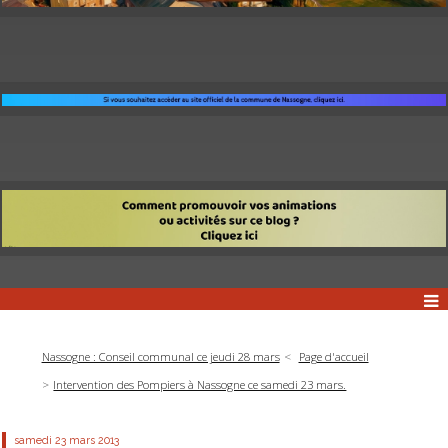
Nassogne : Conseil communal ce jeudi 28 mars
Page d'accueil
Intervention des Pompiers à Nassogne ce samedi 23 mars.
samedi 23
mars 2013