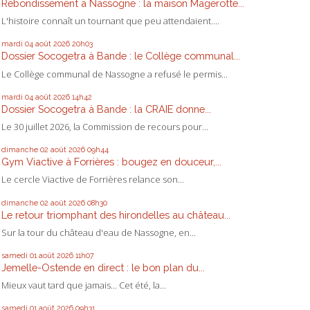
Rebondissement à Nassogne : la maison Magerotte...
L'histoire connaît un tournant que peu attendaient....
mardi 04
août 2026
20h03
Dossier Socogetra à Bande : le Collège communal...
Le Collège communal de Nassogne a refusé le permis...
mardi 04
août 2026
14h42
Dossier Socogetra à Bande : la CRAIE donne...
Le 30 juillet 2026, la Commission de recours pour...
dimanche 02
août 2026
09h44
Gym Viactive à Forrières : bougez en douceur,...
Le cercle Viactive de Forrières relance son...
dimanche 02
août 2026
08h30
Le retour triomphant des hirondelles au château...
Sur la tour du château d'eau de Nassogne, en...
samedi 01
août 2026
11h07
Jemelle-Ostende en direct : le bon plan du...
Mieux vaut tard que jamais... Cet été, la...
samedi 01
août 2026
09h31