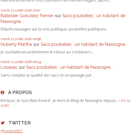
Malheureusement nous subissons les mêmes dégâts , après...
mardi 21
juillet 2026
11h10
Ballester González Fermín
sur
Sacs poubelles : un habitant de
Nassogne...
Dépôts sauvages sur la voie publique, poubelles publiques...
mardi 21
juillet 2026
10h58
Huberty Martha
sur
Sacs poubelles : un habitant de Nassogne...
Je souhaiterais ardemment le retour au containers...
mardi 21
juillet 2026
10h44
Losseau
sur
Sacs poubelles : un habitant de Nassogne...
Sans compter la qualité des sacs et un passage par...
À PROPOS
Bonjour, Je suis Alain Evrard. je tiens le Blog de Nassogne depuis...
Lire la
suite
TWITTER
@petard001