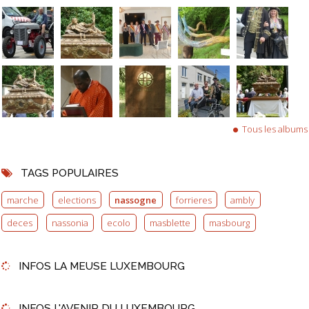
Tous les albums
TAGS POPULAIRES
marche
elections
nassogne
forrieres
ambly
deces
nassonia
ecolo
masblette
masbourg
INFOS LA MEUSE LUXEMBOURG
INFOS L'AVENIR DU LUXEMBOURG