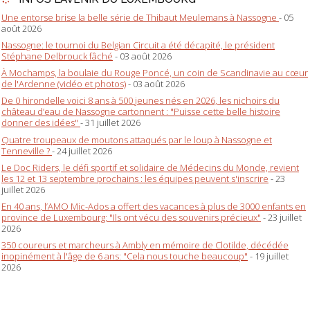
Une entorse brise la belle série de Thibaut Meulemans à Nassogne
- 05
août 2026
Nassogne: le tournoi du Belgian Circuit a été décapité, le président
Stéphane Delbrouck fâché
- 03 août 2026
À Mochamps, la boulaie du Rouge Poncé, un coin de Scandinavie au cœur
de l'Ardenne (vidéo et photos)
- 03 août 2026
De 0 hirondelle voici 8 ans à 500 jeunes nés en 2026, les nichoirs du
château d’eau de Nassogne cartonnent : "Puisse cette belle histoire
donner des idées"
- 31 juillet 2026
Quatre troupeaux de moutons attaqués par le loup à Nassogne et
Tenneville ?
- 24 juillet 2026
Le Doc Riders, le défi sportif et solidaire de Médecins du Monde, revient
les 12 et 13 septembre prochains : les équipes peuvent s'inscrire
- 23
juillet 2026
En 40 ans, l’AMO Mic-Ados a offert des vacances à plus de 3000 enfants en
province de Luxembourg: "Ils ont vécu des souvenirs précieux"
- 23 juillet
2026
350 coureurs et marcheurs à Ambly en mémoire de Clotilde, décédée
inopinément à l'âge de 6 ans: "Cela nous touche beaucoup"
- 19 juillet
2026