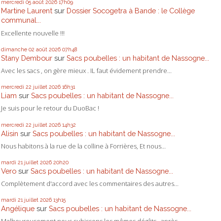
mercredi 05
août 2026
17h09
Martine Laurent
sur
Dossier Socogetra à Bande : le Collège
communal...
Excellente nouvelle !!!
dimanche 02
août 2026
07h48
Stany Dembour
sur
Sacs poubelles : un habitant de Nassogne...
Avec les sacs , on gère mieux . IL faut évidement prendre...
mercredi 22
juillet 2026
16h31
Liam
sur
Sacs poubelles : un habitant de Nassogne...
Je suis pour le retour du DuoBac !
mercredi 22
juillet 2026
14h32
Alisin
sur
Sacs poubelles : un habitant de Nassogne...
Nous habitons à la rue de la colline à Forrières, Et nous...
mardi 21
juillet 2026
20h20
Vero
sur
Sacs poubelles : un habitant de Nassogne...
Complètement d'accord avec les commentaires des autres...
mardi 21
juillet 2026
13h15
Angélique
sur
Sacs poubelles : un habitant de Nassogne...