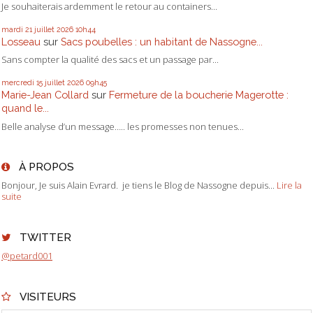
Je souhaiterais ardemment le retour au containers...
mardi 21
juillet 2026
10h44
Losseau
sur
Sacs poubelles : un habitant de Nassogne...
Sans compter la qualité des sacs et un passage par...
mercredi 15
juillet 2026
09h45
Marie-Jean Collard
sur
Fermeture de la boucherie Magerotte :
quand le...
Belle analyse d’un message….. les promesses non tenues...
À PROPOS
Bonjour, Je suis Alain Evrard. je tiens le Blog de Nassogne depuis...
Lire la
suite
TWITTER
@petard001
VISITEURS