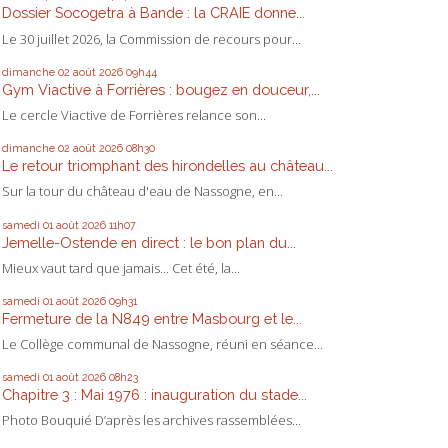
Dossier Socogetra à Bande : la CRAIE donne...
Le 30 juillet 2026, la Commission de recours pour...
dimanche 02
août 2026
09h44
Gym Viactive à Forrières : bougez en douceur,...
Le cercle Viactive de Forrières relance son...
dimanche 02
août 2026
08h30
Le retour triomphant des hirondelles au château...
Sur la tour du château d'eau de Nassogne, en...
samedi 01
août 2026
11h07
Jemelle-Ostende en direct : le bon plan du...
Mieux vaut tard que jamais... Cet été, la...
samedi 01
août 2026
09h31
Fermeture de la N849 entre Masbourg et le...
Le Collège communal de Nassogne, réuni en séance...
samedi 01
août 2026
08h23
Chapitre 3 : Mai 1976 : inauguration du stade...
Photo Bouquié D’après les archives rassemblées...