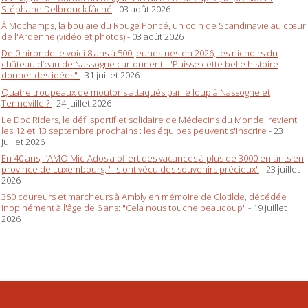
Stéphane Delbrouck fâché
- 03 août 2026
À Mochamps, la boulaie du Rouge Poncé, un coin de Scandinavie au cœur
de l'Ardenne (vidéo et photos)
- 03 août 2026
De 0 hirondelle voici 8 ans à 500 jeunes nés en 2026, les nichoirs du
château d’eau de Nassogne cartonnent : "Puisse cette belle histoire
donner des idées"
- 31 juillet 2026
Quatre troupeaux de moutons attaqués par le loup à Nassogne et
Tenneville ?
- 24 juillet 2026
Le Doc Riders, le défi sportif et solidaire de Médecins du Monde, revient
les 12 et 13 septembre prochains : les équipes peuvent s'inscrire
- 23
juillet 2026
En 40 ans, l’AMO Mic-Ados a offert des vacances à plus de 3000 enfants en
province de Luxembourg: "Ils ont vécu des souvenirs précieux"
- 23 juillet
2026
350 coureurs et marcheurs à Ambly en mémoire de Clotilde, décédée
inopinément à l'âge de 6 ans: "Cela nous touche beaucoup"
- 19 juillet
2026