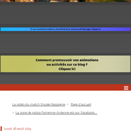
La vidéo du match Erezée-Nassogne
Page d'accueil
La zone de police Famenne-Ardenne est sur Facebook...
lundi 26
août 2013