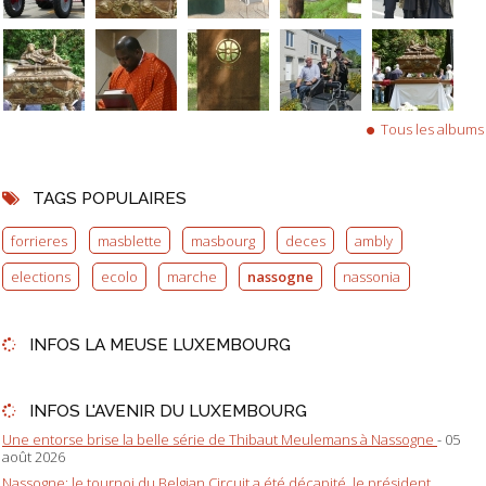
Tous les albums
TAGS POPULAIRES
forrieres
masblette
masbourg
deces
ambly
elections
ecolo
marche
nassogne
nassonia
INFOS LA MEUSE LUXEMBOURG
INFOS L'AVENIR DU LUXEMBOURG
Une entorse brise la belle série de Thibaut Meulemans à Nassogne
- 05
août 2026
Nassogne: le tournoi du Belgian Circuit a été décapité, le président