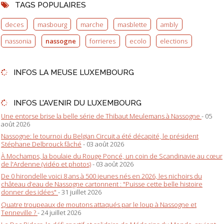
TAGS POPULAIRES
deces
masbourg
marche
masblette
ambly
nassonia
nassogne
forrieres
ecolo
elections
INFOS LA MEUSE LUXEMBOURG
INFOS L'AVENIR DU LUXEMBOURG
Une entorse brise la belle série de Thibaut Meulemans à Nassogne
- 05
août 2026
Nassogne: le tournoi du Belgian Circuit a été décapité, le président
Stéphane Delbrouck fâché
- 03 août 2026
À Mochamps, la boulaie du Rouge Poncé, un coin de Scandinavie au cœur
de l'Ardenne (vidéo et photos)
- 03 août 2026
De 0 hirondelle voici 8 ans à 500 jeunes nés en 2026, les nichoirs du
château d’eau de Nassogne cartonnent : "Puisse cette belle histoire
donner des idées"
- 31 juillet 2026
Quatre troupeaux de moutons attaqués par le loup à Nassogne et
Tenneville ?
- 24 juillet 2026