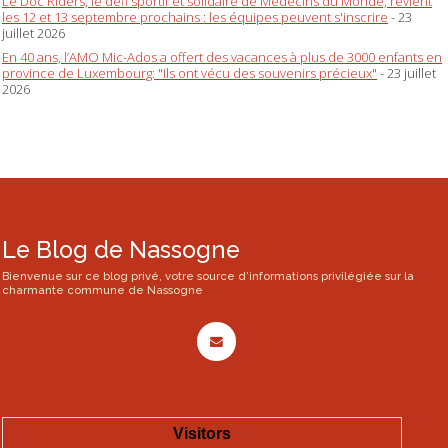
Le Doc Riders, le défi sportif et solidaire de Médecins du Monde, revient
les 12 et 13 septembre prochains : les équipes peuvent s'inscrire
- 23
juillet 2026
En 40 ans, l’AMO Mic-Ados a offert des vacances à plus de 3000 enfants en
province de Luxembourg: "Ils ont vécu des souvenirs précieux"
- 23 juillet
2026
Le Blog de Nassogne
Bienvenue sur ce blog privé, votre source d'informations privilégiée sur la
charmante commune de Nassogne