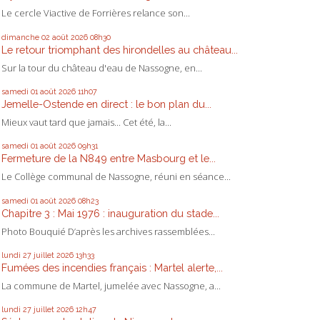
Le cercle Viactive de Forrières relance son...
dimanche 02
août 2026
08h30
Le retour triomphant des hirondelles au château...
Sur la tour du château d'eau de Nassogne, en...
samedi 01
août 2026
11h07
Jemelle-Ostende en direct : le bon plan du...
Mieux vaut tard que jamais... Cet été, la...
samedi 01
août 2026
09h31
Fermeture de la N849 entre Masbourg et le...
Le Collège communal de Nassogne, réuni en séance...
samedi 01
août 2026
08h23
Chapitre 3 : Mai 1976 : inauguration du stade...
Photo Bouquié D’après les archives rassemblées...
lundi 27
juillet 2026
13h33
Fumées des incendies français : Martel alerte,...
La commune de Martel, jumelée avec Nassogne, a...
lundi 27
juillet 2026
12h47