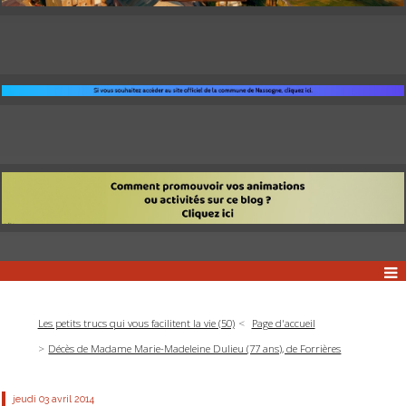
Les petits trucs qui vous facilitent la vie (50)
Page d'accueil
Décès de Madame Marie-Madeleine Dulieu (77 ans), de Forrières
jeudi 03
avril 2014