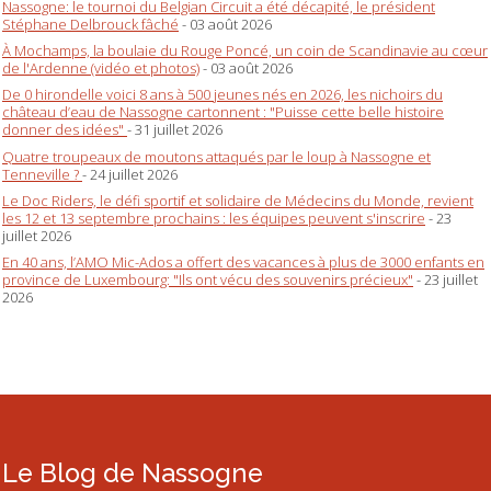
Nassogne: le tournoi du Belgian Circuit a été décapité, le président
Stéphane Delbrouck fâché
- 03 août 2026
À Mochamps, la boulaie du Rouge Poncé, un coin de Scandinavie au cœur
de l'Ardenne (vidéo et photos)
- 03 août 2026
De 0 hirondelle voici 8 ans à 500 jeunes nés en 2026, les nichoirs du
château d’eau de Nassogne cartonnent : "Puisse cette belle histoire
donner des idées"
- 31 juillet 2026
Quatre troupeaux de moutons attaqués par le loup à Nassogne et
Tenneville ?
- 24 juillet 2026
Le Doc Riders, le défi sportif et solidaire de Médecins du Monde, revient
les 12 et 13 septembre prochains : les équipes peuvent s'inscrire
- 23
juillet 2026
En 40 ans, l’AMO Mic-Ados a offert des vacances à plus de 3000 enfants en
province de Luxembourg: "Ils ont vécu des souvenirs précieux"
- 23 juillet
2026
Le Blog de Nassogne