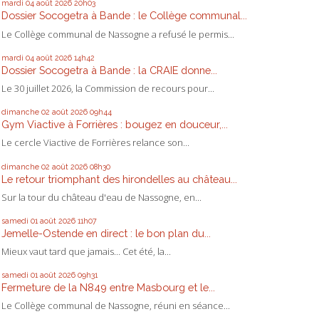
mardi 04
août 2026
20h03
Dossier Socogetra à Bande : le Collège communal...
Le Collège communal de Nassogne a refusé le permis...
mardi 04
août 2026
14h42
Dossier Socogetra à Bande : la CRAIE donne...
Le 30 juillet 2026, la Commission de recours pour...
dimanche 02
août 2026
09h44
Gym Viactive à Forrières : bougez en douceur,...
Le cercle Viactive de Forrières relance son...
dimanche 02
août 2026
08h30
Le retour triomphant des hirondelles au château...
Sur la tour du château d'eau de Nassogne, en...
samedi 01
août 2026
11h07
Jemelle-Ostende en direct : le bon plan du...
Mieux vaut tard que jamais... Cet été, la...
samedi 01
août 2026
09h31
Fermeture de la N849 entre Masbourg et le...
Le Collège communal de Nassogne, réuni en séance...