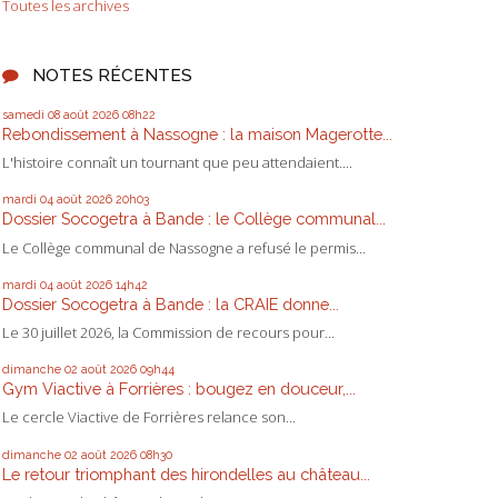
Toutes les archives
NOTES RÉCENTES
samedi 08
août 2026
08h22
Rebondissement à Nassogne : la maison Magerotte...
L'histoire connaît un tournant que peu attendaient....
mardi 04
août 2026
20h03
Dossier Socogetra à Bande : le Collège communal...
Le Collège communal de Nassogne a refusé le permis...
mardi 04
août 2026
14h42
Dossier Socogetra à Bande : la CRAIE donne...
Le 30 juillet 2026, la Commission de recours pour...
dimanche 02
août 2026
09h44
Gym Viactive à Forrières : bougez en douceur,...
Le cercle Viactive de Forrières relance son...
dimanche 02
août 2026
08h30
Le retour triomphant des hirondelles au château...