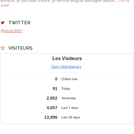
Bonjour, Je suis Alain Evrard. je tiens le Blog de Nassogne depuis...
Lire la
suite
TWITTER
@petard001
VISITEURS