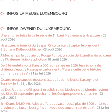
INFOS LA MEUSE LUXEMBOURG
INFOS L'AVENIR DU LUXEMBOURG
Une entorse brise la belle série de Thibaut Meulemans à Nassogne
- 05
août 2026
Nassogne: le tournoi du Belgian Circuit a été décapité, le président
Stéphane Delbrouck fâché
- 03 août 2026
À Mochamps, la boulaie du Rouge Poncé, un coin de Scandinavie au cœur
de l'Ardenne (vidéo et photos)
- 03 août 2026
De 0 hirondelle voici 8 ans à 500 jeunes nés en 2026, les nichoirs du
château d’eau de Nassogne cartonnent : "Puisse cette belle histoire
donner des idées"
- 31 juillet 2026
Quatre troupeaux de moutons attaqués par le loup à Nassogne et
Tenneville ?
- 24 juillet 2026
Le Doc Riders, le défi sportif et solidaire de Médecins du Monde, revient
les 12 et 13 septembre prochains : les équipes peuvent s'inscrire
- 23
juillet 2026
En 40 ans, l’AMO Mic-Ados a offert des vacances à plus de 3000 enfants en
province de Luxembourg: "Ils ont vécu des souvenirs précieux"
- 23 juillet
2026