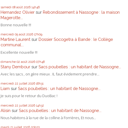
samedi 08
août 2026
14h46
Hernandez Olivier
sur
Rebondissement à Nassogne : la maison
Magerotte...
Bonne nouvelle !!!
mercredi 05
août 2026
17h09
Martine Laurent
sur
Dossier Socogetra à Bande : le Collège
communal...
Excellente nouvelle !!!
dimanche 02
août 2026
07h48
Stany Dembour
sur
Sacs poubelles : un habitant de Nassogne...
Avec les sacs , on gère mieux . IL faut évidement prendre...
mercredi 22
juillet 2026
16h31
Liam
sur
Sacs poubelles : un habitant de Nassogne...
Je suis pour le retour du DuoBac !
mercredi 22
juillet 2026
14h32
Alisin
sur
Sacs poubelles : un habitant de Nassogne...
Nous habitons à la rue de la colline à Forrières, Et nous...
mardi 21
juillet 2026
20h20