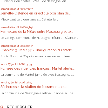
Sur la tour du château d'eau de Nassogne, en...
samedi 01
août 2026
11h07
Jemelle-Ostende en direct : le bon plan du...
Mieux vaut tard que jamais... Cet été, la...
samedi 01
août 2026
09h31
Fermeture de la N849 entre Masbourg et le...
Le Collège communal de Nassogne, réuni en séance...
samedi 01
août 2026
08h23
Chapitre 3 : Mai 1976 : inauguration du stade...
Photo Bouquié D’après les archives rassemblées...
lundi 27
juillet 2026
13h33
Fumées des incendies français : Martel alerte,...
La commune de Martel, jumelée avec Nassogne, a...
lundi 27
juillet 2026
12h47
Sécheresse : la station de Nisramont sous...
La Commune de Nassogne a relayé un appel à une...
RECHERCHER