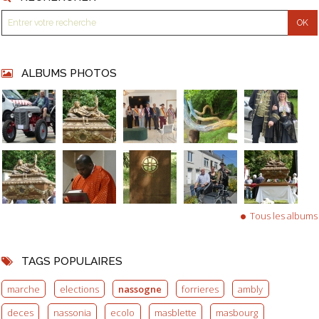
ALBUMS PHOTOS
Tous les albums
TAGS POPULAIRES
marche
elections
nassogne
forrieres
ambly
deces
nassonia
ecolo
masblette
masbourg