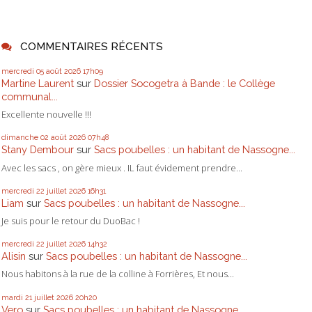
COMMENTAIRES RÉCENTS
mercredi 05
août 2026
17h09
Martine Laurent
sur
Dossier Socogetra à Bande : le Collège
communal...
Excellente nouvelle !!!
dimanche 02
août 2026
07h48
Stany Dembour
sur
Sacs poubelles : un habitant de Nassogne...
Avec les sacs , on gère mieux . IL faut évidement prendre...
mercredi 22
juillet 2026
16h31
Liam
sur
Sacs poubelles : un habitant de Nassogne...
Je suis pour le retour du DuoBac !
mercredi 22
juillet 2026
14h32
Alisin
sur
Sacs poubelles : un habitant de Nassogne...
Nous habitons à la rue de la colline à Forrières, Et nous...
mardi 21
juillet 2026
20h20
Vero
sur
Sacs poubelles : un habitant de Nassogne...