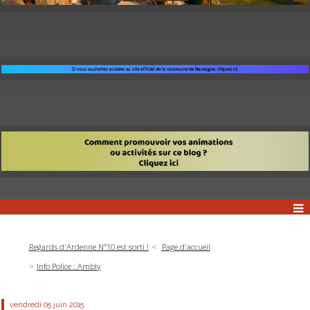
Regards d'Ardenne N°10 est sorti !
Page d'accueil
Info Police : Ambly
vendredi 05
juin 2015