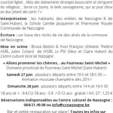
courtisé Aglaë... Mais des événements étranges bousculent et intriguent
les villageois… Serait-ce Josine, la belle sauvageonne, qui se joue d’eux
en leur jetant des sorts ? »
Interprétation
: les habitants des entités de Nassogne & de
Saint-Hubert, la Schola Camille Jacquemin et l’Harmonie Royale
Communale de Nassogne.
Écriture :
sur base des récits de vie des aînés de la commune
de Nassogne.
Mise en scène
: Bruna Bettiol & Yvon François d’
Alvéole Théâtre
ASBL, Julien Collard de l’ASBL
Le P’tit Gibus
et Claire Hubert du
Centre culturel local de Nassogne.
« Allons promener les chèvres... au Fourneau Saint-Michel »
Domaine provincial du Fourneau Saint-Michel (Saint-Hubert)
Samedi 27 juin
: plusieurs départs entre 16 h et 18 h 30 —
Animation musicale champêtre dès 20 h !
Dimanche 28 juin
: plusieurs départs entre 14 h et 16 h 30
18 ans et + : 8 €/12-18 ans : 5 € / 0-12 ans : gratuit / Art. 27 : 1,25 €
Réservations indispensables au Centre culturel de Nassogne :
084/21.49.08 ou
info@ccnassogne.be
Bar et petite restauration sur place !
Toutes les infos sur