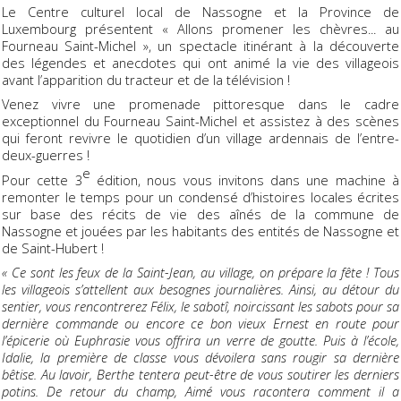
Le Centre culturel local de Nassogne et la Province de
Luxembourg présentent « Allons promener les chèvres... au
Fourneau Saint-Michel », un spectacle itinérant à la découverte
des légendes et anecdotes qui ont animé la vie des villageois
avant l’apparition du tracteur et de la télévision !
Venez vivre une promenade pittoresque dans le cadre
exceptionnel du Fourneau Saint-Michel et assistez à des scènes
qui feront revivre le quotidien d’un village ardennais de l’entre-
deux-guerres !
e
Pour cette 3
édition, nous vous invitons dans une machine à
remonter le temps pour un condensé d’histoires locales écrites
sur base des récits de vie des aînés de la commune de
Nassogne et jouées par les habitants des entités de Nassogne et
de Saint-Hubert !
« Ce sont les feux de la Saint-Jean, au village, on prépare la fête ! Tous
les villageois s’attellent aux besognes journalières. Ainsi, au détour du
sentier, vous rencontrerez Félix, le sabotî, noircissant les sabots pour sa
dernière commande ou encore ce bon vieux Ernest en route pour
l’épicerie où Euphrasie vous offrira un verre de goutte. Puis à l’école,
Idalie, la première de classe vous dévoilera sans rougir sa dernière
bêtise. Au lavoir, Berthe tentera peut-être de vous soutirer les derniers
potins. De retour du champ, Aimé vous racontera comment il a