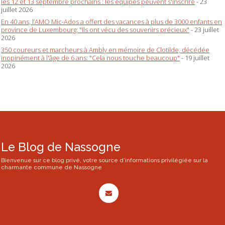
les 12 et 13 septembre prochains : les équipes peuvent s'inscrire
- 23
juillet 2026
En 40 ans, l’AMO Mic-Ados a offert des vacances à plus de 3000 enfants en
province de Luxembourg: "Ils ont vécu des souvenirs précieux"
- 23 juillet
2026
350 coureurs et marcheurs à Ambly en mémoire de Clotilde, décédée
inopinément à l'âge de 6 ans: "Cela nous touche beaucoup"
- 19 juillet
2026
Le Blog de Nassogne
Bienvenue sur ce blog privé, votre source d'informations privilégiée sur la
charmante commune de Nassogne