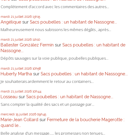
Complètement d'accord avec les commentaires des autres...
mardi 21
juillet 2026
13h15
Angélique
sur
Sacs poubelles : un habitant de Nassogne...
Malheureusement nous subissons les mêmes dégâts , après...
mardi 21
juillet 2026
11h10
Ballester González Fermín
sur
Sacs poubelles : un habitant de
Nassogne...
Dépôts sauvages sur la voie publique, poubelles publiques...
mardi 21
juillet 2026
10h58
Huberty Martha
sur
Sacs poubelles : un habitant de Nassogne...
Je souhaiterais ardemment le retour au containers...
mardi 21
juillet 2026
10h44
Losseau
sur
Sacs poubelles : un habitant de Nassogne...
Sans compter la qualité des sacs et un passage par...
mercredi 15
juillet 2026
09h45
Marie-Jean Collard
sur
Fermeture de la boucherie Magerotte :
quand le...
Belle analyse d’un message….. les promesses non tenues...