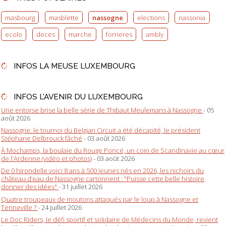
masbourg
masblette
nassogne
elections
nassonia
ecolo
deces
marche
forrieres
ambly
INFOS LA MEUSE LUXEMBOURG
INFOS L'AVENIR DU LUXEMBOURG
Une entorse brise la belle série de Thibaut Meulemans à Nassogne
- 05
août 2026
Nassogne: le tournoi du Belgian Circuit a été décapité, le président
Stéphane Delbrouck fâché
- 03 août 2026
À Mochamps, la boulaie du Rouge Poncé, un coin de Scandinavie au cœur
de l'Ardenne (vidéo et photos)
- 03 août 2026
De 0 hirondelle voici 8 ans à 500 jeunes nés en 2026, les nichoirs du
château d’eau de Nassogne cartonnent : "Puisse cette belle histoire
donner des idées"
- 31 juillet 2026
Quatre troupeaux de moutons attaqués par le loup à Nassogne et
Tenneville ?
- 24 juillet 2026
Le Doc Riders, le défi sportif et solidaire de Médecins du Monde, revient