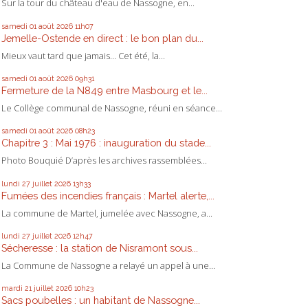
Sur la tour du château d'eau de Nassogne, en...
samedi 01
août 2026
11h07
Jemelle-Ostende en direct : le bon plan du...
Mieux vaut tard que jamais... Cet été, la...
samedi 01
août 2026
09h31
Fermeture de la N849 entre Masbourg et le...
Le Collège communal de Nassogne, réuni en séance...
samedi 01
août 2026
08h23
Chapitre 3 : Mai 1976 : inauguration du stade...
Photo Bouquié D’après les archives rassemblées...
lundi 27
juillet 2026
13h33
Fumées des incendies français : Martel alerte,...
La commune de Martel, jumelée avec Nassogne, a...
lundi 27
juillet 2026
12h47
Sécheresse : la station de Nisramont sous...
La Commune de Nassogne a relayé un appel à une...
mardi 21
juillet 2026
10h23
Sacs poubelles : un habitant de Nassogne...