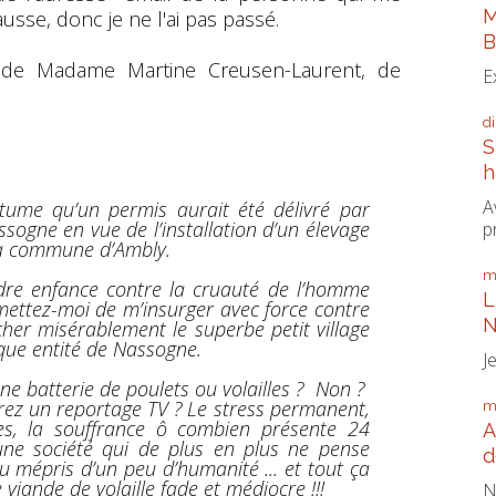
M
fausse, donc je ne l'ai pas passé.
B
te de Madame Martine Creusen-Laurent, de
E
d
S
h
A
rtume qu’un permis aurait été délivré par
ogne en vue de l’installation d’un élevage
p
 la commune d’Ambly.
m
dre enfance contre la cruauté de l’homme
L
ermettez-moi de m’insurger avec force contre
N
her misérablement le superbe petit village
que entité de Nassogne.
J
une batterie de poulets ou volailles ? Non ?
rez un reportage TV ? Le stress permanent,
m
ses, la souffrance ô combien présente 24
A
’une société qui de plus en plus ne pense
d
au mépris d’un peu d’humanité ... et tout ça
iande de volaille fade et médiocre !!!
N