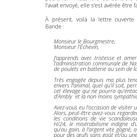
l'avait envoyé, elle s'est avérée être 
À présent, voilà la lettre ouver
Bande :
Monsieur le Bourgmestre,
Monsieur l’Échevin,
J’apprends avec tristesse et ame
l’administration communale de Nass
de poulets en batterie au sein de
Très engagée depuis ma plus ten
envers l’animal, quel qu’il soit, p
cet élevage qui ne pourra qu’entac
d’Ambly et la non moins sympathi
Avez-vous eu l’occasion de visiter 
Alors, peut-être avez-vous regarde
les conditions de vie scandaleu
H/24, le misérabilisme indigne d
qu’au gain, à l’argent vite gagné, 
pour des œufs sans goût et/ou une v