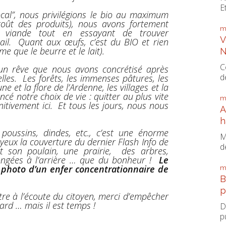
E
ocal”, nous privilégions le bio au maximum
coût des produits), nous avons fortement
m
 viande tout en essayant de trouver
V
tail. Quant aux œufs, c’est du BIO et rien
me que le beurre et le lait).
N
C
t un rêve que nous avons concrétisé après
d
lles. Les forêts, les immenses pâtures, les
une et la flore de l’Ardenne, les villages et la
ncé notre choix de vie : quitter au plus vite
m
initivement ici. Et tous les jours, nous nous
A
h
 poussins, dindes, etc., c’est une énorme
M
s yeux la couverture du dernier Flash Info de
d
t son poulain, une prairie, des arbres,
longées à l’arrière … que du bonheur !
Le
e photo d’un enfer concentrationnaire de
m
B
p
tre à l’écoute du citoyen, merci d’empêcher
tard … mais il est temps !
D
p