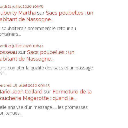
ardi 21
juillet 2026
10h58
uberty Martha
sur
Sacs poubelles : un
abitant de Nassogne...
e souhaiterais ardemment le retour au
ontainers...
ardi 21
juillet 2026
10h44
osseau
sur
Sacs poubelles : un
abitant de Nassogne...
ans compter la qualité des sacs et un passage
r...
ercredi 15
juillet 2026
09h45
arie-Jean Collard
sur
Fermeture de la
oucherie Magerotte : quand le...
elle analyse d’un message….. les promesses
on tenues...