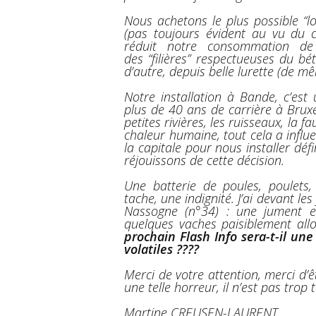
Nous achetons le plus possible “l
(pas toujours évident au vu du 
réduit notre consommation de
des “filières” respectueuses du bé
d’autre, depuis belle lurette (de mê
Notre installation à Bande, c’es
plus de 40 ans de carrière à Bruxe
petites rivières, les ruisseaux, la fa
chaleur humaine, tout cela a influe
la capitale pour nous installer déf
réjouissons de cette décision.
Une batterie de poules, poulets,
tache, une indignité. J’ai devant le
Nassogne (n°34) : une jument e
quelques vaches paisiblement al
prochain Flash Info sera-t-il un
volatiles ????
Merci de votre attention, merci d’ê
une telle horreur, il n’est pas trop 
Martine CREUSEN-LAURENT