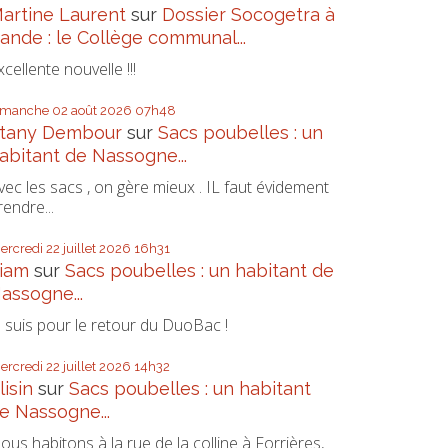
artine Laurent
sur
Dossier Socogetra à
ande : le Collège communal...
xcellente nouvelle !!!
imanche 02
août 2026
07h48
tany Dembour
sur
Sacs poubelles : un
abitant de Nassogne...
vec les sacs , on gère mieux . IL faut évidement
rendre...
ercredi 22
juillet 2026
16h31
iam
sur
Sacs poubelles : un habitant de
assogne...
e suis pour le retour du DuoBac !
ercredi 22
juillet 2026
14h32
lisin
sur
Sacs poubelles : un habitant
e Nassogne...
ous habitons à la rue de la colline à Forrières,