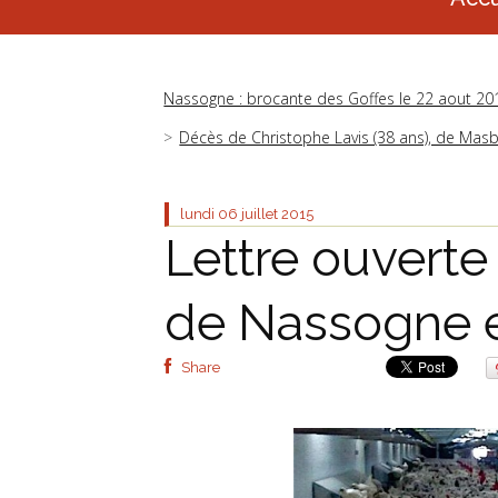
Nassogne : brocante des Goffes le 22 aout 201
Décès de Christophe Lavis (38 ans), de Mas
lundi 06
juillet 2015
Lettre ouvert
de Nassogne e
Share