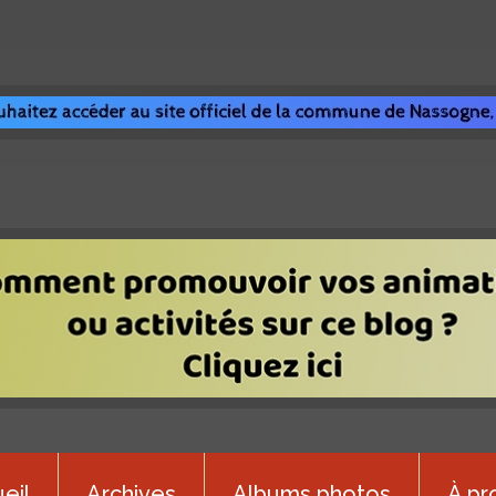
eil
Archives
Albums photos
À pr