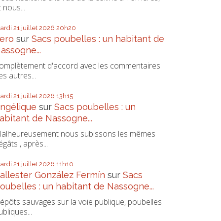
t nous...
ardi 21
juillet 2026
20h20
ero
sur
Sacs poubelles : un habitant de
assogne...
omplètement d'accord avec les commentaires
es autres...
ardi 21
juillet 2026
13h15
ngélique
sur
Sacs poubelles : un
abitant de Nassogne...
alheureusement nous subissons les mêmes
égâts , après...
ardi 21
juillet 2026
11h10
allester González Fermín
sur
Sacs
oubelles : un habitant de Nassogne...
épôts sauvages sur la voie publique, poubelles
ubliques...