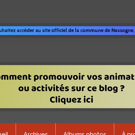
eil
Archives
Albums photos
À pr