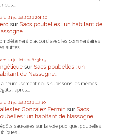
t nous...
ardi 21
juillet 2026
20h20
ero
sur
Sacs poubelles : un habitant de
assogne...
omplètement d'accord avec les commentaires
es autres...
ardi 21
juillet 2026
13h15
ngélique
sur
Sacs poubelles : un
abitant de Nassogne...
alheureusement nous subissons les mêmes
égâts , après...
ardi 21
juillet 2026
11h10
allester González Fermín
sur
Sacs
oubelles : un habitant de Nassogne...
épôts sauvages sur la voie publique, poubelles
ubliques...