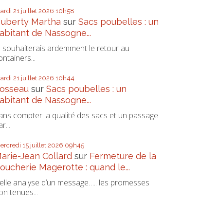
ardi 21
juillet 2026
10h58
uberty Martha
sur
Sacs poubelles : un
abitant de Nassogne...
e souhaiterais ardemment le retour au
ontainers...
ardi 21
juillet 2026
10h44
osseau
sur
Sacs poubelles : un
abitant de Nassogne...
ans compter la qualité des sacs et un passage
r...
ercredi 15
juillet 2026
09h45
arie-Jean Collard
sur
Fermeture de la
oucherie Magerotte : quand le...
elle analyse d’un message….. les promesses
on tenues...