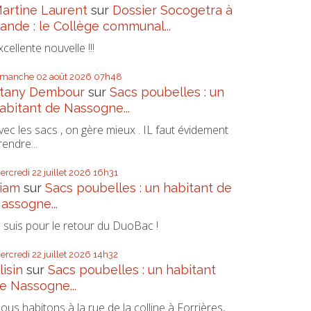
artine Laurent
sur
Dossier Socogetra à
ande : le Collège communal...
xcellente nouvelle !!!
imanche 02
août 2026
07h48
tany Dembour
sur
Sacs poubelles : un
abitant de Nassogne...
vec les sacs , on gère mieux . IL faut évidement
rendre...
ercredi 22
juillet 2026
16h31
iam
sur
Sacs poubelles : un habitant de
assogne...
e suis pour le retour du DuoBac !
ercredi 22
juillet 2026
14h32
lisin
sur
Sacs poubelles : un habitant
e Nassogne...
ous habitons à la rue de la colline à Forrières,