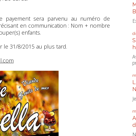
M
B
ue le payement sera parvenu au numéro de
E
récisant en communication : Nom + nombre
uper(s) enfants.
d
S
r le 31/8/2015 au plus tard.
h
A
il.com
p
m
L
N
J
m
A
d
N