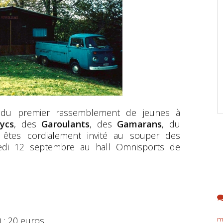
e du premier rassemblement de jeunes à
ycs
, des
Garoulants
, des
Gamarans
, du
êtes cordialement invité au souper des
amedi 12 septembre au hall Omnisports de
) : 20 euros.
m