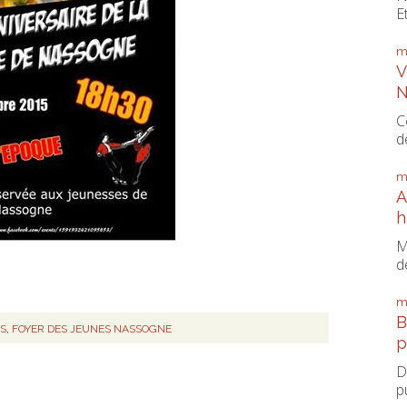
E
m
V
N
C
d
m
A
h
M
d
m
B
NS
,
FOYER DES JEUNES NASSOGNE
p
D
p