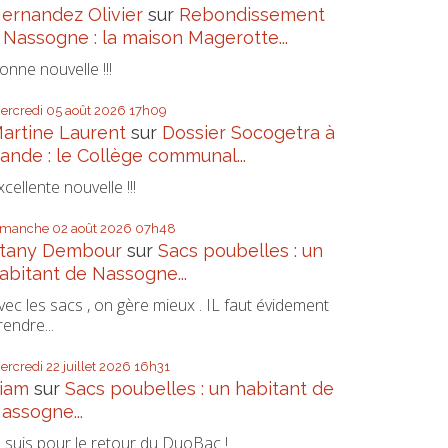
ernandez Olivier
sur
Rebondissement
 Nassogne : la maison Magerotte...
onne nouvelle !!!
ercredi 05
août 2026
17h09
artine Laurent
sur
Dossier Socogetra à
ande : le Collège communal...
xcellente nouvelle !!!
imanche 02
août 2026
07h48
tany Dembour
sur
Sacs poubelles : un
abitant de Nassogne...
vec les sacs , on gère mieux . IL faut évidement
rendre...
ercredi 22
juillet 2026
16h31
iam
sur
Sacs poubelles : un habitant de
assogne...
e suis pour le retour du DuoBac !