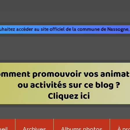
eil
Archives
Albums photos
À pr