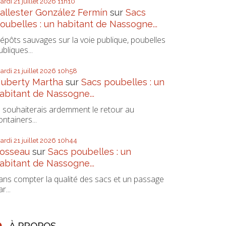
ardi 21
juillet 2026
11h10
allester González Fermín
sur
Sacs
oubelles : un habitant de Nassogne...
épôts sauvages sur la voie publique, poubelles
ubliques...
ardi 21
juillet 2026
10h58
uberty Martha
sur
Sacs poubelles : un
abitant de Nassogne...
e souhaiterais ardemment le retour au
ontainers...
ardi 21
juillet 2026
10h44
osseau
sur
Sacs poubelles : un
abitant de Nassogne...
ans compter la qualité des sacs et un passage
r...
À PROPOS