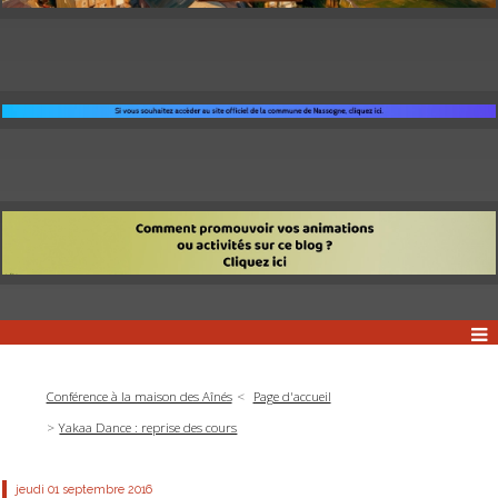
Conférence à la maison des Aînés
Page d'accueil
Yakaa Dance : reprise des cours
jeudi 01
septembre 2016