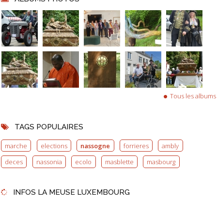
Tous les albums
TAGS POPULAIRES
marche
elections
nassogne
forrieres
ambly
deces
nassonia
ecolo
masblette
masbourg
INFOS LA MEUSE LUXEMBOURG