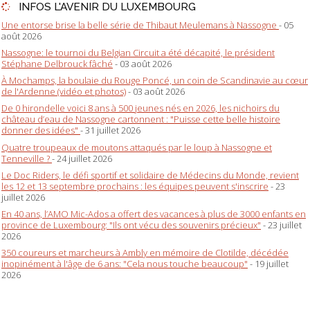
INFOS L'AVENIR DU LUXEMBOURG
Une entorse brise la belle série de Thibaut Meulemans à Nassogne
- 05
août 2026
Nassogne: le tournoi du Belgian Circuit a été décapité, le président
Stéphane Delbrouck fâché
- 03 août 2026
À Mochamps, la boulaie du Rouge Poncé, un coin de Scandinavie au cœur
de l'Ardenne (vidéo et photos)
- 03 août 2026
De 0 hirondelle voici 8 ans à 500 jeunes nés en 2026, les nichoirs du
château d’eau de Nassogne cartonnent : "Puisse cette belle histoire
donner des idées"
- 31 juillet 2026
Quatre troupeaux de moutons attaqués par le loup à Nassogne et
Tenneville ?
- 24 juillet 2026
Le Doc Riders, le défi sportif et solidaire de Médecins du Monde, revient
les 12 et 13 septembre prochains : les équipes peuvent s'inscrire
- 23
juillet 2026
En 40 ans, l’AMO Mic-Ados a offert des vacances à plus de 3000 enfants en
province de Luxembourg: "Ils ont vécu des souvenirs précieux"
- 23 juillet
2026
350 coureurs et marcheurs à Ambly en mémoire de Clotilde, décédée
inopinément à l'âge de 6 ans: "Cela nous touche beaucoup"
- 19 juillet
2026