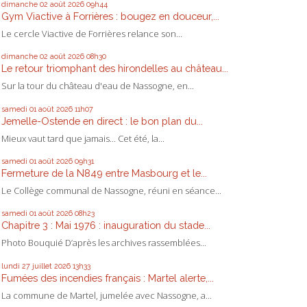
dimanche 02
août 2026
09h44
Gym Viactive à Forrières : bougez en douceur,...
Le cercle Viactive de Forrières relance son...
dimanche 02
août 2026
08h30
Le retour triomphant des hirondelles au château...
Sur la tour du château d'eau de Nassogne, en...
samedi 01
août 2026
11h07
Jemelle-Ostende en direct : le bon plan du...
Mieux vaut tard que jamais... Cet été, la...
samedi 01
août 2026
09h31
Fermeture de la N849 entre Masbourg et le...
Le Collège communal de Nassogne, réuni en séance...
samedi 01
août 2026
08h23
Chapitre 3 : Mai 1976 : inauguration du stade...
Photo Bouquié D’après les archives rassemblées...
lundi 27
juillet 2026
13h33
Fumées des incendies français : Martel alerte,...
La commune de Martel, jumelée avec Nassogne, a...