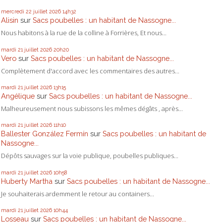
mercredi 22
juillet 2026
14h32
Alisin
sur
Sacs poubelles : un habitant de Nassogne...
Nous habitons à la rue de la colline à Forrières, Et nous...
mardi 21
juillet 2026
20h20
Vero
sur
Sacs poubelles : un habitant de Nassogne...
Complètement d'accord avec les commentaires des autres...
mardi 21
juillet 2026
13h15
Angélique
sur
Sacs poubelles : un habitant de Nassogne...
Malheureusement nous subissons les mêmes dégâts , après...
mardi 21
juillet 2026
11h10
Ballester González Fermín
sur
Sacs poubelles : un habitant de
Nassogne...
Dépôts sauvages sur la voie publique, poubelles publiques...
mardi 21
juillet 2026
10h58
Huberty Martha
sur
Sacs poubelles : un habitant de Nassogne...
Je souhaiterais ardemment le retour au containers...
mardi 21
juillet 2026
10h44
Losseau
sur
Sacs poubelles : un habitant de Nassogne...