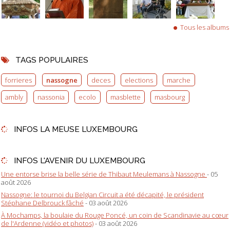
Tous les albums
TAGS POPULAIRES
forrieres
nassogne
deces
elections
marche
ambly
nassonia
ecolo
masblette
masbourg
INFOS LA MEUSE LUXEMBOURG
INFOS L'AVENIR DU LUXEMBOURG
Une entorse brise la belle série de Thibaut Meulemans à Nassogne
- 05
août 2026
Nassogne: le tournoi du Belgian Circuit a été décapité, le président
Stéphane Delbrouck fâché
- 03 août 2026
À Mochamps, la boulaie du Rouge Poncé, un coin de Scandinavie au cœur
de l'Ardenne (vidéo et photos)
- 03 août 2026