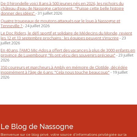
De 0 hirondelle voici 8 ans à 500 jeunes nés en 2026, les nichoirs du
château d’eau de Nassogne cartonnent : "Puisse cette belle histoire
donner des idées"
- 31 juillet 2026
Quatre troupeaux de moutons attaqués par le loup à Nassogne et
Tenneville ?
- 24 juillet 2026
Le Doc Riders, le défi sportif et solidaire de Médecins du Monde, revient
les 12 et 13 septembre prochains : les équipes peuvent s'inscrire
- 23
juillet 2026
En 40 ans, l’AMO Mic-Ados a offert des vacances à plus de 3000 enfants en
province de Luxembourg: "Ils ont vécu des souvenirs précieux"
- 23 juillet
2026
350 coureurs et marcheurs à Ambly en mémoire de Clotilde, décédée
inopinément à l'âge de 6 ans: "Cela nous touche beaucoup"
- 19 juillet
2026
Le Blog de Nassogne
Bienvenue sur ce blog privé, votre source d'informations privilégiée sur la