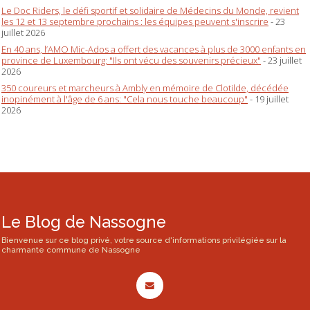
Le Doc Riders, le défi sportif et solidaire de Médecins du Monde, revient
les 12 et 13 septembre prochains : les équipes peuvent s'inscrire
- 23
juillet 2026
En 40 ans, l’AMO Mic-Ados a offert des vacances à plus de 3000 enfants en
province de Luxembourg: "Ils ont vécu des souvenirs précieux"
- 23 juillet
2026
350 coureurs et marcheurs à Ambly en mémoire de Clotilde, décédée
inopinément à l'âge de 6 ans: "Cela nous touche beaucoup"
- 19 juillet
2026
Le Blog de Nassogne
Bienvenue sur ce blog privé, votre source d'informations privilégiée sur la
charmante commune de Nassogne