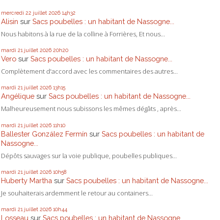
mercredi 22
juillet 2026
14h32
Alisin
sur
Sacs poubelles : un habitant de Nassogne...
Nous habitons à la rue de la colline à Forrières, Et nous...
mardi 21
juillet 2026
20h20
Vero
sur
Sacs poubelles : un habitant de Nassogne...
Complètement d'accord avec les commentaires des autres...
mardi 21
juillet 2026
13h15
Angélique
sur
Sacs poubelles : un habitant de Nassogne...
Malheureusement nous subissons les mêmes dégâts , après...
mardi 21
juillet 2026
11h10
Ballester González Fermín
sur
Sacs poubelles : un habitant de
Nassogne...
Dépôts sauvages sur la voie publique, poubelles publiques...
mardi 21
juillet 2026
10h58
Huberty Martha
sur
Sacs poubelles : un habitant de Nassogne...
Je souhaiterais ardemment le retour au containers...
mardi 21
juillet 2026
10h44
Losseau
sur
Sacs poubelles : un habitant de Nassogne...