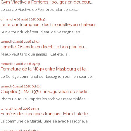
Gym Viactive à Forrières : bougez en douceur,...
Le cercle Viactive de Forrières relance son...
dimanche 02
août 2026
08h30
Le retour triomphant des hirondelles au château...
Sur la tour du château d'eau de Nassogne, en...
samedi 01
août 2026
11h07
Jemelle-Ostende en direct : le bon plan du...
Mieux vaut tard que jamais... Cet été, la...
samedi 01
août 2026
09h31
Fermeture de la N849 entre Masbourg et le...
Le Collège communal de Nassogne, réuni en séance...
samedi 01
août 2026
08h23
Chapitre 3 : Mai 1976 : inauguration du stade...
Photo Bouquié D’après les archives rassemblées...
lundi 27
juillet 2026
13h33
Fumées des incendies français : Martel alerte,...
La commune de Martel, jumelée avec Nassogne, a...
lundi 27
juillet 2026
12h47