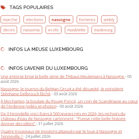
TAGS POPULAIRES
marche
elections
nassogne
forrieres
ambly
deces
nassonia
ecolo
masblette
masbourg
INFOS LA MEUSE LUXEMBOURG
INFOS L'AVENIR DU LUXEMBOURG
Une entorse brise la belle série de Thibaut Meulemans à Nassogne
- 05
août 2026
Nassogne: le tournoi du Belgian Circuit a été décapité, le président
Stéphane Delbrouck fâché
- 03 août 2026
À Mochamps, la boulaie du Rouge Poncé, un coin de Scandinavie au cœur
de l'Ardenne (vidéo et photos)
- 03 août 2026
De 0 hirondelle voici 8 ans à 500 jeunes nés en 2026, les nichoirs du
château d’eau de Nassogne cartonnent : "Puisse cette belle histoire
donner des idées"
- 31 juillet 2026
Quatre troupeaux de moutons attaqués par le loup à Nassogne et
Tenneville ?
- 24 juillet 2026