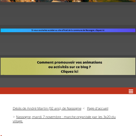
Décès de André Martin (92 ans), de Nassogne
Page d'accueil
Nassogne, mardi 7 novembre : marche organisée par les 3x20 du
village.