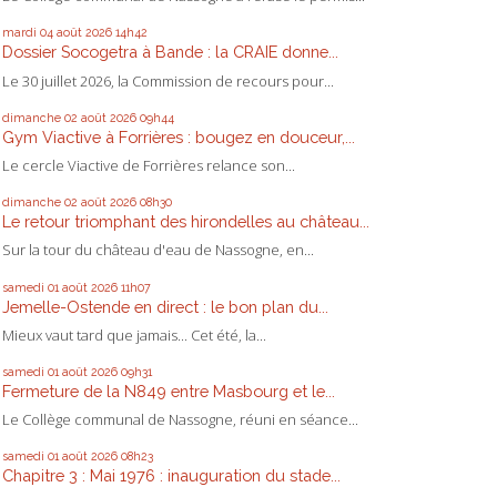
mardi 04
août 2026
14h42
Dossier Socogetra à Bande : la CRAIE donne...
Le 30 juillet 2026, la Commission de recours pour...
dimanche 02
août 2026
09h44
Gym Viactive à Forrières : bougez en douceur,...
Le cercle Viactive de Forrières relance son...
dimanche 02
août 2026
08h30
Le retour triomphant des hirondelles au château...
Sur la tour du château d'eau de Nassogne, en...
samedi 01
août 2026
11h07
Jemelle-Ostende en direct : le bon plan du...
Mieux vaut tard que jamais... Cet été, la...
samedi 01
août 2026
09h31
Fermeture de la N849 entre Masbourg et le...
Le Collège communal de Nassogne, réuni en séance...
samedi 01
août 2026
08h23
Chapitre 3 : Mai 1976 : inauguration du stade...