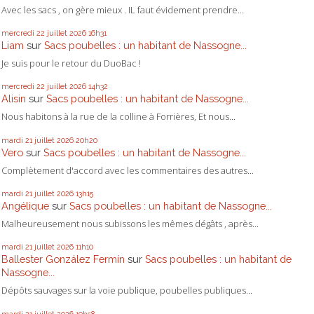
Avec les sacs , on gère mieux . IL faut évidement prendre...
mercredi 22
juillet 2026
16h31
Liam
sur
Sacs poubelles : un habitant de Nassogne...
Je suis pour le retour du DuoBac !
mercredi 22
juillet 2026
14h32
Alisin
sur
Sacs poubelles : un habitant de Nassogne...
Nous habitons à la rue de la colline à Forrières, Et nous...
mardi 21
juillet 2026
20h20
Vero
sur
Sacs poubelles : un habitant de Nassogne...
Complètement d'accord avec les commentaires des autres...
mardi 21
juillet 2026
13h15
Angélique
sur
Sacs poubelles : un habitant de Nassogne...
Malheureusement nous subissons les mêmes dégâts , après...
mardi 21
juillet 2026
11h10
Ballester González Fermín
sur
Sacs poubelles : un habitant de
Nassogne...
Dépôts sauvages sur la voie publique, poubelles publiques...
mardi 21
juillet 2026
10h58