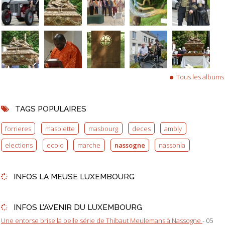
Tous les albums
TAGS POPULAIRES
forrieres
masblette
masbourg
deces
ambly
elections
ecolo
marche
nassogne
nassonia
INFOS LA MEUSE LUXEMBOURG
INFOS L'AVENIR DU LUXEMBOURG
Une entorse brise la belle série de Thibaut Meulemans à Nassogne
- 05