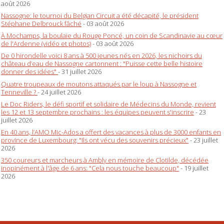
août 2026
Nassogne: le tournoi du Belgian Circuit a été décapité, le président
Stéphane Delbrouck fâché
- 03 août 2026
À Mochamps, la boulaie du Rouge Poncé, un coin de Scandinavie au cœur
de l'Ardenne (vidéo et photos)
- 03 août 2026
De 0 hirondelle voici 8 ans à 500 jeunes nés en 2026, les nichoirs du
château d’eau de Nassogne cartonnent : "Puisse cette belle histoire
donner des idées"
- 31 juillet 2026
Quatre troupeaux de moutons attaqués par le loup à Nassogne et
Tenneville ?
- 24 juillet 2026
Le Doc Riders, le défi sportif et solidaire de Médecins du Monde, revient
les 12 et 13 septembre prochains : les équipes peuvent s'inscrire
- 23
juillet 2026
En 40 ans, l’AMO Mic-Ados a offert des vacances à plus de 3000 enfants en
province de Luxembourg: "Ils ont vécu des souvenirs précieux"
- 23 juillet
2026
350 coureurs et marcheurs à Ambly en mémoire de Clotilde, décédée
inopinément à l'âge de 6 ans: "Cela nous touche beaucoup"
- 19 juillet
2026