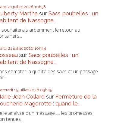
ardi 21
juillet 2026
10h58
uberty Martha
sur
Sacs poubelles : un
abitant de Nassogne...
e souhaiterais ardemment le retour au
ontainers...
ardi 21
juillet 2026
10h44
osseau
sur
Sacs poubelles : un
abitant de Nassogne...
ans compter la qualité des sacs et un passage
r...
ercredi 15
juillet 2026
09h45
arie-Jean Collard
sur
Fermeture de la
oucherie Magerotte : quand le...
elle analyse d’un message….. les promesses
on tenues...