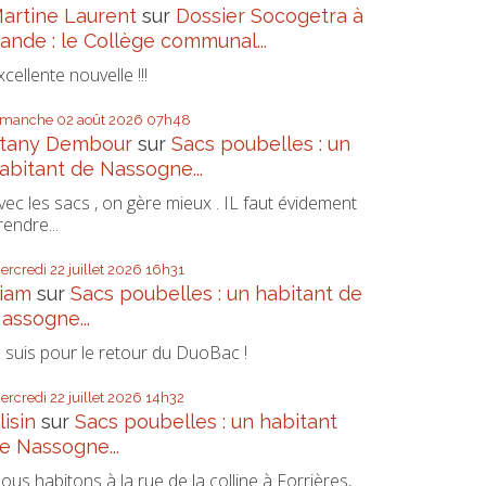
artine Laurent
sur
Dossier Socogetra à
ande : le Collège communal...
xcellente nouvelle !!!
imanche 02
août 2026
07h48
tany Dembour
sur
Sacs poubelles : un
abitant de Nassogne...
vec les sacs , on gère mieux . IL faut évidement
rendre...
ercredi 22
juillet 2026
16h31
iam
sur
Sacs poubelles : un habitant de
assogne...
e suis pour le retour du DuoBac !
ercredi 22
juillet 2026
14h32
lisin
sur
Sacs poubelles : un habitant
e Nassogne...
ous habitons à la rue de la colline à Forrières,