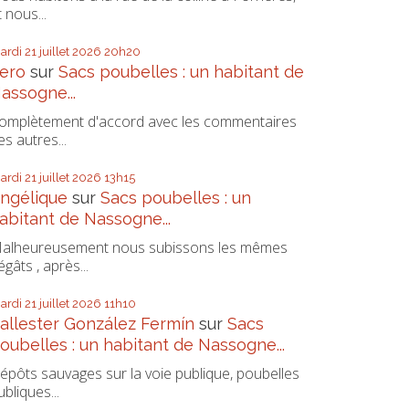
t nous...
ardi 21
juillet 2026
20h20
ero
sur
Sacs poubelles : un habitant de
assogne...
omplètement d'accord avec les commentaires
es autres...
ardi 21
juillet 2026
13h15
ngélique
sur
Sacs poubelles : un
abitant de Nassogne...
alheureusement nous subissons les mêmes
égâts , après...
ardi 21
juillet 2026
11h10
allester González Fermín
sur
Sacs
oubelles : un habitant de Nassogne...
épôts sauvages sur la voie publique, poubelles
ubliques...