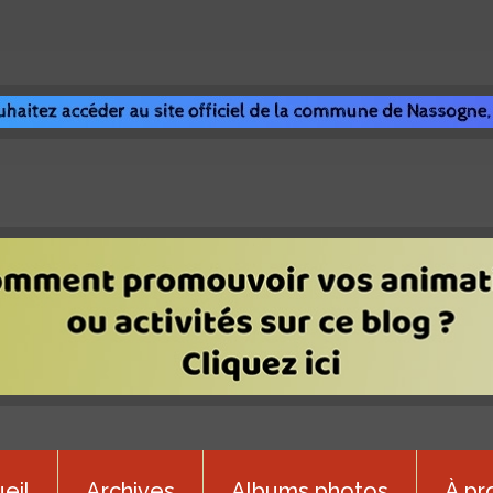
eil
Archives
Albums photos
À pr