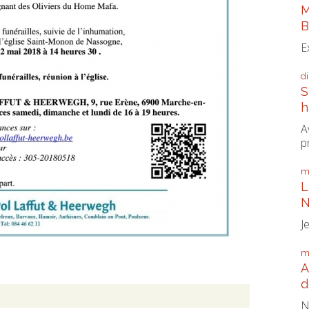
M
B
E
d
S
h
A
p
m
L
N
J
m
A
d
N