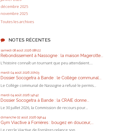
décembre 2025
novembre 2025
Toutes les archives
NOTES RÉCENTES
samedi 08
août 2026
08h22
Rebondissement à Nassogne : la maison Magerotte...
L'histoire connaît un tournant que peu attendaient....
mardi 04
août 2026
20h03
Dossier Socogetra à Bande : le Collège communal...
Le Collège communal de Nassogne a refusé le permis...
mardi 04
août 2026
14h42
Dossier Socogetra à Bande : la CRAIE donne...
Le 30 juillet 2026, la Commission de recours pour...
dimanche 02
août 2026
09h44
Gym Viactive à Forrières : bougez en douceur,...
Le cercle Viactive de Forrières relance son...