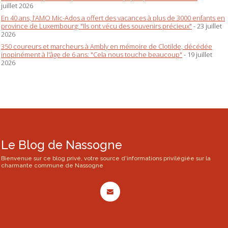
juillet 2026
En 40 ans, l’AMO Mic-Ados a offert des vacances à plus de 3000 enfants en
province de Luxembourg: "Ils ont vécu des souvenirs précieux"
- 23 juillet
2026
350 coureurs et marcheurs à Ambly en mémoire de Clotilde, décédée
inopinément à l'âge de 6 ans: "Cela nous touche beaucoup"
- 19 juillet
2026
Le Blog de Nassogne
Bienvenue sur ce blog privé, votre source d'informations privilégiée sur la
charmante commune de Nassogne