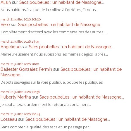
Alisin
sur
Sacs poubelles : un habitant de Nassogne...
Nous habitons à la rue de la colline à Forrières, Et nous...
mardi 21
juillet 2026
20h20
Vero
sur
Sacs poubelles : un habitant de Nassogne...
Complètement d'accord avec les commentaires des autres...
mardi 21
juillet 2026
13h15
Angélique
sur
Sacs poubelles : un habitant de Nassogne...
Malheureusement nous subissons les mêmes dégâts , après...
mardi 21
juillet 2026
11h10
Ballester González Fermín
sur
Sacs poubelles : un habitant de
Nassogne...
Dépôts sauvages sur la voie publique, poubelles publiques...
mardi 21
juillet 2026
10h58
Huberty Martha
sur
Sacs poubelles : un habitant de Nassogne...
Je souhaiterais ardemment le retour au containers...
mardi 21
juillet 2026
10h44
Losseau
sur
Sacs poubelles : un habitant de Nassogne...
Sans compter la qualité des sacs et un passage par...