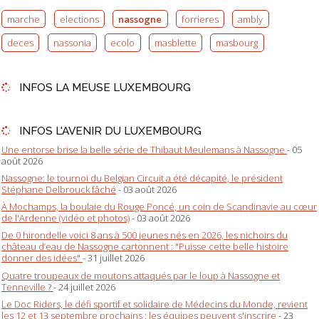
marche
elections
nassogne
forrieres
ambly
deces
nassonia
ecolo
masblette
masbourg
INFOS LA MEUSE LUXEMBOURG
INFOS L'AVENIR DU LUXEMBOURG
Une entorse brise la belle série de Thibaut Meulemans à Nassogne
- 05
août 2026
Nassogne: le tournoi du Belgian Circuit a été décapité, le président
Stéphane Delbrouck fâché
- 03 août 2026
À Mochamps, la boulaie du Rouge Poncé, un coin de Scandinavie au cœur
de l'Ardenne (vidéo et photos)
- 03 août 2026
De 0 hirondelle voici 8 ans à 500 jeunes nés en 2026, les nichoirs du
château d’eau de Nassogne cartonnent : "Puisse cette belle histoire
donner des idées"
- 31 juillet 2026
Quatre troupeaux de moutons attaqués par le loup à Nassogne et
Tenneville ?
- 24 juillet 2026
Le Doc Riders, le défi sportif et solidaire de Médecins du Monde, revient
les 12 et 13 septembre prochains : les équipes peuvent s'inscrire
- 23