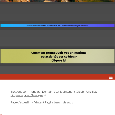
Elections communales : Demain, c’est Maintenant (DcM) - Une liste
citoyenne pour Nassogne
Page d'accueil
Vincent Pagé a besoin de vous !