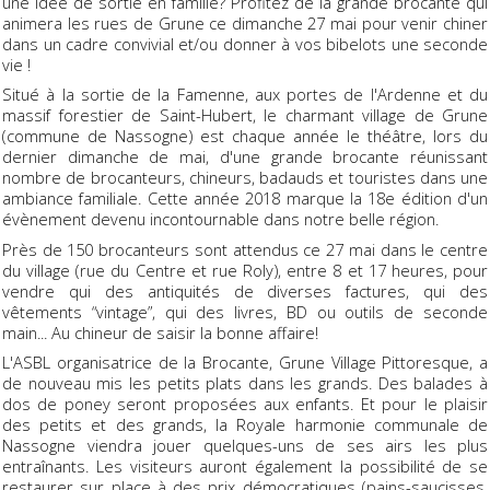
une idée de sortie en famille? Profitez de la grande brocante qui
animera les rues de Grune ce dimanche 27 mai pour venir chiner
dans un cadre convivial et/ou donner à vos bibelots une seconde
vie !
Situé à la sortie de la Famenne, aux portes de l'Ardenne et du
massif forestier de Saint-Hubert, le charmant village de Grune
(commune de Nassogne) est chaque année le théâtre, lors du
dernier dimanche de mai, d'une grande brocante réunissant
nombre de brocanteurs, chineurs, badauds et touristes dans une
ambiance familiale. Cette année 2018 marque la 18e édition d'un
évènement devenu incontournable dans notre belle région.
Près de 150 brocanteurs sont attendus ce 27 mai dans le centre
du village (rue du Centre et rue Roly), entre 8 et 17 heures, pour
vendre qui des antiquités de diverses factures, qui des
vêtements “vintage”, qui des livres, BD ou outils de seconde
main... Au chineur de saisir la bonne affaire!
L'ASBL organisatrice de la Brocante, Grune Village Pittoresque, a
de nouveau mis les petits plats dans les grands. Des balades à
dos de poney seront proposées aux enfants. Et pour le plaisir
des petits et des grands, la Royale harmonie communale de
Nassogne viendra jouer quelques-uns de ses airs les plus
entraînants. Les visiteurs auront également la possibilité de se
restaurer sur place à des prix démocratiques (pains-saucisses,