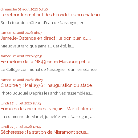
dimanche 02
août 2026
08h30
Le retour triomphant des hirondelles au château...
Sur la tour du château d'eau de Nassogne, en...
samedi 01
août 2026
11h07
Jemelle-Ostende en direct : le bon plan du...
Mieux vaut tard que jamais... Cet été, la...
samedi 01
août 2026
09h31
Fermeture de la N849 entre Masbourg et le...
Le Collège communal de Nassogne, réuni en séance...
samedi 01
août 2026
08h23
Chapitre 3 : Mai 1976 : inauguration du stade...
Photo Bouquié D’après les archives rassemblées...
lundi 27
juillet 2026
13h33
Fumées des incendies français : Martel alerte,...
La commune de Martel, jumelée avec Nassogne, a...
lundi 27
juillet 2026
12h47
Sécheresse : la station de Nisramont sous...