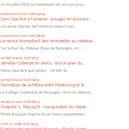
Le 30 juillet 2026, la Commission de recours pour...
dimanche 02
août 2026
09h44
Gym Viactive à Forrières : bougez en douceur,...
Le cercle Viactive de Forrières relance son...
dimanche 02
août 2026
08h30
Le retour triomphant des hirondelles au château...
Sur la tour du château d'eau de Nassogne, en...
samedi 01
août 2026
11h07
Jemelle-Ostende en direct : le bon plan du...
Mieux vaut tard que jamais... Cet été, la...
samedi 01
août 2026
09h31
Fermeture de la N849 entre Masbourg et le...
Le Collège communal de Nassogne, réuni en séance...
samedi 01
août 2026
08h23
Chapitre 3 : Mai 1976 : inauguration du stade...
Photo Bouquié D’après les archives rassemblées...
lundi 27
juillet 2026
13h33
Fumées des incendies français : Martel alerte,...