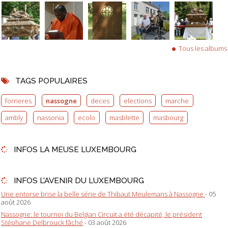
Tous les albums
TAGS POPULAIRES
forrieres
nassogne
deces
elections
marche
ambly
nassonia
ecolo
masblette
masbourg
INFOS LA MEUSE LUXEMBOURG
INFOS L'AVENIR DU LUXEMBOURG
Une entorse brise la belle série de Thibaut Meulemans à Nassogne
- 05
août 2026
Nassogne: le tournoi du Belgian Circuit a été décapité, le président
Stéphane Delbrouck fâché
- 03 août 2026