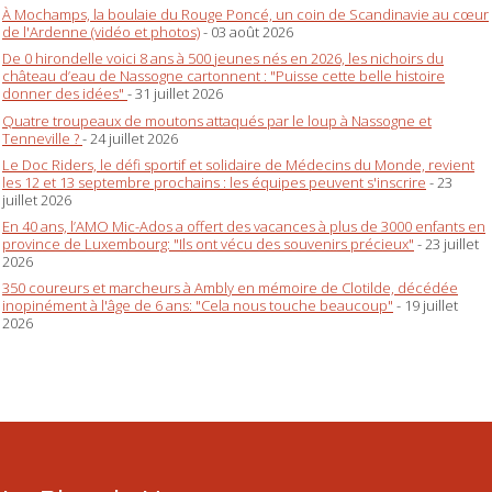
À Mochamps, la boulaie du Rouge Poncé, un coin de Scandinavie au cœur
de l'Ardenne (vidéo et photos)
- 03 août 2026
De 0 hirondelle voici 8 ans à 500 jeunes nés en 2026, les nichoirs du
château d’eau de Nassogne cartonnent : "Puisse cette belle histoire
donner des idées"
- 31 juillet 2026
Quatre troupeaux de moutons attaqués par le loup à Nassogne et
Tenneville ?
- 24 juillet 2026
Le Doc Riders, le défi sportif et solidaire de Médecins du Monde, revient
les 12 et 13 septembre prochains : les équipes peuvent s'inscrire
- 23
juillet 2026
En 40 ans, l’AMO Mic-Ados a offert des vacances à plus de 3000 enfants en
province de Luxembourg: "Ils ont vécu des souvenirs précieux"
- 23 juillet
2026
350 coureurs et marcheurs à Ambly en mémoire de Clotilde, décédée
inopinément à l'âge de 6 ans: "Cela nous touche beaucoup"
- 19 juillet
2026