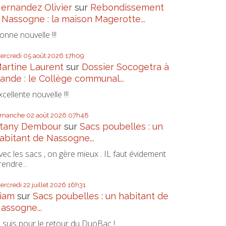
ernandez Olivier
sur
Rebondissement
 Nassogne : la maison Magerotte...
onne nouvelle !!!
ercredi 05
août 2026
17h09
artine Laurent
sur
Dossier Socogetra à
ande : le Collège communal...
xcellente nouvelle !!!
imanche 02
août 2026
07h48
tany Dembour
sur
Sacs poubelles : un
abitant de Nassogne...
vec les sacs , on gère mieux . IL faut évidement
rendre...
ercredi 22
juillet 2026
16h31
iam
sur
Sacs poubelles : un habitant de
assogne...
e suis pour le retour du DuoBac !