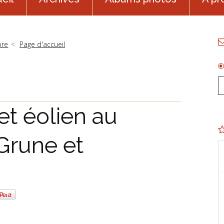
bre
Page d'accueil
et éolien au
 Grune et