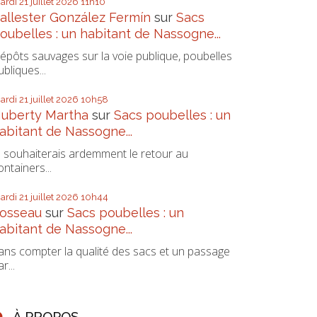
ardi 21
juillet 2026
11h10
allester González Fermín
sur
Sacs
oubelles : un habitant de Nassogne...
épôts sauvages sur la voie publique, poubelles
ubliques...
ardi 21
juillet 2026
10h58
uberty Martha
sur
Sacs poubelles : un
abitant de Nassogne...
e souhaiterais ardemment le retour au
ontainers...
ardi 21
juillet 2026
10h44
osseau
sur
Sacs poubelles : un
abitant de Nassogne...
ans compter la qualité des sacs et un passage
r...
À PROPOS