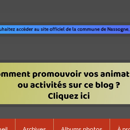
eil
Archives
Albums photos
À pr