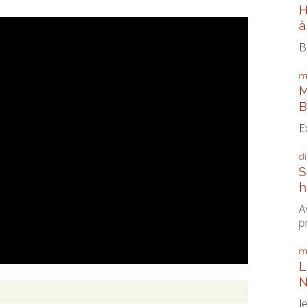
H
à
B
m
M
B
E
d
S
h
A
p
m
L
N
J