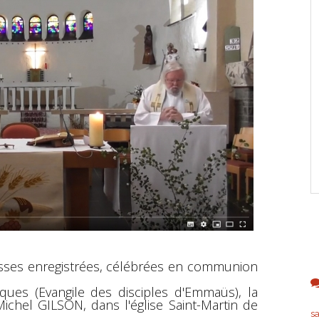
sses enregistrées, célébrées en communion
.
ues (Evangile des disciples d'Emmaüs), la
ichel GILSON, dans l'église Saint-Martin de
s