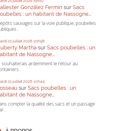
ardi 21
juillet 2026
11h10
allester González Fermín
sur
Sacs
oubelles : un habitant de Nassogne...
épôts sauvages sur la voie publique, poubelles
ubliques...
ardi 21
juillet 2026
10h58
uberty Martha
sur
Sacs poubelles : un
abitant de Nassogne...
e souhaiterais ardemment le retour au
ontainers...
ardi 21
juillet 2026
10h44
osseau
sur
Sacs poubelles : un
abitant de Nassogne...
ans compter la qualité des sacs et un passage
r...
À PROPOS