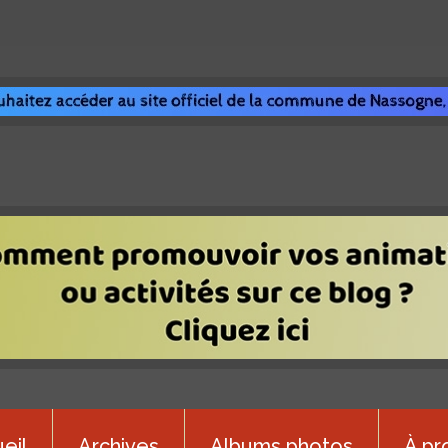
eil
Archives
Albums photos
À pr