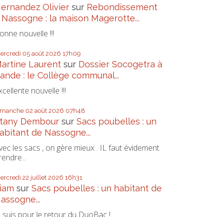
ernandez Olivier
sur
Rebondissement
 Nassogne : la maison Magerotte...
onne nouvelle !!!
ercredi 05
août 2026
17h09
artine Laurent
sur
Dossier Socogetra à
ande : le Collège communal...
xcellente nouvelle !!!
imanche 02
août 2026
07h48
tany Dembour
sur
Sacs poubelles : un
abitant de Nassogne...
vec les sacs , on gère mieux . IL faut évidement
rendre...
ercredi 22
juillet 2026
16h31
iam
sur
Sacs poubelles : un habitant de
assogne...
e suis pour le retour du DuoBac !