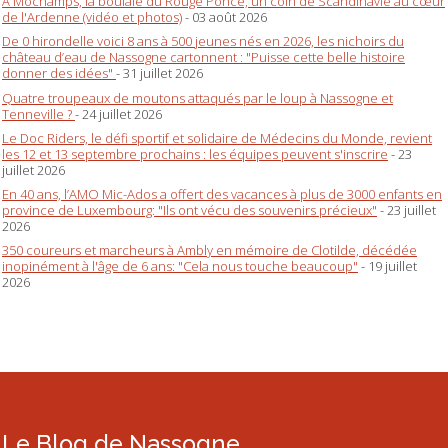
À Mochamps, la boulaie du Rouge Poncé, un coin de Scandinavie au cœur
de l'Ardenne (vidéo et photos)
- 03 août 2026
De 0 hirondelle voici 8 ans à 500 jeunes nés en 2026, les nichoirs du
château d’eau de Nassogne cartonnent : "Puisse cette belle histoire
donner des idées"
- 31 juillet 2026
Quatre troupeaux de moutons attaqués par le loup à Nassogne et
Tenneville ?
- 24 juillet 2026
Le Doc Riders, le défi sportif et solidaire de Médecins du Monde, revient
les 12 et 13 septembre prochains : les équipes peuvent s'inscrire
- 23
juillet 2026
En 40 ans, l’AMO Mic-Ados a offert des vacances à plus de 3000 enfants en
province de Luxembourg: "Ils ont vécu des souvenirs précieux"
- 23 juillet
2026
350 coureurs et marcheurs à Ambly en mémoire de Clotilde, décédée
inopinément à l'âge de 6 ans: "Cela nous touche beaucoup"
- 19 juillet
2026
Le Blog de Nassogne