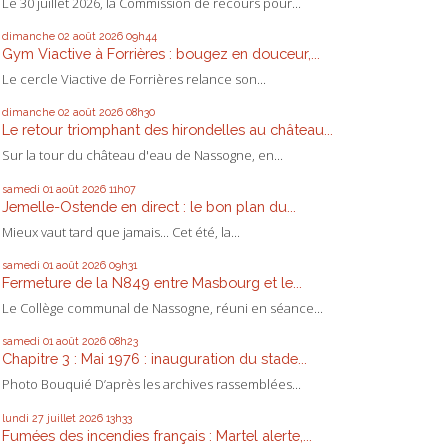
Le 30 juillet 2026, la Commission de recours pour...
dimanche 02
août 2026
09h44
Gym Viactive à Forrières : bougez en douceur,...
Le cercle Viactive de Forrières relance son...
dimanche 02
août 2026
08h30
Le retour triomphant des hirondelles au château...
Sur la tour du château d'eau de Nassogne, en...
samedi 01
août 2026
11h07
Jemelle-Ostende en direct : le bon plan du...
Mieux vaut tard que jamais... Cet été, la...
samedi 01
août 2026
09h31
Fermeture de la N849 entre Masbourg et le...
Le Collège communal de Nassogne, réuni en séance...
samedi 01
août 2026
08h23
Chapitre 3 : Mai 1976 : inauguration du stade...
Photo Bouquié D’après les archives rassemblées...
lundi 27
juillet 2026
13h33
Fumées des incendies français : Martel alerte,...