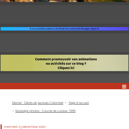
Martel : Décès de Jacques Colombel
Page d'accueil
Nostalgie photos : Course de cuistax 1999
mercredi 23
décembre 2020