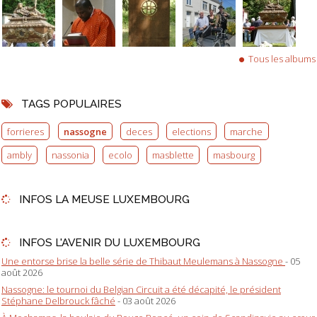
Tous les albums
TAGS POPULAIRES
forrieres
nassogne
deces
elections
marche
ambly
nassonia
ecolo
masblette
masbourg
INFOS LA MEUSE LUXEMBOURG
INFOS L'AVENIR DU LUXEMBOURG
Une entorse brise la belle série de Thibaut Meulemans à Nassogne
- 05
août 2026
Nassogne: le tournoi du Belgian Circuit a été décapité, le président
Stéphane Delbrouck fâché
- 03 août 2026