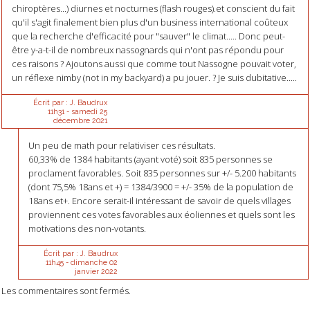
chiroptères...) diurnes et nocturnes (flash rouges).et conscient du fait
qu'il s'agit finalement bien plus d'un business international coûteux
que la recherche d'efficacité pour "sauver" le climat..... Donc peut-
être y-a-t-il de nombreux nassognards qui n'ont pas répondu pour
ces raisons ? Ajoutons aussi que comme tout Nassogne pouvait voter,
un réflexe nimby (not in my backyard) a pu jouer. ? Je suis dubitative.....
Écrit par :
J. Baudrux
11h31
-
samedi 25
décembre 2021
Un peu de math pour relativiser ces résultats.
60,33% de 1384 habitants (ayant voté) soit 835 personnes se
proclament favorables. Soit 835 personnes sur +/- 5.200 habitants
(dont 75,5% 18ans et +) = 1384/3900 = +/- 35% de la population de
18ans et+. Encore serait-il intéressant de savoir de quels villages
proviennent ces votes favorables aux éoliennes et quels sont les
motivations des non-votants.
Écrit par :
J. Baudrux
11h45
-
dimanche 02
janvier 2022
Les commentaires sont fermés.