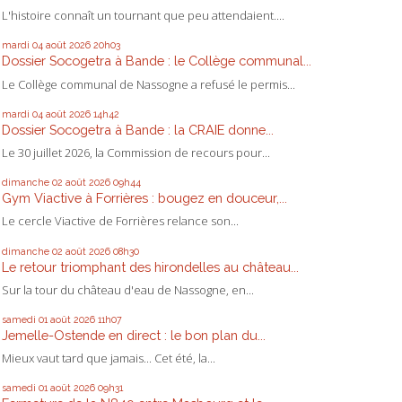
L'histoire connaît un tournant que peu attendaient....
mardi 04
août 2026
20h03
Dossier Socogetra à Bande : le Collège communal...
Le Collège communal de Nassogne a refusé le permis...
mardi 04
août 2026
14h42
Dossier Socogetra à Bande : la CRAIE donne...
Le 30 juillet 2026, la Commission de recours pour...
dimanche 02
août 2026
09h44
Gym Viactive à Forrières : bougez en douceur,...
Le cercle Viactive de Forrières relance son...
dimanche 02
août 2026
08h30
Le retour triomphant des hirondelles au château...
Sur la tour du château d'eau de Nassogne, en...
samedi 01
août 2026
11h07
Jemelle-Ostende en direct : le bon plan du...
Mieux vaut tard que jamais... Cet été, la...
samedi 01
août 2026
09h31