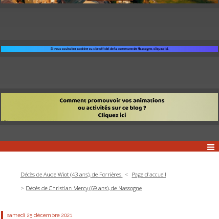
Décès de Aude Wiot (43 ans), de Forrières.
Page d'accueil
Décès de Christian Mercy (69 ans), de Nassogne
samedi 25
décembre 2021