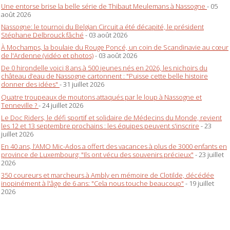
Une entorse brise la belle série de Thibaut Meulemans à Nassogne
- 05
août 2026
Nassogne: le tournoi du Belgian Circuit a été décapité, le président
Stéphane Delbrouck fâché
- 03 août 2026
À Mochamps, la boulaie du Rouge Poncé, un coin de Scandinavie au cœur
de l'Ardenne (vidéo et photos)
- 03 août 2026
De 0 hirondelle voici 8 ans à 500 jeunes nés en 2026, les nichoirs du
château d’eau de Nassogne cartonnent : "Puisse cette belle histoire
donner des idées"
- 31 juillet 2026
Quatre troupeaux de moutons attaqués par le loup à Nassogne et
Tenneville ?
- 24 juillet 2026
Le Doc Riders, le défi sportif et solidaire de Médecins du Monde, revient
les 12 et 13 septembre prochains : les équipes peuvent s'inscrire
- 23
juillet 2026
En 40 ans, l’AMO Mic-Ados a offert des vacances à plus de 3000 enfants en
province de Luxembourg: "Ils ont vécu des souvenirs précieux"
- 23 juillet
2026
350 coureurs et marcheurs à Ambly en mémoire de Clotilde, décédée
inopinément à l'âge de 6 ans: "Cela nous touche beaucoup"
- 19 juillet
2026