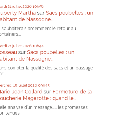
ardi 21
juillet 2026
10h58
uberty Martha
sur
Sacs poubelles : un
abitant de Nassogne...
e souhaiterais ardemment le retour au
ontainers...
ardi 21
juillet 2026
10h44
osseau
sur
Sacs poubelles : un
abitant de Nassogne...
ans compter la qualité des sacs et un passage
r...
ercredi 15
juillet 2026
09h45
arie-Jean Collard
sur
Fermeture de la
oucherie Magerotte : quand le...
elle analyse d’un message….. les promesses
on tenues...