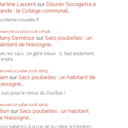
artine Laurent
sur
Dossier Socogetra à
ande : le Collège communal...
xcellente nouvelle !!!
imanche 02
août 2026
07h48
tany Dembour
sur
Sacs poubelles : un
abitant de Nassogne...
vec les sacs , on gère mieux . IL faut évidement
rendre...
ercredi 22
juillet 2026
16h31
iam
sur
Sacs poubelles : un habitant de
assogne...
e suis pour le retour du DuoBac !
ercredi 22
juillet 2026
14h32
lisin
sur
Sacs poubelles : un habitant
e Nassogne...
ous habitons à la rue de la colline à Forrières,