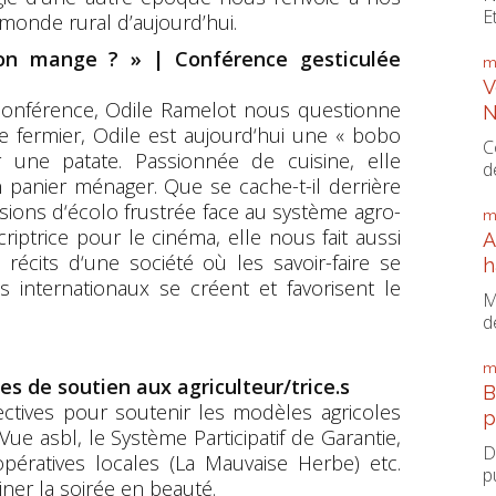
E
monde rural d’aujourd’hui.
’on mange ? » | Conférence gesticulée
m
V
 conférence, Odile Ramelot nous questionne
N
 de fermier, Odile est aujourd‘hui une « bobo
C
 une patate. Passionnée de cuisine, elle
d
n panier ménager. Que se cache-t-il derrière
sions d‘écolo frustrée face au système agro-
m
criptrice pour le cinéma, elle nous fait aussi
A
 récits d‘une société où les savoir-faire se
h
internationaux se créent et favorisent le
M
d
m
es de soutien aux agriculteur/trice.s
B
ectives pour soutenir les modèles agricoles
p
ue asbl, le Système Participatif de Garantie,
D
ratives locales (La Mauvaise Herbe) etc.
p
ner la soirée en beauté.