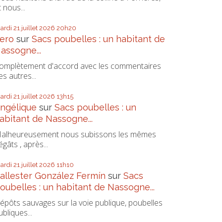
t nous...
ardi 21
juillet 2026
20h20
ero
sur
Sacs poubelles : un habitant de
assogne...
omplètement d'accord avec les commentaires
es autres...
ardi 21
juillet 2026
13h15
ngélique
sur
Sacs poubelles : un
abitant de Nassogne...
alheureusement nous subissons les mêmes
égâts , après...
ardi 21
juillet 2026
11h10
allester González Fermín
sur
Sacs
oubelles : un habitant de Nassogne...
épôts sauvages sur la voie publique, poubelles
ubliques...