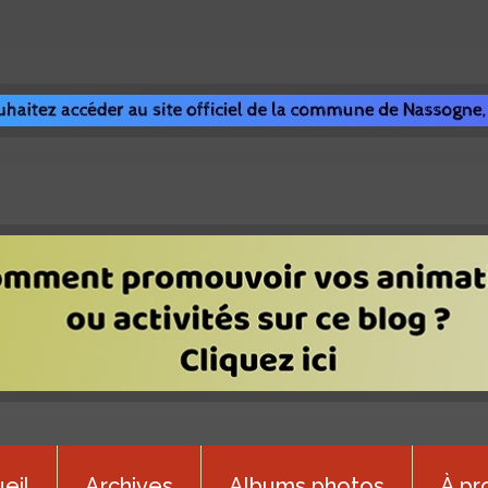
eil
Archives
Albums photos
À pr