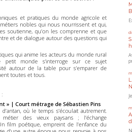
M
B
chniques et pratiques du monde agricole et
E
 métiers nobles qui nous nourrissent et qui,
 les soutienne, qu’on les comprenne et que
d
tre et de dialogue autour des questions qui
S
h
atiques qui anime les acteurs du monde rural
A
p
 petit monde s’interroge sur ce sujet
ité autour de la table pour s’emparer de
m
ent toutes et tous.
L
N
 :
J
ont » | Court métrage de Sébastien Pins
m
 d’antan, où le temps s’écoulait autrement.
A
métier des vieux paysans ; l’échange
d
 Un film poétique, empreint de l’enfance du
N
algie d’une autre époque nous renvoie à nos