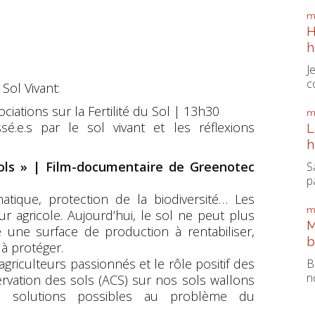
m
H
h
J
c
Sol Vivant:
ciations sur la Fertilité du Sol | 13h30
m
sé.e.s par le sol vivant et les réflexions
L
h
sols » | Film-documentaire de Greenotec
S
pa
atique, protection de la biodiversité… Les
m
 agricole. Aujourd’hui, le sol ne peut plus
M
ne surface de production à rentabiliser,
b
à protéger.
agriculteurs passionnés et le rôle positif des
B
n
ervation des sols (ACS) sur nos sols wallons
es solutions possibles au problème du