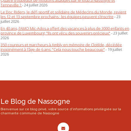
Quatre troupeaux de moutons attaqués par le loup à Nassogne et
Tenneville ?
- 24 juillet 2026
Le Doc Riders, le défi sportif et solidaire de Médecins du Monde, revient
les 12 et 13 septembre prochains : les équipes peuvent s'inscrire
- 23
juillet 2026
En 40 ans, l’AMO Mic-Ados a offert des vacances à plus de 3000 enfants en
province de Luxembourg: "Ils ont vécu des souvenirs précieux"
- 23 juillet
2026
350 coureurs et marcheurs à Ambly en mémoire de Clotilde, décédée
inopinément à l'âge de 6 ans: "Cela nous touche beaucoup"
- 19 juillet
2026
Le Blog de Nassogne
Bienvenue sur ce blog privé, votre source d'informations privilégiée sur la
charmante commune de Nassogne