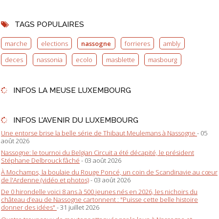
TAGS POPULAIRES
marche
elections
nassogne
forrieres
ambly
deces
nassonia
ecolo
masblette
masbourg
INFOS LA MEUSE LUXEMBOURG
INFOS L'AVENIR DU LUXEMBOURG
Une entorse brise la belle série de Thibaut Meulemans à Nassogne
- 05
août 2026
Nassogne: le tournoi du Belgian Circuit a été décapité, le président
Stéphane Delbrouck fâché
- 03 août 2026
À Mochamps, la boulaie du Rouge Poncé, un coin de Scandinavie au cœur
de l'Ardenne (vidéo et photos)
- 03 août 2026
De 0 hirondelle voici 8 ans à 500 jeunes nés en 2026, les nichoirs du
château d’eau de Nassogne cartonnent : "Puisse cette belle histoire
donner des idées"
- 31 juillet 2026