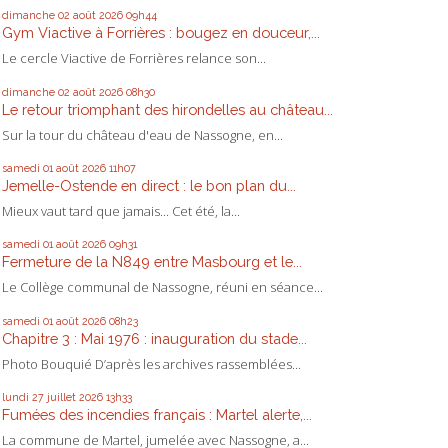
dimanche 02
août 2026
09h44
Gym Viactive à Forrières : bougez en douceur,...
Le cercle Viactive de Forrières relance son...
dimanche 02
août 2026
08h30
Le retour triomphant des hirondelles au château...
Sur la tour du château d'eau de Nassogne, en...
samedi 01
août 2026
11h07
Jemelle-Ostende en direct : le bon plan du...
Mieux vaut tard que jamais... Cet été, la...
samedi 01
août 2026
09h31
Fermeture de la N849 entre Masbourg et le...
Le Collège communal de Nassogne, réuni en séance...
samedi 01
août 2026
08h23
Chapitre 3 : Mai 1976 : inauguration du stade...
Photo Bouquié D’après les archives rassemblées...
lundi 27
juillet 2026
13h33
Fumées des incendies français : Martel alerte,...
La commune de Martel, jumelée avec Nassogne, a...