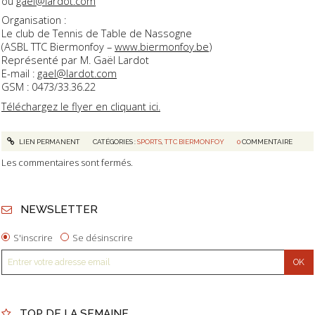
ou
gael@lardot.com
Organisation :
Le club de Tennis de Table de Nassogne
(ASBL TTC Biermonfoy –
www.biermonfoy.be
)
Représenté par M. Gaël Lardot
E-mail :
gael@lardot.com
GSM : 0473/33.36.22
Téléchargez le flyer en cliquant ici.
LIEN PERMANENT
CATÉGORIES :
SPORTS
,
TTC BIERMONFOY
0
COMMENTAIRE
Les commentaires sont fermés.
NEWSLETTER
S'inscrire
Se désinscrire
TOP DE LA SEMAINE