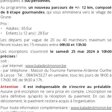
participants à
500 personnes.
Au programme,
un nouveau parcours de +/- 12 km, composé
de 8 étape gourmandes
, qui vous emmènera vers le village de
Grune.
Prix :
• Adultes : 65 Eur
• Enfants (≤ 12 ans) : 28 Eur
Les départs par vague de 20 ou 40 marcheurs maximum se
feront toutes les 15 minutes entre
09h30 et 13h30
.
Les inscriptions s’ouvriront
le samedi 25 mai 2024 à 10h00
précises
!
soit :
- par Internet :
www.baladestmonon.be
- par téléphone : Maison du Tourisme Famenne-Ardenne Ourthe
& Lesse : Tél. : 084/34.53.27 en semaine, tous les jours de 9h00 à
17h00. WE de 9h30 à 17h.
Attention
:
Il est indispensable de s'inscrire au préalable
.
Aucune pré-inscription ne sera prise en compte. L’inscription ne
sera définitive qu'après la réception du paiement. En cas de
désistement, le paiement restera acquis à l’organisation.
Pour toute information complémentaire :
www.baladestmonon.be