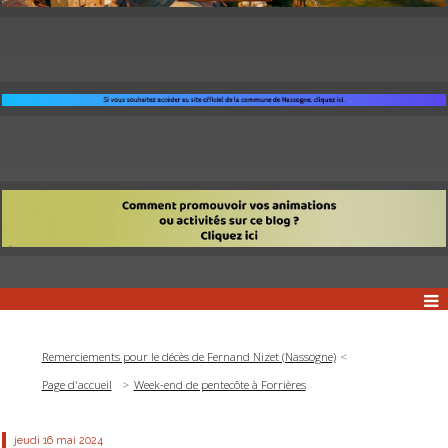
Remerciements pour le décès de Fernand Nizet (Nassogne)
Page d'accueil
Week-end de pentecôte à Forrières
jeudi 16
mai 2024