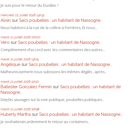
Je suis pour le retour du DuoBac !
mercredi 22
juillet 2026
14h32
Alisin
sur
Sacs poubelles : un habitant de Nassogne...
Nous habitons à la rue de la colline à Forrières, Et nous...
mardi 21
juillet 2026
20h20
Vero
sur
Sacs poubelles : un habitant de Nassogne...
Complètement d'accord avec les commentaires des autres...
mardi 21
juillet 2026
13h15
Angélique
sur
Sacs poubelles : un habitant de Nassogne...
Malheureusement nous subissons les mêmes dégâts , après...
mardi 21
juillet 2026
11h10
Ballester González Fermín
sur
Sacs poubelles : un habitant de
Nassogne...
Dépôts sauvages sur la voie publique, poubelles publiques...
mardi 21
juillet 2026
10h58
Huberty Martha
sur
Sacs poubelles : un habitant de Nassogne...
Je souhaiterais ardemment le retour au containers...