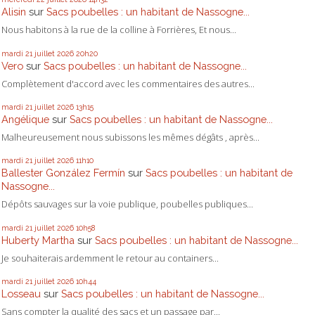
Alisin
sur
Sacs poubelles : un habitant de Nassogne...
Nous habitons à la rue de la colline à Forrières, Et nous...
mardi 21
juillet 2026
20h20
Vero
sur
Sacs poubelles : un habitant de Nassogne...
Complètement d'accord avec les commentaires des autres...
mardi 21
juillet 2026
13h15
Angélique
sur
Sacs poubelles : un habitant de Nassogne...
Malheureusement nous subissons les mêmes dégâts , après...
mardi 21
juillet 2026
11h10
Ballester González Fermín
sur
Sacs poubelles : un habitant de
Nassogne...
Dépôts sauvages sur la voie publique, poubelles publiques...
mardi 21
juillet 2026
10h58
Huberty Martha
sur
Sacs poubelles : un habitant de Nassogne...
Je souhaiterais ardemment le retour au containers...
mardi 21
juillet 2026
10h44
Losseau
sur
Sacs poubelles : un habitant de Nassogne...
Sans compter la qualité des sacs et un passage par...