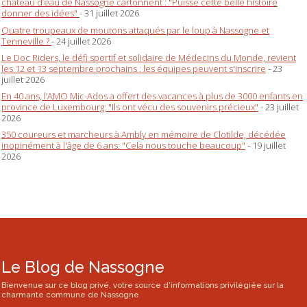
château d’eau de Nassogne cartonnent : "Puisse cette belle histoire
donner des idées"
- 31 juillet 2026
Quatre troupeaux de moutons attaqués par le loup à Nassogne et
Tenneville ?
- 24 juillet 2026
Le Doc Riders, le défi sportif et solidaire de Médecins du Monde, revient
les 12 et 13 septembre prochains : les équipes peuvent s'inscrire
- 23
juillet 2026
En 40 ans, l’AMO Mic-Ados a offert des vacances à plus de 3000 enfants en
province de Luxembourg: "Ils ont vécu des souvenirs précieux"
- 23 juillet
2026
350 coureurs et marcheurs à Ambly en mémoire de Clotilde, décédée
inopinément à l'âge de 6 ans: "Cela nous touche beaucoup"
- 19 juillet
2026
Le Blog de Nassogne
Bienvenue sur ce blog privé, votre source d'informations privilégiée sur la
charmante commune de Nassogne