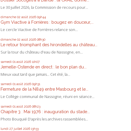
Le 30 juillet 2026, la Commission de recours pour...
dimanche 02
août 2026
09h44
Gym Viactive à Forrières : bougez en douceur,...
Le cercle Viactive de Forrières relance son...
dimanche 02
août 2026
08h30
Le retour triomphant des hirondelles au château...
Sur la tour du château d'eau de Nassogne, en...
samedi 01
août 2026
11h07
Jemelle-Ostende en direct : le bon plan du...
Mieux vaut tard que jamais... Cet été, la...
samedi 01
août 2026
09h31
Fermeture de la N849 entre Masbourg et le...
Le Collège communal de Nassogne, réuni en séance...
samedi 01
août 2026
08h23
Chapitre 3 : Mai 1976 : inauguration du stade...
Photo Bouquié D’après les archives rassemblées...
lundi 27
juillet 2026
13h33