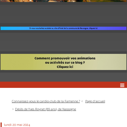
Connaissez-vous le cardio-club de la Famenne ?
Page d'accueil
Décès de Yves Roynet (89 ans), de Nassogne
lundi 20
mai 2024