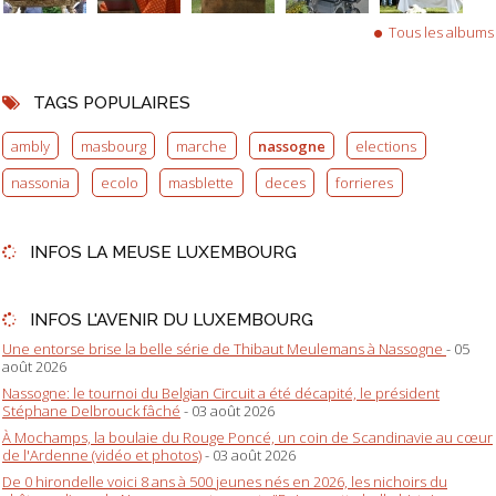
Tous les albums
TAGS POPULAIRES
ambly
masbourg
marche
nassogne
elections
nassonia
ecolo
masblette
deces
forrieres
INFOS LA MEUSE LUXEMBOURG
INFOS L'AVENIR DU LUXEMBOURG
Une entorse brise la belle série de Thibaut Meulemans à Nassogne
- 05
août 2026
Nassogne: le tournoi du Belgian Circuit a été décapité, le président
Stéphane Delbrouck fâché
- 03 août 2026
À Mochamps, la boulaie du Rouge Poncé, un coin de Scandinavie au cœur
de l'Ardenne (vidéo et photos)
- 03 août 2026
De 0 hirondelle voici 8 ans à 500 jeunes nés en 2026, les nichoirs du