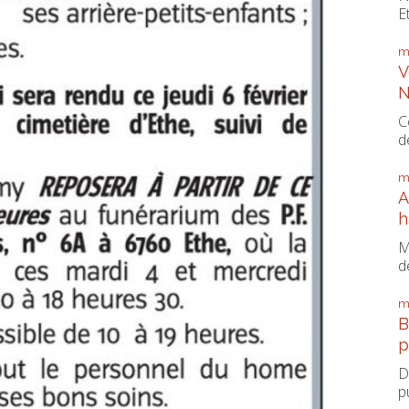
E
m
V
N
C
d
m
A
h
M
d
m
B
p
D
p