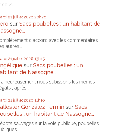
t nous...
ardi 21
juillet 2026
20h20
ero
sur
Sacs poubelles : un habitant de
assogne...
omplètement d'accord avec les commentaires
es autres...
ardi 21
juillet 2026
13h15
ngélique
sur
Sacs poubelles : un
abitant de Nassogne...
alheureusement nous subissons les mêmes
égâts , après...
ardi 21
juillet 2026
11h10
allester González Fermín
sur
Sacs
oubelles : un habitant de Nassogne...
épôts sauvages sur la voie publique, poubelles
ubliques...