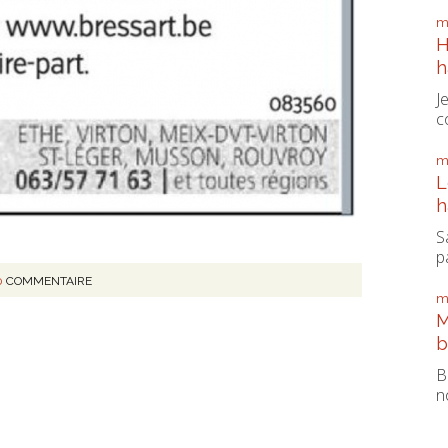
m
H
h
J
c
m
L
h
S
pa
0
COMMENTAIRE
m
M
b
B
n