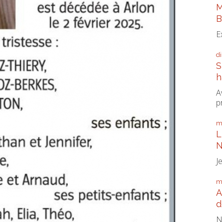
M
B
E
d
S
h
A
p
m
L
N
J
m
A
d
N