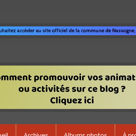
eil
Archives
Albums photos
À pr