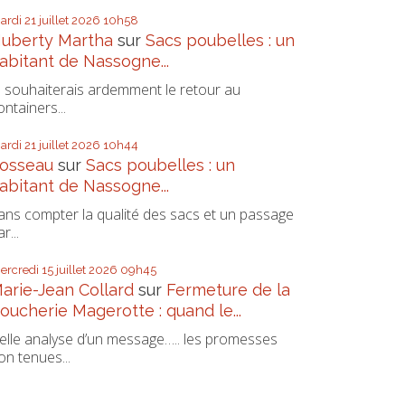
ardi 21
juillet 2026
10h58
uberty Martha
sur
Sacs poubelles : un
abitant de Nassogne...
e souhaiterais ardemment le retour au
ontainers...
ardi 21
juillet 2026
10h44
osseau
sur
Sacs poubelles : un
abitant de Nassogne...
ans compter la qualité des sacs et un passage
r...
ercredi 15
juillet 2026
09h45
arie-Jean Collard
sur
Fermeture de la
oucherie Magerotte : quand le...
elle analyse d’un message….. les promesses
on tenues...