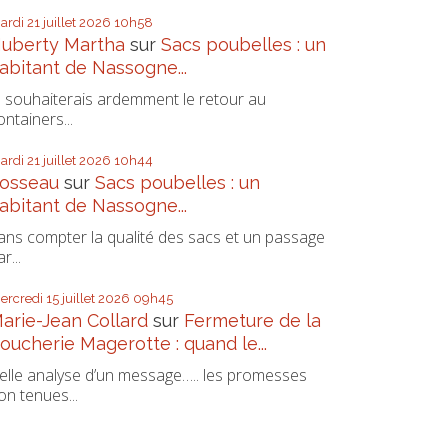
ardi 21
juillet 2026
10h58
uberty Martha
sur
Sacs poubelles : un
abitant de Nassogne...
e souhaiterais ardemment le retour au
ontainers...
ardi 21
juillet 2026
10h44
osseau
sur
Sacs poubelles : un
abitant de Nassogne...
ans compter la qualité des sacs et un passage
r...
ercredi 15
juillet 2026
09h45
arie-Jean Collard
sur
Fermeture de la
oucherie Magerotte : quand le...
elle analyse d’un message….. les promesses
on tenues...