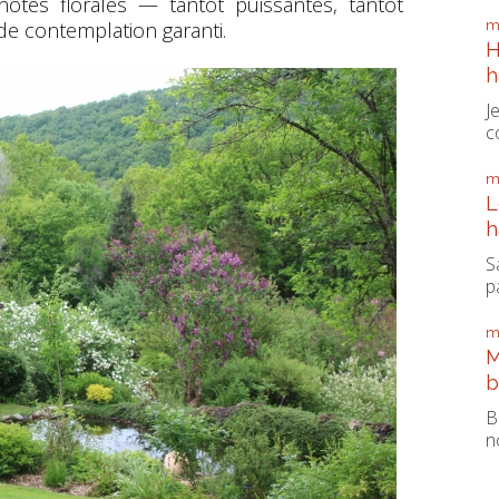
 notes florales — tantôt puissantes, tantôt
de contemplation garanti.
m
H
h
J
c
m
L
h
S
pa
m
M
b
B
n