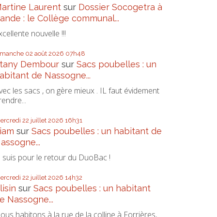
artine Laurent
sur
Dossier Socogetra à
ande : le Collège communal...
xcellente nouvelle !!!
imanche 02
août 2026
07h48
tany Dembour
sur
Sacs poubelles : un
abitant de Nassogne...
vec les sacs , on gère mieux . IL faut évidement
rendre...
ercredi 22
juillet 2026
16h31
iam
sur
Sacs poubelles : un habitant de
assogne...
e suis pour le retour du DuoBac !
ercredi 22
juillet 2026
14h32
lisin
sur
Sacs poubelles : un habitant
e Nassogne...
ous habitons à la rue de la colline à Forrières,