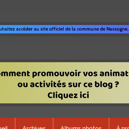
eil
Archives
Albums photos
À pr