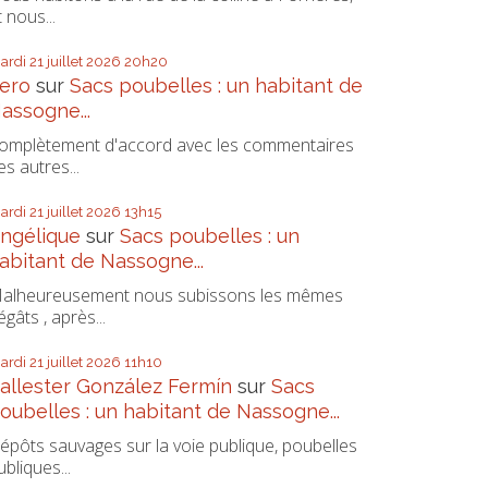
t nous...
ardi 21
juillet 2026
20h20
ero
sur
Sacs poubelles : un habitant de
assogne...
omplètement d'accord avec les commentaires
es autres...
ardi 21
juillet 2026
13h15
ngélique
sur
Sacs poubelles : un
abitant de Nassogne...
alheureusement nous subissons les mêmes
égâts , après...
ardi 21
juillet 2026
11h10
allester González Fermín
sur
Sacs
oubelles : un habitant de Nassogne...
épôts sauvages sur la voie publique, poubelles
ubliques...