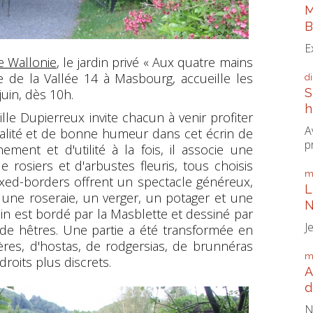
M
B
E
de Wallonie
, le jardin privé « Aux quatre mains
ue de la Vallée 14 à Masbourg, accueille les
d
S
juin, dès 10h.
h
ille Dupierreux invite chacun à venir profiter
A
alité et de bonne humeur dans cet écrin de
p
ment et d'utilité à la fois, il associe une
e rosiers et d'arbustes fleuris, tous choisis
m
xed-borders offrent un spectacle généreux,
L
 une roseraie, un verger, un potager et une
N
in est bordé par la Masblette et dessiné par
J
de hêtres. Une partie a été transformée en
res, d'hostas, de rodgersias, de brunnéras
m
droits plus discrets.
A
d
N