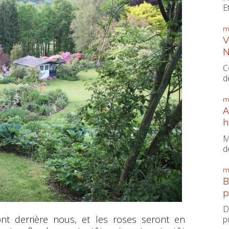
E
m
V
N
C
d
m
A
h
M
d
m
B
p
D
ont derrière nous, et les roses seront en
p