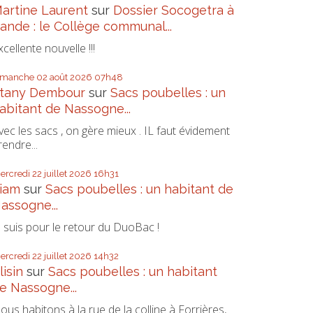
artine Laurent
sur
Dossier Socogetra à
ande : le Collège communal...
xcellente nouvelle !!!
imanche 02
août 2026
07h48
tany Dembour
sur
Sacs poubelles : un
abitant de Nassogne...
vec les sacs , on gère mieux . IL faut évidement
rendre...
ercredi 22
juillet 2026
16h31
iam
sur
Sacs poubelles : un habitant de
assogne...
e suis pour le retour du DuoBac !
ercredi 22
juillet 2026
14h32
lisin
sur
Sacs poubelles : un habitant
e Nassogne...
ous habitons à la rue de la colline à Forrières,