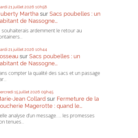
ardi 21
juillet 2026
10h58
uberty Martha
sur
Sacs poubelles : un
abitant de Nassogne...
e souhaiterais ardemment le retour au
ontainers...
ardi 21
juillet 2026
10h44
osseau
sur
Sacs poubelles : un
abitant de Nassogne...
ans compter la qualité des sacs et un passage
r...
ercredi 15
juillet 2026
09h45
arie-Jean Collard
sur
Fermeture de la
oucherie Magerotte : quand le...
elle analyse d’un message….. les promesses
on tenues...