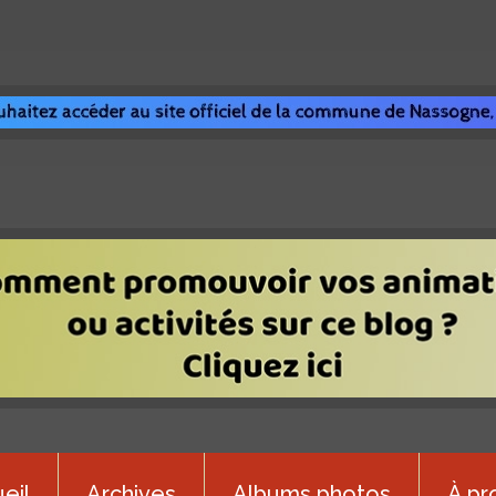
eil
Archives
Albums photos
À pr