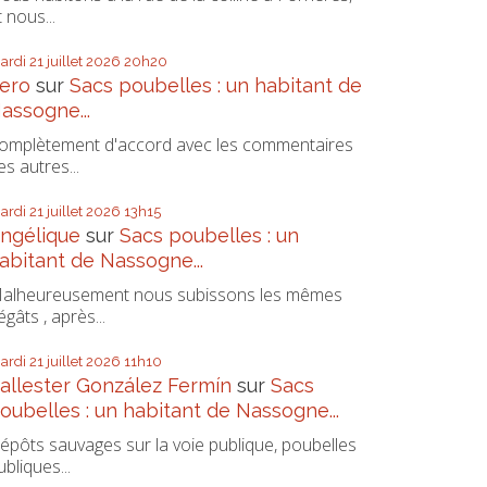
t nous...
ardi 21
juillet 2026
20h20
ero
sur
Sacs poubelles : un habitant de
assogne...
omplètement d'accord avec les commentaires
es autres...
ardi 21
juillet 2026
13h15
ngélique
sur
Sacs poubelles : un
abitant de Nassogne...
alheureusement nous subissons les mêmes
égâts , après...
ardi 21
juillet 2026
11h10
allester González Fermín
sur
Sacs
oubelles : un habitant de Nassogne...
épôts sauvages sur la voie publique, poubelles
ubliques...