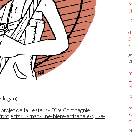
M
B
E
d
S
h
A
p
m
L
N
J
 slogan)
m
e projet de la Lesterny Bîre Compagnie :
A
projects/lu-rnad-une-biere-artisanale-qui-a-
d
N