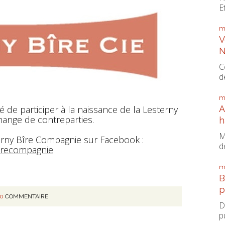
E
m
V
N
C
d
m
A
é de participer à la naissance de la Lesterny
ange de contreparties.
h
M
terny Bîre Compagnie sur Facebook :
d
birecompagnie
m
B
p
0
COMMENTAIRE
D
p