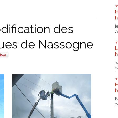
m
H
h
dification des
J
c
iques de Nassogne
m
L
h
S
pa
m
M
b
B
n