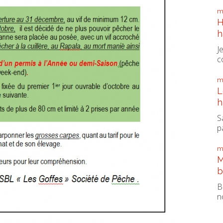
m
H
h
J
c
m
L
h
S
pa
m
M
b
B
n