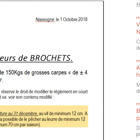
E
m
V
N
C
d
m
A
h
M
d
m
B
p
D
p