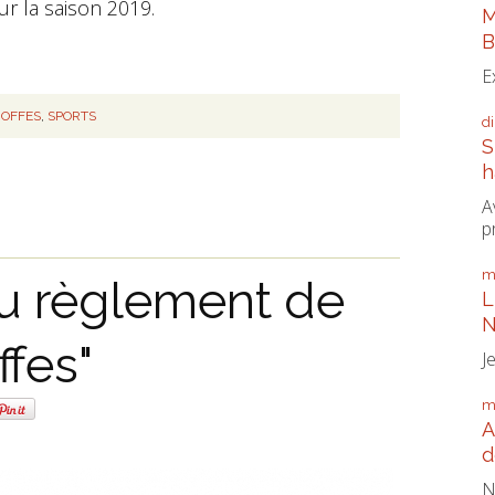
 la saison 2019.
M
B
E
GOFFES
,
SPORTS
d
S
h
A
p
m
du règlement de
L
N
ffes"
J
m
A
d
N