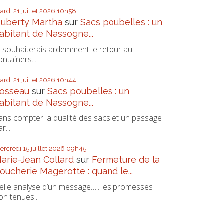
ardi 21
juillet 2026
10h58
uberty Martha
sur
Sacs poubelles : un
abitant de Nassogne...
e souhaiterais ardemment le retour au
ontainers...
ardi 21
juillet 2026
10h44
osseau
sur
Sacs poubelles : un
abitant de Nassogne...
ans compter la qualité des sacs et un passage
r...
ercredi 15
juillet 2026
09h45
arie-Jean Collard
sur
Fermeture de la
oucherie Magerotte : quand le...
elle analyse d’un message….. les promesses
on tenues...