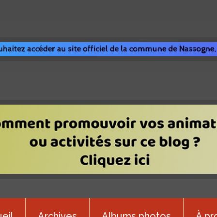
eil
Archives
Albums photos
À pr