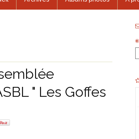
ssemblée
ASBL " Les Goffes