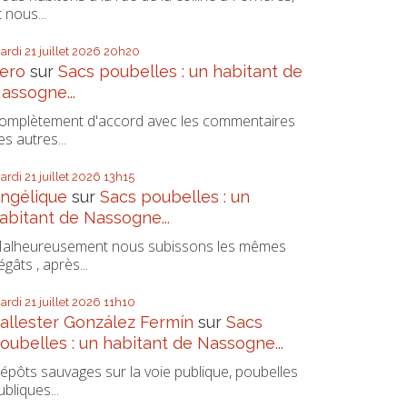
t nous...
ardi 21
juillet 2026
20h20
ero
sur
Sacs poubelles : un habitant de
assogne...
omplètement d'accord avec les commentaires
es autres...
ardi 21
juillet 2026
13h15
ngélique
sur
Sacs poubelles : un
abitant de Nassogne...
alheureusement nous subissons les mêmes
égâts , après...
ardi 21
juillet 2026
11h10
allester González Fermín
sur
Sacs
oubelles : un habitant de Nassogne...
épôts sauvages sur la voie publique, poubelles
ubliques...