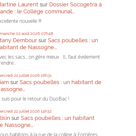
artine Laurent
sur
Dossier Socogetra à
ande : le Collège communal...
xcellente nouvelle !!!
imanche 02
août 2026
07h48
tany Dembour
sur
Sacs poubelles : un
abitant de Nassogne...
vec les sacs , on gère mieux . IL faut évidement
rendre...
ercredi 22
juillet 2026
16h31
iam
sur
Sacs poubelles : un habitant de
assogne...
e suis pour le retour du DuoBac !
ercredi 22
juillet 2026
14h32
lisin
sur
Sacs poubelles : un habitant
e Nassogne...
ous habitons à la rue de la colline à Forrières,