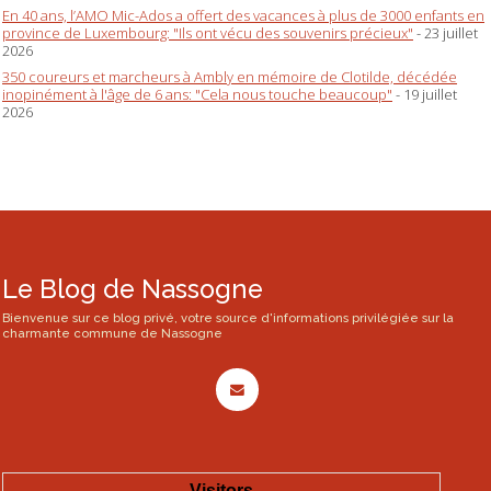
En 40 ans, l’AMO Mic-Ados a offert des vacances à plus de 3000 enfants en
province de Luxembourg: "Ils ont vécu des souvenirs précieux"
- 23 juillet
2026
350 coureurs et marcheurs à Ambly en mémoire de Clotilde, décédée
inopinément à l'âge de 6 ans: "Cela nous touche beaucoup"
- 19 juillet
2026
Le Blog de Nassogne
Bienvenue sur ce blog privé, votre source d'informations privilégiée sur la
charmante commune de Nassogne