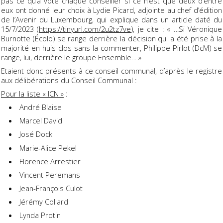
pas ce qu’a voté chaque conseiller si ce n’est que deux d’entre
eux ont donné leur choix à Lydie Picard, adjointe au chef d’édition
de l’Avenir du Luxembourg, qui explique dans un article daté du
15/7/2023 (
https://tinyurl.com/2u2tz7ve
), je cite : « …Si Véronique
Burnotte (Écolo) se range derrière la décision qui a été prise à la
majorité en huis clos sans la commenter, Philippe Pirlot (DcM) se
range, lui, derrière le groupe Ensemble… »
Etaient donc présents à ce conseil communal, d’après le registre
aux délibérations du Conseil Communal :
Pour la liste « ICN »
:
André Blaise
Marcel David
José Dock
Marie-Alice Pekel
Florence Arrestier
Vincent Peremans
Jean-François Culot
Jérémy Collard
Lynda Protin