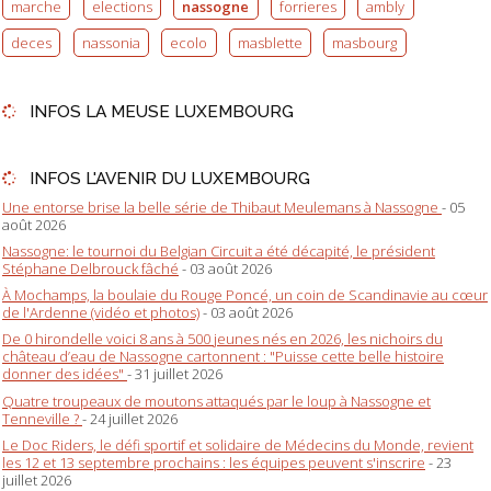
marche
elections
nassogne
forrieres
ambly
deces
nassonia
ecolo
masblette
masbourg
INFOS LA MEUSE LUXEMBOURG
INFOS L'AVENIR DU LUXEMBOURG
Une entorse brise la belle série de Thibaut Meulemans à Nassogne
- 05
août 2026
Nassogne: le tournoi du Belgian Circuit a été décapité, le président
Stéphane Delbrouck fâché
- 03 août 2026
À Mochamps, la boulaie du Rouge Poncé, un coin de Scandinavie au cœur
de l'Ardenne (vidéo et photos)
- 03 août 2026
De 0 hirondelle voici 8 ans à 500 jeunes nés en 2026, les nichoirs du
château d’eau de Nassogne cartonnent : "Puisse cette belle histoire
donner des idées"
- 31 juillet 2026
Quatre troupeaux de moutons attaqués par le loup à Nassogne et
Tenneville ?
- 24 juillet 2026
Le Doc Riders, le défi sportif et solidaire de Médecins du Monde, revient
les 12 et 13 septembre prochains : les équipes peuvent s'inscrire
- 23
juillet 2026