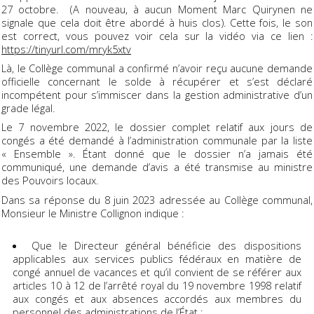
27 octobre. (A nouveau, à aucun Moment Marc Quirynen ne
signale que cela doit être abordé à huis clos). Cette fois, le son
est correct, vous pouvez voir cela sur la vidéo via ce lien :
https://tinyurl.com/mryk5xtv
Là, le Collège communal a confirmé n’avoir reçu aucune demande
officielle concernant le solde à récupérer et s’est déclaré
incompétent pour s’immiscer dans la gestion administrative d’un
grade légal.
Le 7 novembre 2022, le dossier complet relatif aux jours de
congés a été demandé à l’administration communale par la liste
« Ensemble ». Étant donné que le dossier n’a jamais été
communiqué, une demande d’avis a été transmise au ministre
des Pouvoirs locaux.
Dans sa réponse du 8 juin 2023 adressée au Collège communal,
Monsieur le Ministre Collignon indique :
Que le Directeur général bénéficie des dispositions
applicables aux services publics fédéraux en matière de
congé annuel de vacances et qu’il convient de se référer aux
articles 10 à 12 de l’arrêté royal du 19 novembre 1998 relatif
aux congés et aux absences accordés aux membres du
personnel des administrations de l’État ;