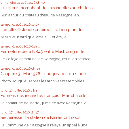
dimanche 02
août 2026
08h30
Le retour triomphant des hirondelles au château...
Sur la tour du château d'eau de Nassogne, en...
samedi 01
août 2026
11h07
Jemelle-Ostende en direct : le bon plan du...
Mieux vaut tard que jamais... Cet été, la...
samedi 01
août 2026
09h31
Fermeture de la N849 entre Masbourg et le...
Le Collège communal de Nassogne, réuni en séance...
samedi 01
août 2026
08h23
Chapitre 3 : Mai 1976 : inauguration du stade...
Photo Bouquié D’après les archives rassemblées...
lundi 27
juillet 2026
13h33
Fumées des incendies français : Martel alerte,...
La commune de Martel, jumelée avec Nassogne, a...
lundi 27
juillet 2026
12h47
Sécheresse : la station de Nisramont sous...
La Commune de Nassogne a relayé un appel à une...