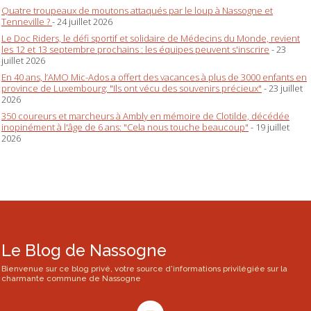
Quatre troupeaux de moutons attaqués par le loup à Nassogne et
Tenneville ?
- 24 juillet 2026
Le Doc Riders, le défi sportif et solidaire de Médecins du Monde, revient
les 12 et 13 septembre prochains : les équipes peuvent s'inscrire
- 23
juillet 2026
En 40 ans, l’AMO Mic-Ados a offert des vacances à plus de 3000 enfants en
province de Luxembourg: "Ils ont vécu des souvenirs précieux"
- 23 juillet
2026
350 coureurs et marcheurs à Ambly en mémoire de Clotilde, décédée
inopinément à l'âge de 6 ans: "Cela nous touche beaucoup"
- 19 juillet
2026
Le Blog de Nassogne
Bienvenue sur ce blog privé, votre source d'informations privilégiée sur la
charmante commune de Nassogne