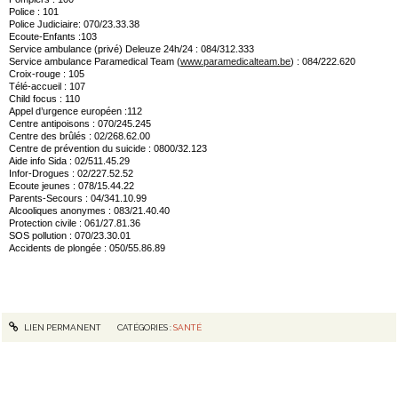
Police : 101
Police Judiciaire: 070/23.33.38
Ecoute-Enfants :103
Service ambulance (privé) Deleuze 24h/24 : 084/312.333
Service ambulance Paramedical Team (
www.paramedicalteam.be
) : 084/222.620
Croix-rouge : 105
Télé-accueil : 107
Child focus : 110
Appel d’urgence européen :112
Centre antipoisons : 070/245.245
Centre des brûlés : 02/268.62.00
Centre de prévention du suicide : 0800/32.123
Aide info Sida : 02/511.45.29
Infor-Drogues : 02/227.52.52
Ecoute jeunes : 078/15.44.22
Parents-Secours : 04/341.10.99
Alcooliques anonymes : 083/21.40.40
Protection civile : 061/27.81.36
SOS pollution : 070/23.30.01
Accidents de plongée : 050/55.86.89
LIEN PERMANENT
CATÉGORIES :
SANTÉ