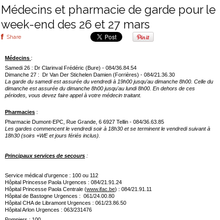
Médecins et pharmacie de garde pour le
week-end des 26 et 27 mars
Share
Médecins
:
Samedi 26 : Dr Clarinval Frédéric (Bure) - 084/36.84.54
Dimanche 27 : Dr Van Der Stichelen Damien (Forrières) - 084/21.36.30
La garde du samedi est assurée du vendredi à 19h00 jusqu'au dimanche 8h00. Celle du
dimanche est assurée du dimanche 8h00 jusqu'au lundi 8h00. En dehors de ces
périodes, vous devez faire appel à votre médecin traitant.
Pharmacies
:
Pharmacie Dumont-EPC, Rue Grande, 6 6927 Tellin - 084/36.63.85
Les gardes commencent le vendredi soir à 18h30 et se terminent le vendredi suivant à
18h30 (soirs +WE et jours fériés inclus).
Principaux services de secours
:
Service médical d’urgence : 100 ou 112
Hôpital Princesse Paola Urgences : 084/21.91.24
Hôpital Princesse Paola Centrale (
www.ifac.be
) : 084/21.91.11
Hôpital de Bastogne Urgences : 061/24.00.80
Hôpital CHA de Libramont Urgences : 061/23.86.50
Hôpital Arlon Urgences : 063/231476
Pompiers : 100