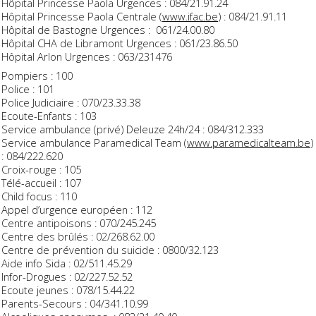
Hôpital Princesse Paola Urgences : 084/21.91.24
Hôpital Princesse Paola Centrale (
www.ifac.be
) : 084/21.91.11
Hôpital de Bastogne Urgences : 061/24.00.80
Hôpital CHA de Libramont Urgences : 061/23.86.50
Hôpital Arlon Urgences : 063/231476
Pompiers : 100
Police : 101
Police Judiciaire
: 070/23.33.38
Ecoute-Enfants :
103
Service ambulance (privé) Deleuze 24h/24 : 084/312.333
Service ambulance Paramedical Team (
www.paramedicalteam.be
)
: 084/222.620
Croix-rouge : 105
Télé-accueil : 107
Child focus : 110
Appel d’urgence européen :
112
Centre antipoisons : 070/245.245
Centre des brûlés : 02/268.62.00
Centre de prévention du suicide : 0800/32.123
Aide info Sida : 02/511.45.29
Infor-Drogues : 02/227.52.52
Ecoute jeunes : 078/15.44.22
Parents-Secours : 04/341.10.99