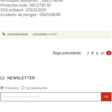
Alcooliques anonymes
: 083/21.40.40
Protection civile : 061/27.81.36
SOS pollution : 070/23.30.01
Accidents de plongée : 050/55.86.89
LIEN PERMANENT
CATÉGORIES :
SANTÉ
Page précédente
7
8
9
10
11
NEWSLETTER
S'inscrire
Se désinscrire