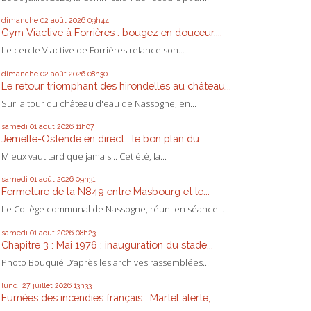
dimanche 02
août 2026
09h44
Gym Viactive à Forrières : bougez en douceur,...
Le cercle Viactive de Forrières relance son...
dimanche 02
août 2026
08h30
Le retour triomphant des hirondelles au château...
Sur la tour du château d'eau de Nassogne, en...
samedi 01
août 2026
11h07
Jemelle-Ostende en direct : le bon plan du...
Mieux vaut tard que jamais... Cet été, la...
samedi 01
août 2026
09h31
Fermeture de la N849 entre Masbourg et le...
Le Collège communal de Nassogne, réuni en séance...
samedi 01
août 2026
08h23
Chapitre 3 : Mai 1976 : inauguration du stade...
Photo Bouquié D’après les archives rassemblées...
lundi 27
juillet 2026
13h33
Fumées des incendies français : Martel alerte,...