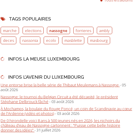
Tous les albums
TAGS POPULAIRES
marche
elections
nassogne
forrieres
ambly
deces
nassonia
ecolo
masblette
masbourg
INFOS LA MEUSE LUXEMBOURG
INFOS L'AVENIR DU LUXEMBOURG
Une entorse brise la belle série de Thibaut Meulemans à Nassogne
- 05
août 2026
Nassogne: le tournoi du Belgian Circuit a été décapité, le président
Stéphane Delbrouck fâché
- 03 août 2026
À Mochamps, la boulaie du Rouge Poncé, un coin de Scandinavie au cœur
de l'Ardenne (vidéo et photos)
- 03 août 2026
De 0 hirondelle voici 8 ans à 500 jeunes nés en 2026, les nichoirs du
château d’eau de Nassogne cartonnent : "Puisse cette belle histoire
donner des idées"
- 31 juillet 2026