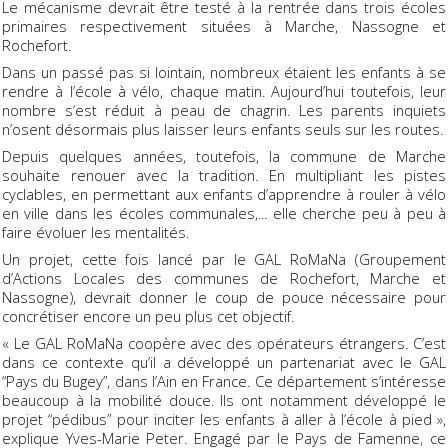
Le mécanisme devrait être testé à la rentrée dans trois écoles
primaires respectivement situées à Marche, Nassogne et
Rochefort.
Dans un passé pas si lointain, nombreux étaient les enfants à se
rendre à l’école à vélo, chaque matin. Aujourd’hui toutefois, leur
nombre s’est réduit à peau de chagrin. Les parents inquiets
n’osent désormais plus laisser leurs enfants seuls sur les routes.
Depuis quelques années, toutefois, la commune de Marche
souhaite renouer avec la tradition. En multipliant les pistes
cyclables, en permettant aux enfants d’apprendre à rouler à vélo
en ville dans les écoles communales,... elle cherche peu à peu à
faire évoluer les mentalités.
Un projet, cette fois lancé par le GAL RoMaNa (Groupement
d’Actions Locales des communes de Rochefort, Marche et
Nassogne), devrait donner le coup de pouce nécessaire pour
concrétiser encore un peu plus cet objectif.
« Le GAL RoMaNa coopère avec des opérateurs étrangers. C’est
dans ce contexte qu’il a développé un partenariat avec le GAL
“Pays du Bugey”, dans l’Ain en France. Ce département s’intéresse
beaucoup à la mobilité douce. Ils ont notamment développé le
projet “pédibus” pour inciter les enfants à aller à l’école à pied »,
explique Yves-Marie Peter. Engagé par le Pays de Famenne, ce