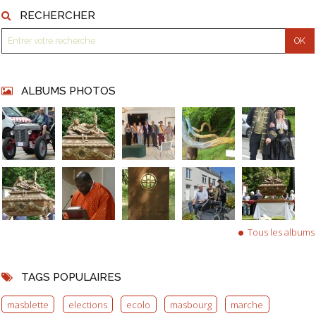
RECHERCHER
ALBUMS PHOTOS
Tous les albums
TAGS POPULAIRES
masblette
elections
ecolo
masbourg
marche