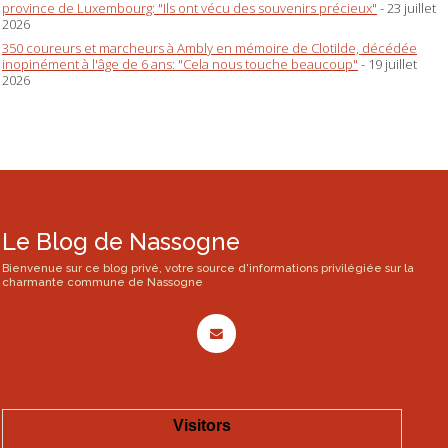
province de Luxembourg: "Ils ont vécu des souvenirs précieux"
- 23 juillet
2026
350 coureurs et marcheurs à Ambly en mémoire de Clotilde, décédée
inopinément à l'âge de 6 ans: "Cela nous touche beaucoup"
- 19 juillet
2026
Le Blog de Nassogne
Bienvenue sur ce blog privé, votre source d'informations privilégiée sur la
charmante commune de Nassogne