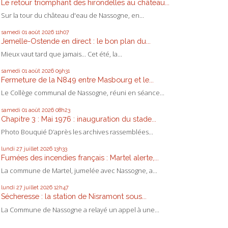
Le retour triomphant des hirondelles au château...
Sur la tour du château d'eau de Nassogne, en...
samedi 01
août 2026
11h07
Jemelle-Ostende en direct : le bon plan du...
Mieux vaut tard que jamais... Cet été, la...
samedi 01
août 2026
09h31
Fermeture de la N849 entre Masbourg et le...
Le Collège communal de Nassogne, réuni en séance...
samedi 01
août 2026
08h23
Chapitre 3 : Mai 1976 : inauguration du stade...
Photo Bouquié D’après les archives rassemblées...
lundi 27
juillet 2026
13h33
Fumées des incendies français : Martel alerte,...
La commune de Martel, jumelée avec Nassogne, a...
lundi 27
juillet 2026
12h47
Sécheresse : la station de Nisramont sous...
La Commune de Nassogne a relayé un appel à une...