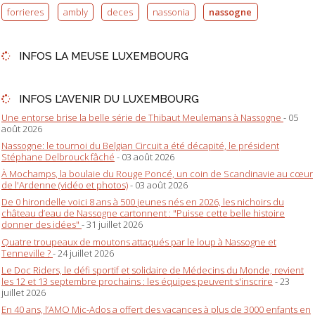
forrieres
ambly
deces
nassonia
nassogne
INFOS LA MEUSE LUXEMBOURG
INFOS L'AVENIR DU LUXEMBOURG
Une entorse brise la belle série de Thibaut Meulemans à Nassogne
- 05
août 2026
Nassogne: le tournoi du Belgian Circuit a été décapité, le président
Stéphane Delbrouck fâché
- 03 août 2026
À Mochamps, la boulaie du Rouge Poncé, un coin de Scandinavie au cœur
de l'Ardenne (vidéo et photos)
- 03 août 2026
De 0 hirondelle voici 8 ans à 500 jeunes nés en 2026, les nichoirs du
château d’eau de Nassogne cartonnent : "Puisse cette belle histoire
donner des idées"
- 31 juillet 2026
Quatre troupeaux de moutons attaqués par le loup à Nassogne et
Tenneville ?
- 24 juillet 2026
Le Doc Riders, le défi sportif et solidaire de Médecins du Monde, revient
les 12 et 13 septembre prochains : les équipes peuvent s'inscrire
- 23
juillet 2026
En 40 ans, l’AMO Mic-Ados a offert des vacances à plus de 3000 enfants en