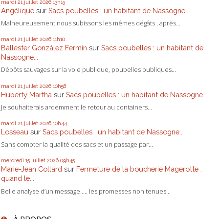
mardi 21
juillet 2026
13h15
Angélique
sur
Sacs poubelles : un habitant de Nassogne...
Malheureusement nous subissons les mêmes dégâts , après...
mardi 21
juillet 2026
11h10
Ballester González Fermín
sur
Sacs poubelles : un habitant de
Nassogne...
Dépôts sauvages sur la voie publique, poubelles publiques...
mardi 21
juillet 2026
10h58
Huberty Martha
sur
Sacs poubelles : un habitant de Nassogne...
Je souhaiterais ardemment le retour au containers...
mardi 21
juillet 2026
10h44
Losseau
sur
Sacs poubelles : un habitant de Nassogne...
Sans compter la qualité des sacs et un passage par...
mercredi 15
juillet 2026
09h45
Marie-Jean Collard
sur
Fermeture de la boucherie Magerotte :
quand le...
Belle analyse d’un message….. les promesses non tenues...