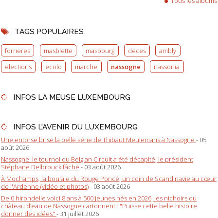
Tous les albums
TAGS POPULAIRES
forrieres
masblette
masbourg
deces
ambly
elections
ecolo
marche
nassogne
nassonia
INFOS LA MEUSE LUXEMBOURG
INFOS L'AVENIR DU LUXEMBOURG
Une entorse brise la belle série de Thibaut Meulemans à Nassogne
- 05
août 2026
Nassogne: le tournoi du Belgian Circuit a été décapité, le président
Stéphane Delbrouck fâché
- 03 août 2026
À Mochamps, la boulaie du Rouge Poncé, un coin de Scandinavie au cœur
de l'Ardenne (vidéo et photos)
- 03 août 2026
De 0 hirondelle voici 8 ans à 500 jeunes nés en 2026, les nichoirs du
château d’eau de Nassogne cartonnent : "Puisse cette belle histoire
donner des idées"
- 31 juillet 2026