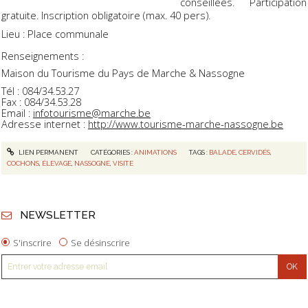
conseillées. Participation
gratuite. Inscription obligatoire (max. 40 pers).
Lieu : Place communale
Renseignements :
Maison du Tourisme du Pays de Marche & Nassogne
Tél : 084/34.53.27
Fax : 084/34.53.28
Email :
infotourisme@marche.be
Adresse internet :
http://www.tourisme-marche-nassogne.be
LIEN PERMANENT
CATÉGORIES :
ANIMATIONS
TAGS :
BALADE
,
CERVIDÉS
,
COCHONS
,
ÉLEVAGE
,
NASSOGNE
,
VISITE
NEWSLETTER
S'inscrire
Se désinscrire