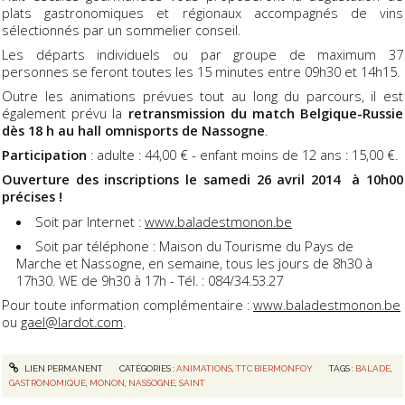
plats gastronomiques et régionaux accompagnés de vins
sélectionnés par un sommelier conseil.
Les départs individuels ou par groupe de maximum 37
personnes se feront toutes les 15 minutes entre 09h30 et 14h15.
Outre les animations prévues tout au long du parcours, il est
également prévu la
retransmission du match Belgique-Russie
dès 18 h au hall omnisports de Nassogne
.
Participation
: adulte : 44,00 € - enfant moins de 12 ans : 15,00 €.
Ouverture des inscriptions le samedi 26 avril 2014 à 10h00
précises !
Soit par Internet :
www.baladestmonon.be
Soit par téléphone :
Maison du Tourisme du Pays de
Marche et Nassogne, e
n semaine, tous les jours de 8h30 à
17h30. WE de 9h30 à 17h -
Tél. : 084/34.53.27
Pour toute information complémentaire :
www.baladestmonon.be
ou
gael@lardot.com
.
LIEN PERMANENT
CATÉGORIES :
ANIMATIONS
,
TTC BIERMONFOY
TAGS :
BALADE
,
GASTRONOMIQUE
,
MONON
,
NASSOGNE
,
SAINT