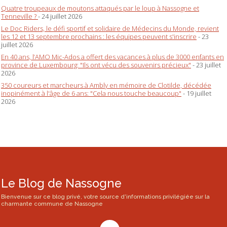
Quatre troupeaux de moutons attaqués par le loup à Nassogne et
Tenneville ?
- 24 juillet 2026
Le Doc Riders, le défi sportif et solidaire de Médecins du Monde, revient
les 12 et 13 septembre prochains : les équipes peuvent s'inscrire
- 23
juillet 2026
En 40 ans, l’AMO Mic-Ados a offert des vacances à plus de 3000 enfants en
province de Luxembourg: "Ils ont vécu des souvenirs précieux"
- 23 juillet
2026
350 coureurs et marcheurs à Ambly en mémoire de Clotilde, décédée
inopinément à l'âge de 6 ans: "Cela nous touche beaucoup"
- 19 juillet
2026
Le Blog de Nassogne
Bienvenue sur ce blog privé, votre source d'informations privilégiée sur la
charmante commune de Nassogne