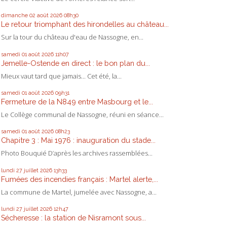
dimanche 02
août 2026
08h30
Le retour triomphant des hirondelles au château...
Sur la tour du château d'eau de Nassogne, en...
samedi 01
août 2026
11h07
Jemelle-Ostende en direct : le bon plan du...
Mieux vaut tard que jamais... Cet été, la...
samedi 01
août 2026
09h31
Fermeture de la N849 entre Masbourg et le...
Le Collège communal de Nassogne, réuni en séance...
samedi 01
août 2026
08h23
Chapitre 3 : Mai 1976 : inauguration du stade...
Photo Bouquié D’après les archives rassemblées...
lundi 27
juillet 2026
13h33
Fumées des incendies français : Martel alerte,...
La commune de Martel, jumelée avec Nassogne, a...
lundi 27
juillet 2026
12h47
Sécheresse : la station de Nisramont sous...