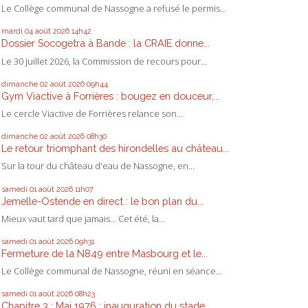
Le Collège communal de Nassogne a refusé le permis...
mardi 04
août 2026
14h42
Dossier Socogetra à Bande : la CRAIE donne...
Le 30 juillet 2026, la Commission de recours pour...
dimanche 02
août 2026
09h44
Gym Viactive à Forrières : bougez en douceur,...
Le cercle Viactive de Forrières relance son...
dimanche 02
août 2026
08h30
Le retour triomphant des hirondelles au château...
Sur la tour du château d'eau de Nassogne, en...
samedi 01
août 2026
11h07
Jemelle-Ostende en direct : le bon plan du...
Mieux vaut tard que jamais... Cet été, la...
samedi 01
août 2026
09h31
Fermeture de la N849 entre Masbourg et le...
Le Collège communal de Nassogne, réuni en séance...
samedi 01
août 2026
08h23
Chapitre 3 : Mai 1976 : inauguration du stade...