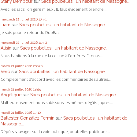
Stany Dembour
sur
Sacs poubelles : un habitant de Nassogne...
Avec les sacs , on gère mieux . IL faut évidement prendre...
mercredi 22
juillet 2026
16h31
Liam
sur
Sacs poubelles : un habitant de Nassogne...
Je suis pour le retour du DuoBac !
mercredi 22
juillet 2026
14h32
Alisin
sur
Sacs poubelles : un habitant de Nassogne...
Nous habitons à la rue de la colline à Forrières, Et nous...
mardi 21
juillet 2026
20h20
Vero
sur
Sacs poubelles : un habitant de Nassogne...
Complètement d'accord avec les commentaires des autres...
mardi 21
juillet 2026
13h15
Angélique
sur
Sacs poubelles : un habitant de Nassogne...
Malheureusement nous subissons les mêmes dégâts , après...
mardi 21
juillet 2026
11h10
Ballester González Fermín
sur
Sacs poubelles : un habitant de
Nassogne...
Dépôts sauvages sur la voie publique, poubelles publiques...