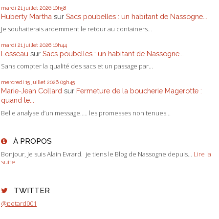
mardi 21
juillet 2026
10h58
Huberty Martha
sur
Sacs poubelles : un habitant de Nassogne...
Je souhaiterais ardemment le retour au containers...
mardi 21
juillet 2026
10h44
Losseau
sur
Sacs poubelles : un habitant de Nassogne...
Sans compter la qualité des sacs et un passage par...
mercredi 15
juillet 2026
09h45
Marie-Jean Collard
sur
Fermeture de la boucherie Magerotte :
quand le...
Belle analyse d’un message….. les promesses non tenues...
À PROPOS
Bonjour, Je suis Alain Evrard. je tiens le Blog de Nassogne depuis...
Lire la
suite
TWITTER
@petard001