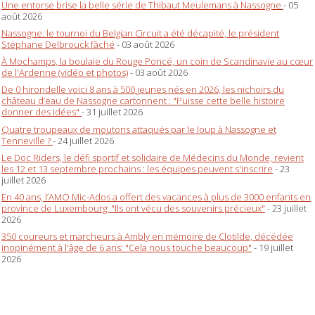
Une entorse brise la belle série de Thibaut Meulemans à Nassogne
- 05
août 2026
Nassogne: le tournoi du Belgian Circuit a été décapité, le président
Stéphane Delbrouck fâché
- 03 août 2026
À Mochamps, la boulaie du Rouge Poncé, un coin de Scandinavie au cœur
de l'Ardenne (vidéo et photos)
- 03 août 2026
De 0 hirondelle voici 8 ans à 500 jeunes nés en 2026, les nichoirs du
château d’eau de Nassogne cartonnent : "Puisse cette belle histoire
donner des idées"
- 31 juillet 2026
Quatre troupeaux de moutons attaqués par le loup à Nassogne et
Tenneville ?
- 24 juillet 2026
Le Doc Riders, le défi sportif et solidaire de Médecins du Monde, revient
les 12 et 13 septembre prochains : les équipes peuvent s'inscrire
- 23
juillet 2026
En 40 ans, l’AMO Mic-Ados a offert des vacances à plus de 3000 enfants en
province de Luxembourg: "Ils ont vécu des souvenirs précieux"
- 23 juillet
2026
350 coureurs et marcheurs à Ambly en mémoire de Clotilde, décédée
inopinément à l'âge de 6 ans: "Cela nous touche beaucoup"
- 19 juillet
2026