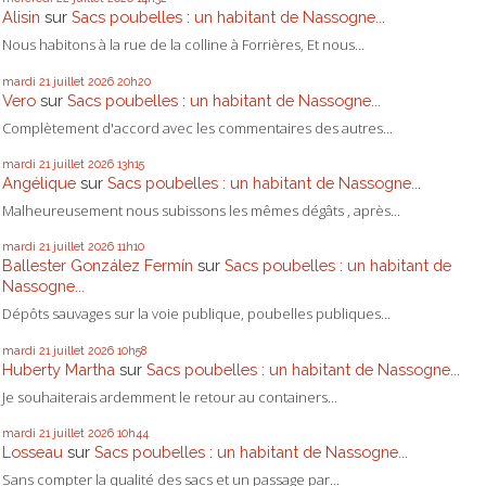
Alisin
sur
Sacs poubelles : un habitant de Nassogne...
Nous habitons à la rue de la colline à Forrières, Et nous...
mardi 21
juillet 2026
20h20
Vero
sur
Sacs poubelles : un habitant de Nassogne...
Complètement d'accord avec les commentaires des autres...
mardi 21
juillet 2026
13h15
Angélique
sur
Sacs poubelles : un habitant de Nassogne...
Malheureusement nous subissons les mêmes dégâts , après...
mardi 21
juillet 2026
11h10
Ballester González Fermín
sur
Sacs poubelles : un habitant de
Nassogne...
Dépôts sauvages sur la voie publique, poubelles publiques...
mardi 21
juillet 2026
10h58
Huberty Martha
sur
Sacs poubelles : un habitant de Nassogne...
Je souhaiterais ardemment le retour au containers...
mardi 21
juillet 2026
10h44
Losseau
sur
Sacs poubelles : un habitant de Nassogne...
Sans compter la qualité des sacs et un passage par...