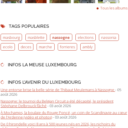
Tous les albums
TAGS POPULAIRES
masbourg
masblette
nassogne
elections
nassonia
ecolo
deces
marche
forrieres
ambly
INFOS LA MEUSE LUXEMBOURG
INFOS L'AVENIR DU LUXEMBOURG
Une entorse brise la belle série de Thibaut Meulemans à Nassogne
- 05
août 2026
Nassogne: le tournoi du Belgian Circuit a été décapité, le président
Stéphane Delbrouck fâché
- 03 août 2026
À Mochamps, la boulaie du Rouge Poncé, un coin de Scandinavie au cœur
de l'Ardenne (vidéo et photos)
- 03 août 2026
De 0 hirondelle voici 8 ans à 500 jeunes nés en 2026, les nichoirs du