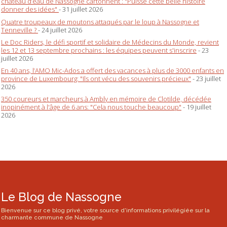
château d’eau de Nassogne cartonnent : "Puisse cette belle histoire
donner des idées"
- 31 juillet 2026
Quatre troupeaux de moutons attaqués par le loup à Nassogne et
Tenneville ?
- 24 juillet 2026
Le Doc Riders, le défi sportif et solidaire de Médecins du Monde, revient
les 12 et 13 septembre prochains : les équipes peuvent s'inscrire
- 23
juillet 2026
En 40 ans, l’AMO Mic-Ados a offert des vacances à plus de 3000 enfants en
province de Luxembourg: "Ils ont vécu des souvenirs précieux"
- 23 juillet
2026
350 coureurs et marcheurs à Ambly en mémoire de Clotilde, décédée
inopinément à l'âge de 6 ans: "Cela nous touche beaucoup"
- 19 juillet
2026
Le Blog de Nassogne
Bienvenue sur ce blog privé, votre source d'informations privilégiée sur la
charmante commune de Nassogne