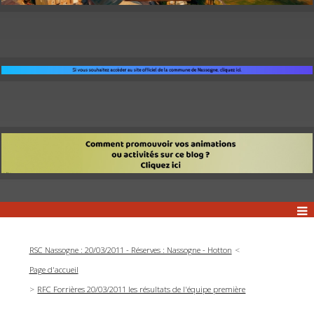
RSC Nassogne : 20/03/2011 - Réserves : Nassogne - Hotton
Page d'accueil
RFC Forrières 20/03/2011 les résultats de l'équipe première