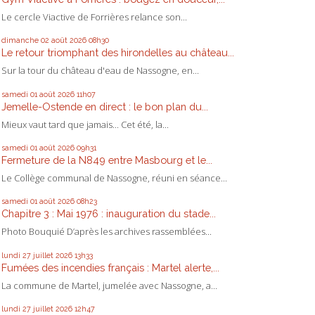
Le cercle Viactive de Forrières relance son...
dimanche 02
août 2026
08h30
Le retour triomphant des hirondelles au château...
Sur la tour du château d'eau de Nassogne, en...
samedi 01
août 2026
11h07
Jemelle-Ostende en direct : le bon plan du...
Mieux vaut tard que jamais... Cet été, la...
samedi 01
août 2026
09h31
Fermeture de la N849 entre Masbourg et le...
Le Collège communal de Nassogne, réuni en séance...
samedi 01
août 2026
08h23
Chapitre 3 : Mai 1976 : inauguration du stade...
Photo Bouquié D’après les archives rassemblées...
lundi 27
juillet 2026
13h33
Fumées des incendies français : Martel alerte,...
La commune de Martel, jumelée avec Nassogne, a...
lundi 27
juillet 2026
12h47