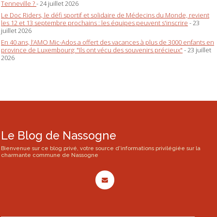
Tenneville ?
- 24 juillet 2026
Le Doc Riders, le défi sportif et solidaire de Médecins du Monde, revient
les 12 et 13 septembre prochains : les équipes peuvent s'inscrire
- 23
juillet 2026
En 40 ans, l’AMO Mic-Ados a offert des vacances à plus de 3000 enfants en
province de Luxembourg: "Ils ont vécu des souvenirs précieux"
- 23 juillet
2026
Le Blog de Nassogne
Bienvenue sur ce blog privé, votre source d'informations privilégiée sur la
charmante commune de Nassogne