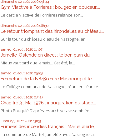
dimanche 02
août 2026
09h44
Gym Viactive à Forrières : bougez en douceur,...
Le cercle Viactive de Forrières relance son...
dimanche 02
août 2026
08h30
Le retour triomphant des hirondelles au château...
Sur la tour du château d'eau de Nassogne, en...
samedi 01
août 2026
11h07
Jemelle-Ostende en direct : le bon plan du...
Mieux vaut tard que jamais... Cet été, la...
samedi 01
août 2026
09h31
Fermeture de la N849 entre Masbourg et le...
Le Collège communal de Nassogne, réuni en séance...
samedi 01
août 2026
08h23
Chapitre 3 : Mai 1976 : inauguration du stade...
Photo Bouquié D’après les archives rassemblées...
lundi 27
juillet 2026
13h33
Fumées des incendies français : Martel alerte,...
La commune de Martel, jumelée avec Nassogne, a...