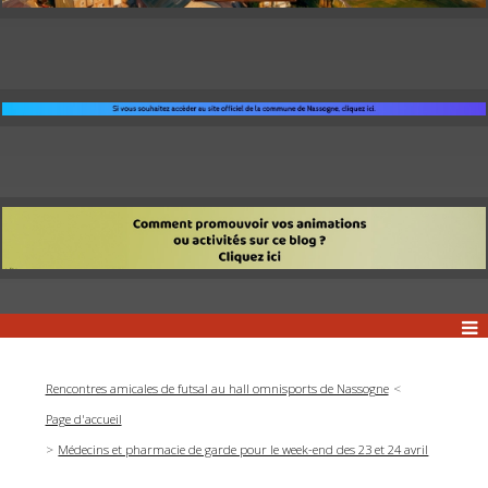
Rencontres amicales de futsal au hall omnisports de Nassogne
Page d'accueil
Médecins et pharmacie de garde pour le week-end des 23 et 24 avril