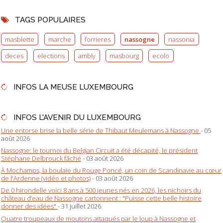
TAGS POPULAIRES
masblette
marche
forrieres
nassogne
nassonia
deces
elections
ambly
masbourg
ecolo
INFOS LA MEUSE LUXEMBOURG
INFOS L'AVENIR DU LUXEMBOURG
Une entorse brise la belle série de Thibaut Meulemans à Nassogne
- 05
août 2026
Nassogne: le tournoi du Belgian Circuit a été décapité, le président
Stéphane Delbrouck fâché
- 03 août 2026
À Mochamps, la boulaie du Rouge Poncé, un coin de Scandinavie au cœur
de l'Ardenne (vidéo et photos)
- 03 août 2026
De 0 hirondelle voici 8 ans à 500 jeunes nés en 2026, les nichoirs du
château d’eau de Nassogne cartonnent : "Puisse cette belle histoire
donner des idées"
- 31 juillet 2026
Quatre troupeaux de moutons attaqués par le loup à Nassogne et