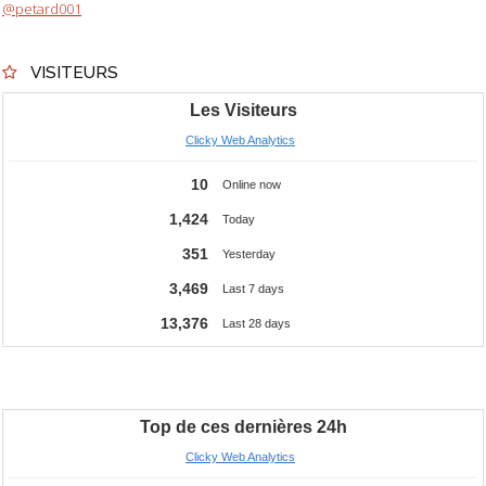
@petard001
VISITEURS