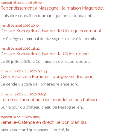
samedi 08
août 2026
08h22
Rebondissement à Nassogne : la maison Magerotte...
L'histoire connaît un tournant que peu attendaient....
mardi 04
août 2026
20h03
Dossier Socogetra à Bande : le Collège communal...
Le Collège communal de Nassogne a refusé le permis...
mardi 04
août 2026
14h42
Dossier Socogetra à Bande : la CRAIE donne...
Le 30 juillet 2026, la Commission de recours pour...
dimanche 02
août 2026
09h44
Gym Viactive à Forrières : bougez en douceur,...
Le cercle Viactive de Forrières relance son...
dimanche 02
août 2026
08h30
Le retour triomphant des hirondelles au château...
Sur la tour du château d'eau de Nassogne, en...
samedi 01
août 2026
11h07
Jemelle-Ostende en direct : le bon plan du...
Mieux vaut tard que jamais... Cet été, la...