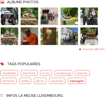
ALBUMS PHOTOS
Tous les albums
TAGS POPULAIRES
masblette
elections
ecolo
masbourg
marche
forrieres
ambly
deces
nassonia
nassogne
INFOS LA MEUSE LUXEMBOURG