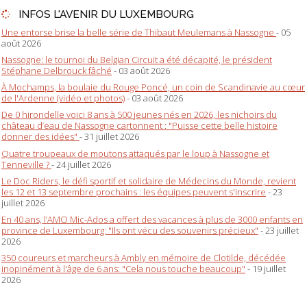
INFOS L'AVENIR DU LUXEMBOURG
Une entorse brise la belle série de Thibaut Meulemans à Nassogne
- 05
août 2026
Nassogne: le tournoi du Belgian Circuit a été décapité, le président
Stéphane Delbrouck fâché
- 03 août 2026
À Mochamps, la boulaie du Rouge Poncé, un coin de Scandinavie au cœur
de l'Ardenne (vidéo et photos)
- 03 août 2026
De 0 hirondelle voici 8 ans à 500 jeunes nés en 2026, les nichoirs du
château d’eau de Nassogne cartonnent : "Puisse cette belle histoire
donner des idées"
- 31 juillet 2026
Quatre troupeaux de moutons attaqués par le loup à Nassogne et
Tenneville ?
- 24 juillet 2026
Le Doc Riders, le défi sportif et solidaire de Médecins du Monde, revient
les 12 et 13 septembre prochains : les équipes peuvent s'inscrire
- 23
juillet 2026
En 40 ans, l’AMO Mic-Ados a offert des vacances à plus de 3000 enfants en
province de Luxembourg: "Ils ont vécu des souvenirs précieux"
- 23 juillet
2026
350 coureurs et marcheurs à Ambly en mémoire de Clotilde, décédée
inopinément à l'âge de 6 ans: "Cela nous touche beaucoup"
- 19 juillet
2026