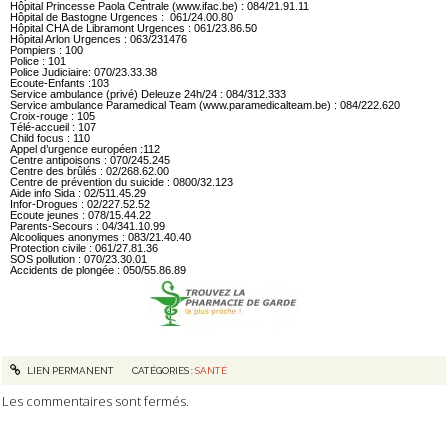
Hôpital Princesse Paola Centrale (www.ifac.be) : 084/21.91.11
Hôpital de Bastogne Urgences : 061/24.00.80
Hôpital CHA de Libramont Urgences : 061/23.86.50
Hôpital Arlon Urgences : 063/231476
Pompiers : 100
Police : 101
Police Judiciaire: 070/23.33.38
Ecoute-Enfants :103
Service ambulance (privé) Deleuze 24h/24 : 084/312.333
Service ambulance Paramedical Team (www.paramedicalteam.be) : 084/222.620
Croix-rouge : 105
Télé-accueil : 107
Child focus : 110
Appel d’urgence européen :112
Centre antipoisons : 070/245.245
Centre des brûlés : 02/268.62.00
Centre de prévention du suicide : 0800/32.123
Aide info Sida : 02/511.45.29
Infor-Drogues : 02/227.52.52
Ecoute jeunes : 078/15.44.22
Parents-Secours : 04/341.10.99
Alcooliques anonymes : 083/21.40.40
Protection civile : 061/27.81.36
SOS pollution : 070/23.30.01
Accidents de plongée : 050/55.86.89
LIEN PERMANENT
CATÉGORIES :
SANTÉ
Les commentaires sont fermés.