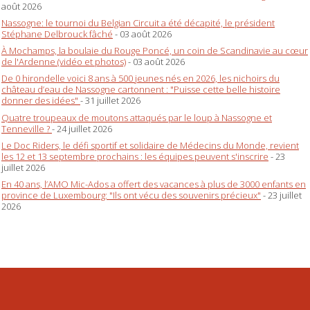
août 2026
Nassogne: le tournoi du Belgian Circuit a été décapité, le président
Stéphane Delbrouck fâché
- 03 août 2026
À Mochamps, la boulaie du Rouge Poncé, un coin de Scandinavie au cœur
de l'Ardenne (vidéo et photos)
- 03 août 2026
De 0 hirondelle voici 8 ans à 500 jeunes nés en 2026, les nichoirs du
château d’eau de Nassogne cartonnent : "Puisse cette belle histoire
donner des idées"
- 31 juillet 2026
Quatre troupeaux de moutons attaqués par le loup à Nassogne et
Tenneville ?
- 24 juillet 2026
Le Doc Riders, le défi sportif et solidaire de Médecins du Monde, revient
les 12 et 13 septembre prochains : les équipes peuvent s'inscrire
- 23
juillet 2026
En 40 ans, l’AMO Mic-Ados a offert des vacances à plus de 3000 enfants en
province de Luxembourg: "Ils ont vécu des souvenirs précieux"
- 23 juillet
2026