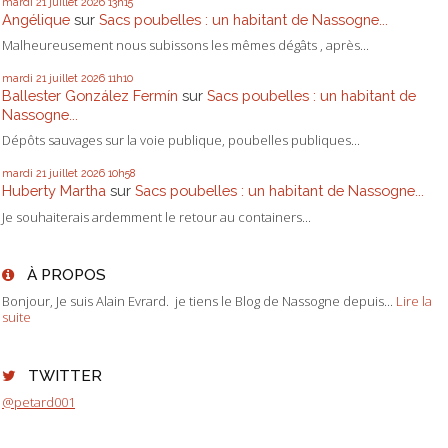
mardi 21
juillet 2026
13h15
Angélique
sur
Sacs poubelles : un habitant de Nassogne...
Malheureusement nous subissons les mêmes dégâts , après...
mardi 21
juillet 2026
11h10
Ballester González Fermín
sur
Sacs poubelles : un habitant de
Nassogne...
Dépôts sauvages sur la voie publique, poubelles publiques...
mardi 21
juillet 2026
10h58
Huberty Martha
sur
Sacs poubelles : un habitant de Nassogne...
Je souhaiterais ardemment le retour au containers...
À PROPOS
Bonjour, Je suis Alain Evrard. je tiens le Blog de Nassogne depuis...
Lire la
suite
TWITTER
@petard001