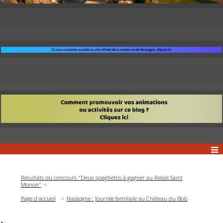
Résultats du concours "Deux spaghettis à gagner au Relais Saint
Monon"
Page d'accueil
Nassogne : Journée familiale au Château du Bois