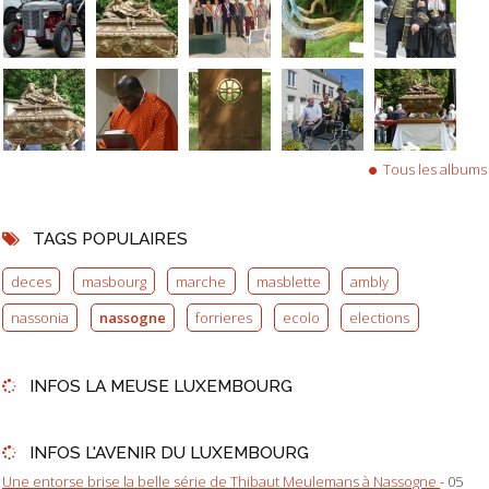
Tous les albums
TAGS POPULAIRES
deces
masbourg
marche
masblette
ambly
nassonia
nassogne
forrieres
ecolo
elections
INFOS LA MEUSE LUXEMBOURG
INFOS L'AVENIR DU LUXEMBOURG
Une entorse brise la belle série de Thibaut Meulemans à Nassogne
- 05