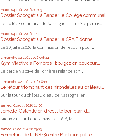
mardi 04
août 2026
20h03
Dossier Socogetra à Bande : le Collège communal...
Le Collège communal de Nassogne a refusé le permis...
mardi 04
août 2026
14h42
Dossier Socogetra à Bande : la CRAIE donne...
Le 30 juillet 2026, la Commission de recours pour...
dimanche 02
août 2026
09h44
Gym Viactive à Forrières : bougez en douceur,...
Le cercle Viactive de Forrières relance son...
dimanche 02
août 2026
08h30
Le retour triomphant des hirondelles au château...
Sur la tour du château d'eau de Nassogne, en...
samedi 01
août 2026
11h07
Jemelle-Ostende en direct : le bon plan du...
Mieux vaut tard que jamais... Cet été, la...
samedi 01
août 2026
09h31
Fermeture de la N849 entre Masbourg et le...