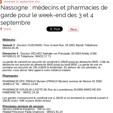
vendredi 02
septembre 2011
Nassogne : médecins et pharmacies de
garde pour le week-end des 3 et 4
septembre
Share
Médecins
:
Samedi 3
: Docteur GUEUNING Yves Grand Rue, 55 6951 Bande Téléphone:
084/34.45.45
Dimanche 4
: Docteur DELHEZ Nathalie rue Principale, 60 6953 Ambly GSM:
0474/89.01.92 Téléphone: 084/22.17.71
La garde du samedi est assurée du vendredi à 19h00 jusqu'au dimanche 8h00. Celle du
dimanche est assurée du dimanche 8h00 jusqu'au lundi 8h00. La garde de soir en
semaine est assurée de 19h à 8h00 le lendemain. En dehors de ces périodes, la
journée, vous devez faire appel à votre médecin traitant.
Pharmacies
:
PHARMACIE EPC PIRAUX Myriam (PIRAUX Myriam) avenue de Ninove 91 5580
JEMELLE Tel. : 084/21.14.84
PHARMACIE GRUSLIN (LHOTE M) Rue du Luxembourg 3A 6900 MARCHE-EN-
FAMENNE Tel. : 084/31.14.26
Les gardes commencent le vendredi soir à 18h30 et se terminent le vendredi suivant à
18h30 (soirs +WE et jours fériés inclus).
Principaux services de secours
:
Service médical d’urgence : 100 ou 112
Hôpital Princesse Paola Urgences : 084/21.91.24