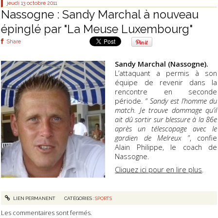
jeudi 13
octobre 2011
Nassogne : Sandy Marchal à nouveau
épinglé par "La Meuse Luxembourg"
Share
Sandy Marchal (Nassogne).
L’attaquant a permis à son
équipe de revenir dans la
rencontre en seconde
période. “
Sandy est l’homme du
match. Je trouve dommage qu’il
ait dû sortir sur blessure à la 86e
après un télescopage avec le
gardien de Melreux
”, confie
Alain Philippe, le coach de
Nassogne.
Cliquez ici pour en lire plus
.
LIEN PERMANENT
CATÉGORIES :
SPORTS
Les commentaires sont fermés.