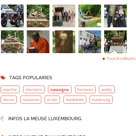
Tous les albums
TAGS POPULAIRES
marche
elections
nassogne
forrieres
ambly
deces
nassonia
ecolo
masblette
masbourg
INFOS LA MEUSE LUXEMBOURG