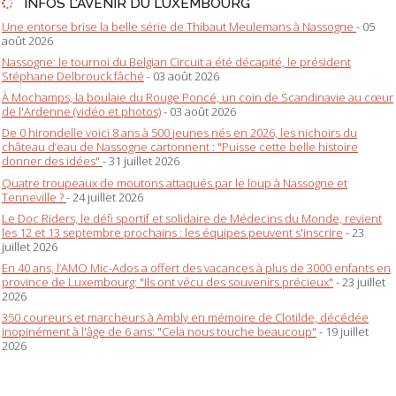
INFOS L'AVENIR DU LUXEMBOURG
Une entorse brise la belle série de Thibaut Meulemans à Nassogne
- 05
août 2026
Nassogne: le tournoi du Belgian Circuit a été décapité, le président
Stéphane Delbrouck fâché
- 03 août 2026
À Mochamps, la boulaie du Rouge Poncé, un coin de Scandinavie au cœur
de l'Ardenne (vidéo et photos)
- 03 août 2026
De 0 hirondelle voici 8 ans à 500 jeunes nés en 2026, les nichoirs du
château d’eau de Nassogne cartonnent : "Puisse cette belle histoire
donner des idées"
- 31 juillet 2026
Quatre troupeaux de moutons attaqués par le loup à Nassogne et
Tenneville ?
- 24 juillet 2026
Le Doc Riders, le défi sportif et solidaire de Médecins du Monde, revient
les 12 et 13 septembre prochains : les équipes peuvent s'inscrire
- 23
juillet 2026
En 40 ans, l’AMO Mic-Ados a offert des vacances à plus de 3000 enfants en
province de Luxembourg: "Ils ont vécu des souvenirs précieux"
- 23 juillet
2026
350 coureurs et marcheurs à Ambly en mémoire de Clotilde, décédée
inopinément à l'âge de 6 ans: "Cela nous touche beaucoup"
- 19 juillet
2026