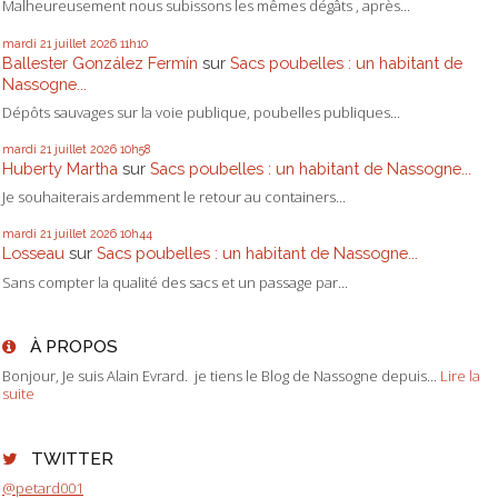
Malheureusement nous subissons les mêmes dégâts , après...
mardi 21
juillet 2026
11h10
Ballester González Fermín
sur
Sacs poubelles : un habitant de
Nassogne...
Dépôts sauvages sur la voie publique, poubelles publiques...
mardi 21
juillet 2026
10h58
Huberty Martha
sur
Sacs poubelles : un habitant de Nassogne...
Je souhaiterais ardemment le retour au containers...
mardi 21
juillet 2026
10h44
Losseau
sur
Sacs poubelles : un habitant de Nassogne...
Sans compter la qualité des sacs et un passage par...
À PROPOS
Bonjour, Je suis Alain Evrard. je tiens le Blog de Nassogne depuis...
Lire la
suite
TWITTER
@petard001