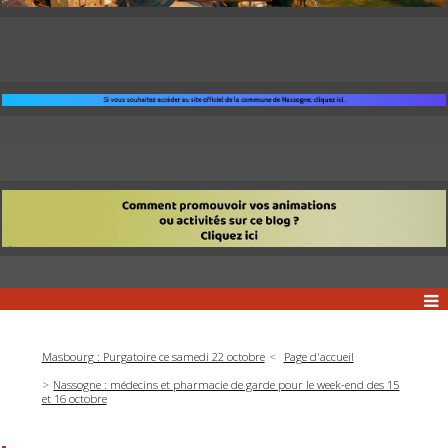
Masbourg : Purgatoire ce samedi 22 octobre
Page d'accueil
Nassogne : médecins et pharmacie de garde pour le week-end des 15
et 16 octobre