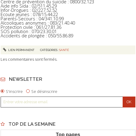
Centre de prévention du suicide : 0800/32.123
Aide info Sida : 02/511.45.29
Infor-Drogues : 02/227.52.52
Ecoute jeunes : 078/15.44.22
Parents-Secours : 04/341.10.99
Alcooliques anonymes : 083/21.40.40
Protection civile : 061/27.81.36
SOS pollution : 070/23.30.01
Accidents de plongée : 050/55.86.89
LIEN PERMANENT
CATÉGORIES :
SANTÉ
Les commentaires sont fermés.
NEWSLETTER
S'inscrire
Se désinscrire
TOP DE LA SEMAINE