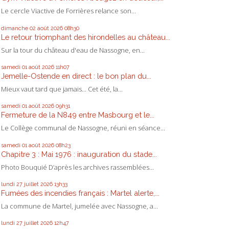
Le cercle Viactive de Forrières relance son...
dimanche 02
août 2026
08h30
Le retour triomphant des hirondelles au château...
Sur la tour du château d'eau de Nassogne, en...
samedi 01
août 2026
11h07
Jemelle-Ostende en direct : le bon plan du...
Mieux vaut tard que jamais... Cet été, la...
samedi 01
août 2026
09h31
Fermeture de la N849 entre Masbourg et le...
Le Collège communal de Nassogne, réuni en séance...
samedi 01
août 2026
08h23
Chapitre 3 : Mai 1976 : inauguration du stade...
Photo Bouquié D’après les archives rassemblées...
lundi 27
juillet 2026
13h33
Fumées des incendies français : Martel alerte,...
La commune de Martel, jumelée avec Nassogne, a...
lundi 27
juillet 2026
12h47