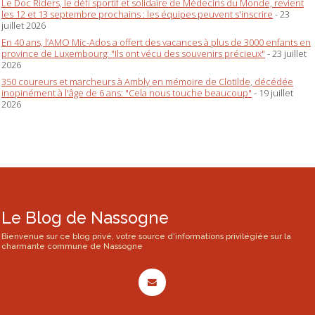
Le Doc Riders, le défi sportif et solidaire de Médecins du Monde, revient
les 12 et 13 septembre prochains : les équipes peuvent s'inscrire
- 23
juillet 2026
En 40 ans, l’AMO Mic-Ados a offert des vacances à plus de 3000 enfants en
province de Luxembourg: "Ils ont vécu des souvenirs précieux"
- 23 juillet
2026
350 coureurs et marcheurs à Ambly en mémoire de Clotilde, décédée
inopinément à l'âge de 6 ans: "Cela nous touche beaucoup"
- 19 juillet
2026
Le Blog de Nassogne
Bienvenue sur ce blog privé, votre source d'informations privilégiée sur la
charmante commune de Nassogne