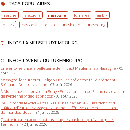
TAGS POPULAIRES
marche
elections
nassogne
forrieres
ambly
deces
nassonia
ecolo
masblette
masbourg
INFOS LA MEUSE LUXEMBOURG
INFOS L'AVENIR DU LUXEMBOURG
Une entorse brise la belle série de Thibaut Meulemans à Nassogne
- 05
août 2026
Nassogne: le tournoi du Belgian Circuit a été décapité, le président
Stéphane Delbrouck fâché
- 03 août 2026
À Mochamps, la boulaie du Rouge Poncé, un coin de Scandinavie au cœur
de l'Ardenne (vidéo et photos)
- 03 août 2026
De 0 hirondelle voici 8 ans à 500 jeunes nés en 2026, les nichoirs du
château d’eau de Nassogne cartonnent : "Puisse cette belle histoire
donner des idées"
- 31 juillet 2026
Quatre troupeaux de moutons attaqués par le loup à Nassogne et
Tenneville ?
- 24 juillet 2026