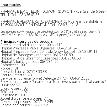
Pharmacies
:
PHARMACIE E.P.C. TELLIN - DUMONT (DUMONT) Rue Grande 6 6927
TELLIN Tel. : 084/36.63.85
PHARMACIE ALEXANDRE (ALEXANDRE A-CL)Rue Jean-de-Bohême
12 6900 MARCHE-EN-FAMENNE Tel. : 084/31.12.48
Les gardes commencent le vendredi soir à 18h30 et se terminent le
vendredi suivant à 18h30 (soirs +WE et jours fériés inclus).
Principaux services de secours
:
Service médical d’urgence : 100 ou 112
Hôpital Princesse Paola Urgences : 084/21.91.24
Hôpital Princesse Paola Centrale (www.ifac.be) : 084/21.91.11
Hôpital de Bastogne Urgences : 061/24.00.80
Hôpital CHA de Libramont Urgences : 061/23.86.50
Hôpital Arlon Urgences : 063/231476
Pompiers : 100
Police : 101
Police Judiciaire: 070/23.33.38
Ecoute-Enfants :103
Service ambulance (privé) Deleuze 24h/24 : 084/312.333
Service ambulance Paramedical Team (www.paramedicalteam.be)
: 084/222.620
Croix-rouge : 105
Télé-accueil : 107
Child focus : 110
Appel d’urgence européen :112
Centre antipoisons : 070/245.245
Centre des brûlés : 02/268.62.00