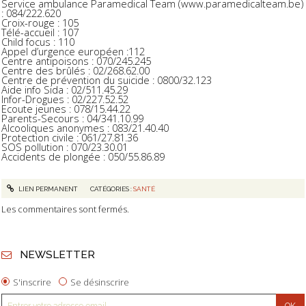
Service ambulance Paramedical Team (www.paramedicalteam.be)
: 084/222.620
Croix-rouge : 105
Télé-accueil : 107
Child focus : 110
Appel d’urgence européen :112
Centre antipoisons : 070/245.245
Centre des brûlés : 02/268.62.00
Centre de prévention du suicide : 0800/32.123
Aide info Sida : 02/511.45.29
Infor-Drogues : 02/227.52.52
Ecoute jeunes : 078/15.44.22
Parents-Secours : 04/341.10.99
Alcooliques anonymes : 083/21.40.40
Protection civile : 061/27.81.36
SOS pollution : 070/23.30.01
Accidents de plongée : 050/55.86.89
LIEN PERMANENT
CATÉGORIES :
SANTÉ
Les commentaires sont fermés.
NEWSLETTER
S'inscrire
Se désinscrire