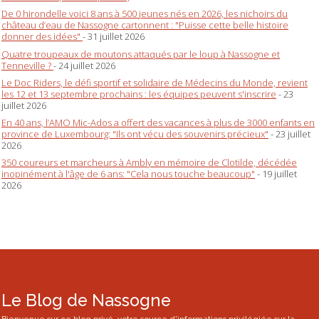
De 0 hirondelle voici 8 ans à 500 jeunes nés en 2026, les nichoirs du
château d’eau de Nassogne cartonnent : "Puisse cette belle histoire
donner des idées"
- 31 juillet 2026
Quatre troupeaux de moutons attaqués par le loup à Nassogne et
Tenneville ?
- 24 juillet 2026
Le Doc Riders, le défi sportif et solidaire de Médecins du Monde, revient
les 12 et 13 septembre prochains : les équipes peuvent s'inscrire
- 23
juillet 2026
En 40 ans, l’AMO Mic-Ados a offert des vacances à plus de 3000 enfants en
province de Luxembourg: "Ils ont vécu des souvenirs précieux"
- 23 juillet
2026
350 coureurs et marcheurs à Ambly en mémoire de Clotilde, décédée
inopinément à l'âge de 6 ans: "Cela nous touche beaucoup"
- 19 juillet
2026
Le Blog de Nassogne