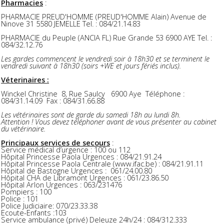
Pharmacies
:
PHARMACIE PREUD'HOMME (PREUD'HOMME Alain) Avenue de
Ninove 31 5580 JEMELLE Tel. : 084/21.14.83
PHARMACIE du Peuple (ANCIA FL) Rue Grande 53 6900 AYE Tel. :
084/32.12.76
Les gardes commencent le vendredi soir à 18h30 et se terminent le
vendredi suivant à 18h30 (soirs +WE et jours fériés inclus).
Véterinaires :
Winckel Christine 8, Rue Saulcy 6900 Aye Téléphone :
084/31.14.09 Fax : 084/31.66.88
Les vétérinaires sont de garde du samedi 18h au lundi 8h.
Attention ! Vous devez téléphoner avant de vous présenter au cabinet
du vétérinaire.
Principaux services de secours
:
Service médical d’urgence : 100 ou 112
Hôpital Princesse Paola Urgences : 084/21.91.24
Hôpital Princesse Paola Centrale (www.ifac.be) : 084/21.91.11
Hôpital de Bastogne Urgences : 061/24.00.80
Hôpital CHA de Libramont Urgences : 061/23.86.50
Hôpital Arlon Urgences : 063/231476
Pompiers : 100
Police : 101
Police Judiciaire: 070/23.33.38
Ecoute-Enfants :103
Service ambulance (privé) Deleuze 24h/24 : 084/312.333