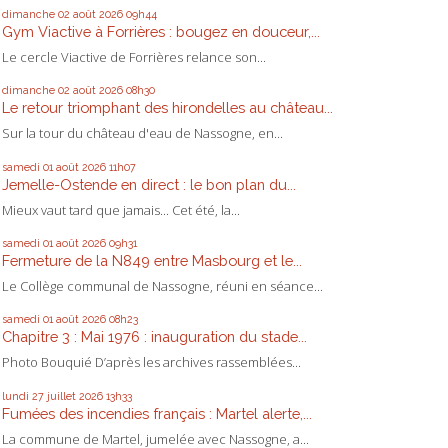
dimanche 02
août 2026
09h44
Gym Viactive à Forrières : bougez en douceur,...
Le cercle Viactive de Forrières relance son...
dimanche 02
août 2026
08h30
Le retour triomphant des hirondelles au château...
Sur la tour du château d'eau de Nassogne, en...
samedi 01
août 2026
11h07
Jemelle-Ostende en direct : le bon plan du...
Mieux vaut tard que jamais... Cet été, la...
samedi 01
août 2026
09h31
Fermeture de la N849 entre Masbourg et le...
Le Collège communal de Nassogne, réuni en séance...
samedi 01
août 2026
08h23
Chapitre 3 : Mai 1976 : inauguration du stade...
Photo Bouquié D’après les archives rassemblées...
lundi 27
juillet 2026
13h33
Fumées des incendies français : Martel alerte,...
La commune de Martel, jumelée avec Nassogne, a...