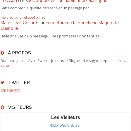
Losseau
sur
Sacs poubelles : un habitant de Nassogne...
Sans compter la qualité des sacs et un passage par...
mercredi 15
juillet 2026
09h45
Marie-Jean Collard
sur
Fermeture de la boucherie Magerotte :
quand le...
Belle analyse d’un message….. les promesses non tenues...
À PROPOS
Bonjour, Je suis Alain Evrard. je tiens le Blog de Nassogne depuis...
Lire la
suite
TWITTER
@petard001
VISITEURS