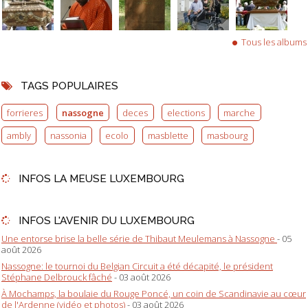
Tous les albums
TAGS POPULAIRES
forrieres
nassogne
deces
elections
marche
ambly
nassonia
ecolo
masblette
masbourg
INFOS LA MEUSE LUXEMBOURG
INFOS L'AVENIR DU LUXEMBOURG
Une entorse brise la belle série de Thibaut Meulemans à Nassogne
- 05
août 2026
Nassogne: le tournoi du Belgian Circuit a été décapité, le président
Stéphane Delbrouck fâché
- 03 août 2026
À Mochamps, la boulaie du Rouge Poncé, un coin de Scandinavie au cœur
de l'Ardenne (vidéo et photos)
- 03 août 2026