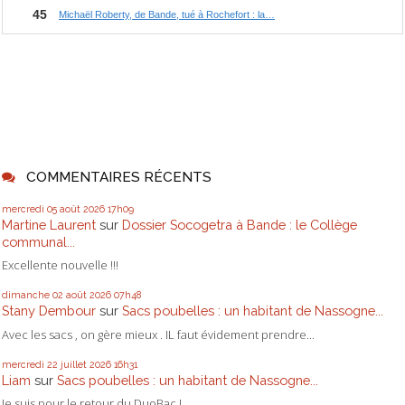
COMMENTAIRES RÉCENTS
mercredi 05
août 2026
17h09
Martine Laurent
sur
Dossier Socogetra à Bande : le Collège
communal...
Excellente nouvelle !!!
dimanche 02
août 2026
07h48
Stany Dembour
sur
Sacs poubelles : un habitant de Nassogne...
Avec les sacs , on gère mieux . IL faut évidement prendre...
mercredi 22
juillet 2026
16h31
Liam
sur
Sacs poubelles : un habitant de Nassogne...
Je suis pour le retour du DuoBac !