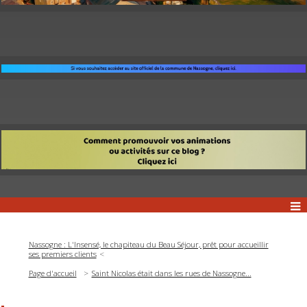
Nassogne : L'Insensé, le chapiteau du Beau Séjour, prêt pour accueillir
ses premiers clients
Page d'accueil
Saint Nicolas était dans les rues de Nassogne...