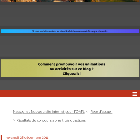
Nassogne : Nouveau site internet pour l'OAFL
Page d'accueil
Résultats du concours après trois questions.
mercredi 28
décembre 2011