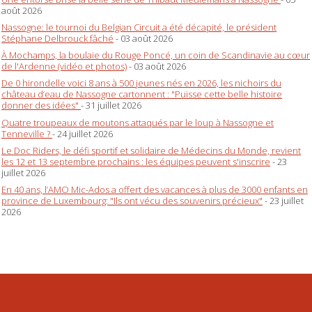
août 2026
Nassogne: le tournoi du Belgian Circuit a été décapité, le président
Stéphane Delbrouck fâché
- 03 août 2026
À Mochamps, la boulaie du Rouge Poncé, un coin de Scandinavie au cœur
de l'Ardenne (vidéo et photos)
- 03 août 2026
De 0 hirondelle voici 8 ans à 500 jeunes nés en 2026, les nichoirs du
château d’eau de Nassogne cartonnent : "Puisse cette belle histoire
donner des idées"
- 31 juillet 2026
Quatre troupeaux de moutons attaqués par le loup à Nassogne et
Tenneville ?
- 24 juillet 2026
Le Doc Riders, le défi sportif et solidaire de Médecins du Monde, revient
les 12 et 13 septembre prochains : les équipes peuvent s'inscrire
- 23
juillet 2026
En 40 ans, l’AMO Mic-Ados a offert des vacances à plus de 3000 enfants en
province de Luxembourg: "Ils ont vécu des souvenirs précieux"
- 23 juillet
2026