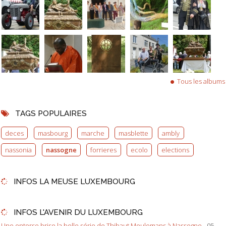
Tous les albums
TAGS POPULAIRES
deces
masbourg
marche
masblette
ambly
nassonia
nassogne
forrieres
ecolo
elections
INFOS LA MEUSE LUXEMBOURG
INFOS L'AVENIR DU LUXEMBOURG
Une entorse brise la belle série de Thibaut Meulemans à Nassogne
- 05