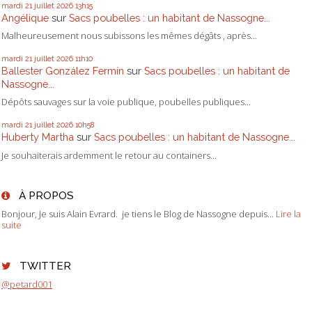
mardi 21
juillet 2026
13h15
Angélique
sur
Sacs poubelles : un habitant de Nassogne...
Malheureusement nous subissons les mêmes dégâts , après...
mardi 21
juillet 2026
11h10
Ballester González Fermín
sur
Sacs poubelles : un habitant de
Nassogne...
Dépôts sauvages sur la voie publique, poubelles publiques...
mardi 21
juillet 2026
10h58
Huberty Martha
sur
Sacs poubelles : un habitant de Nassogne...
Je souhaiterais ardemment le retour au containers...
À PROPOS
Bonjour, Je suis Alain Evrard. je tiens le Blog de Nassogne depuis...
Lire la
suite
TWITTER
@petard001