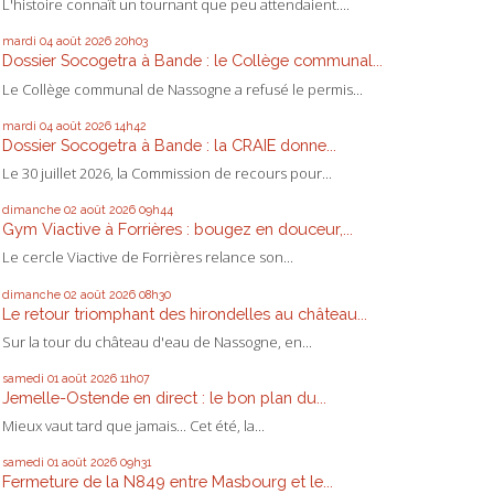
L'histoire connaît un tournant que peu attendaient....
mardi 04
août 2026
20h03
Dossier Socogetra à Bande : le Collège communal...
Le Collège communal de Nassogne a refusé le permis...
mardi 04
août 2026
14h42
Dossier Socogetra à Bande : la CRAIE donne...
Le 30 juillet 2026, la Commission de recours pour...
dimanche 02
août 2026
09h44
Gym Viactive à Forrières : bougez en douceur,...
Le cercle Viactive de Forrières relance son...
dimanche 02
août 2026
08h30
Le retour triomphant des hirondelles au château...
Sur la tour du château d'eau de Nassogne, en...
samedi 01
août 2026
11h07
Jemelle-Ostende en direct : le bon plan du...
Mieux vaut tard que jamais... Cet été, la...
samedi 01
août 2026
09h31
Fermeture de la N849 entre Masbourg et le...