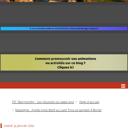
TTC Biermonfoy : Les résultats du week-end
Page d'accueil
Nassogne : Après-midi festif au Laid Trou ce samedi 4 février
mardi 31
janvier 2012