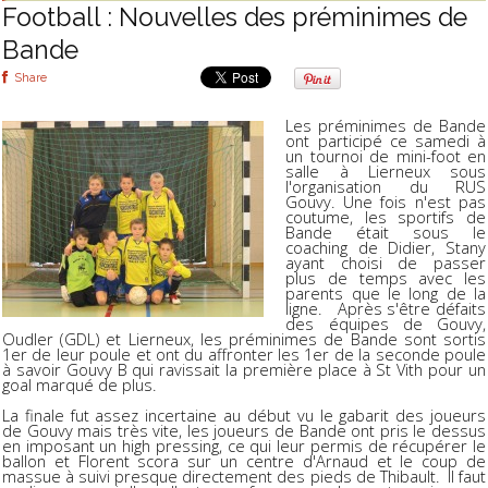
Football : Nouvelles des préminimes de
Bande
Share
Les préminimes de Bande
ont participé ce samedi à
un tournoi de mini-foot en
salle à Lierneux sous
l'organisation du RUS
Gouvy. Une fois n'est pas
coutume, les sportifs de
Bande était sous le
coaching de Didier, Stany
ayant choisi de passer
plus de temps avec les
parents que le long de la
ligne. Après s'être défaits
des équipes de Gouvy,
Oudler (GDL) et Lierneux, les préminimes de Bande sont sortis
1er de leur poule et ont du affronter les 1er de la seconde poule
à savoir Gouvy B qui ravissait la première place à St Vith pour un
goal marqué de plus.
La finale fut assez incertaine au début vu le gabarit des joueurs
de Gouvy mais très vite, les joueurs de Bande ont pris le dessus
en imposant un high pressing, ce qui leur permis de récupérer le
ballon et Florent scora sur un centre d'Arnaud et le coup de
massue à suivi presque directement des pieds de Thibault. Il faut