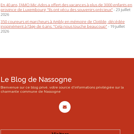
En 40 ans, l’AMO Mic-Ados a offert des vacances à plus de 3000 enfants en
province de Luxembourg: "Ils ont vécu des souvenirs précieux"
- 23 juillet
2026
350 coureurs et marcheurs à Ambly en mémoire de Clotilde, décédée
inopinément à l'âge de 6 ans: "Cela nous touche beaucoup"
- 19 juillet
2026
Le Blog de Nassogne
Bienvenue sur ce blog privé, votre source d'informations privilégiée sur la
charmante commune de Nassogne