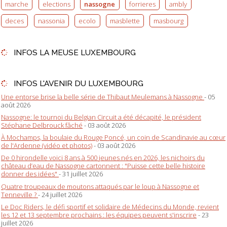
marche
elections
nassogne
forrieres
ambly
deces
nassonia
ecolo
masblette
masbourg
INFOS LA MEUSE LUXEMBOURG
INFOS L'AVENIR DU LUXEMBOURG
Une entorse brise la belle série de Thibaut Meulemans à Nassogne
- 05
août 2026
Nassogne: le tournoi du Belgian Circuit a été décapité, le président
Stéphane Delbrouck fâché
- 03 août 2026
À Mochamps, la boulaie du Rouge Poncé, un coin de Scandinavie au cœur
de l'Ardenne (vidéo et photos)
- 03 août 2026
De 0 hirondelle voici 8 ans à 500 jeunes nés en 2026, les nichoirs du
château d’eau de Nassogne cartonnent : "Puisse cette belle histoire
donner des idées"
- 31 juillet 2026
Quatre troupeaux de moutons attaqués par le loup à Nassogne et
Tenneville ?
- 24 juillet 2026
Le Doc Riders, le défi sportif et solidaire de Médecins du Monde, revient
les 12 et 13 septembre prochains : les équipes peuvent s'inscrire
- 23
juillet 2026