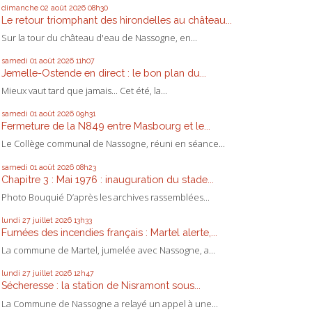
dimanche 02
août 2026
08h30
Le retour triomphant des hirondelles au château...
Sur la tour du château d'eau de Nassogne, en...
samedi 01
août 2026
11h07
Jemelle-Ostende en direct : le bon plan du...
Mieux vaut tard que jamais... Cet été, la...
samedi 01
août 2026
09h31
Fermeture de la N849 entre Masbourg et le...
Le Collège communal de Nassogne, réuni en séance...
samedi 01
août 2026
08h23
Chapitre 3 : Mai 1976 : inauguration du stade...
Photo Bouquié D’après les archives rassemblées...
lundi 27
juillet 2026
13h33
Fumées des incendies français : Martel alerte,...
La commune de Martel, jumelée avec Nassogne, a...
lundi 27
juillet 2026
12h47
Sécheresse : la station de Nisramont sous...
La Commune de Nassogne a relayé un appel à une...