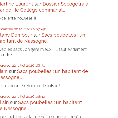
artine Laurent
sur
Dossier Socogetra à
ande : le Collège communal...
xcellente nouvelle !!!
imanche 02
août 2026
07h48
tany Dembour
sur
Sacs poubelles : un
abitant de Nassogne...
vec les sacs , on gère mieux . IL faut évidement
rendre...
ercredi 22
juillet 2026
16h31
iam
sur
Sacs poubelles : un habitant de
assogne...
e suis pour le retour du DuoBac !
ercredi 22
juillet 2026
14h32
lisin
sur
Sacs poubelles : un habitant
e Nassogne...
ous habitons à la rue de la colline à Forrières,