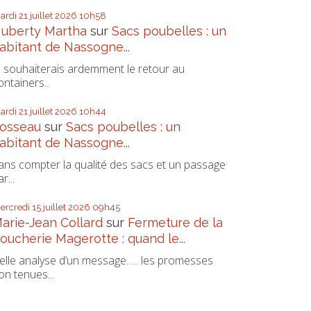
ardi 21
juillet 2026
10h58
uberty Martha
sur
Sacs poubelles : un
abitant de Nassogne...
e souhaiterais ardemment le retour au
ontainers...
ardi 21
juillet 2026
10h44
osseau
sur
Sacs poubelles : un
abitant de Nassogne...
ans compter la qualité des sacs et un passage
r...
ercredi 15
juillet 2026
09h45
arie-Jean Collard
sur
Fermeture de la
oucherie Magerotte : quand le...
elle analyse d’un message….. les promesses
on tenues...