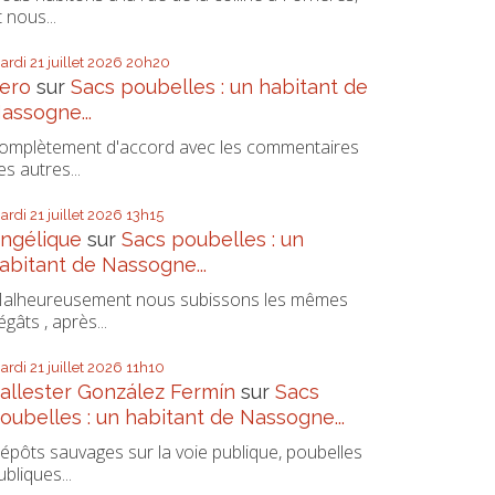
t nous...
ardi 21
juillet 2026
20h20
ero
sur
Sacs poubelles : un habitant de
assogne...
omplètement d'accord avec les commentaires
es autres...
ardi 21
juillet 2026
13h15
ngélique
sur
Sacs poubelles : un
abitant de Nassogne...
alheureusement nous subissons les mêmes
égâts , après...
ardi 21
juillet 2026
11h10
allester González Fermín
sur
Sacs
oubelles : un habitant de Nassogne...
épôts sauvages sur la voie publique, poubelles
ubliques...