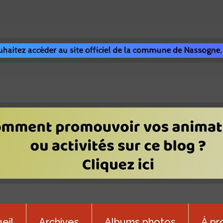
eil
Archives
Albums photos
À pr