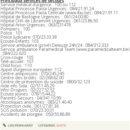
Principaux services de secours
:
Service médical d’urgence : 100 ou 112
Hôpital Princesse Paola Urgences : 084/21.91.24
Hôpital Princesse Paola Centrale (www.ifac.be) : 084/21.91.11
Hôpital de Bastogne Urgences : 061/24.00.80
Hôpital CHA de Libramont Urgences : 061/23.86.50
Hôpital Arlon Urgences : 063/231476
Pompiers : 100
Police : 101
Police Judiciaire: 070/23.33.38
Ecoute-Enfants :103
Service ambulance (privé) Deleuze 24h/24 : 084/312.333
Service ambulance Paramedical Team (www.paramedicalteam.be)
: 084/222.620
Croix-rouge : 105
Télé-accueil : 107
Child focus : 110
Appel d’urgence européen :112
Centre antipoisons : 070/245.245
Centre des brûlés : 02/268.62.00
Centre de prévention du suicide : 0800/32.123
Aide info Sida : 02/511.45.29
Infor-Drogues : 02/227.52.52
Ecoute jeunes : 078/15.44.22
Parents-Secours : 04/341.10.99
Alcooliques anonymes : 083/21.40.40
Protection civile : 061/27.81.36
SOS pollution : 070/23.30.01
Accidents de plongée : 050/55.86.89
LIEN PERMANENT
CATÉGORIES :
SANTÉ