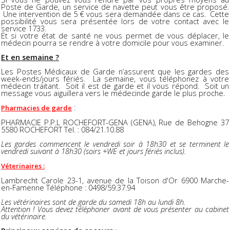
Poste de Garde, un service de navette peut vous être proposé.
Une intervention de 5 € vous sera demandée dans ce cas. Cette
possibilité vous sera présentée lors de votre contact avec le
service 1733.
Et si votre état de santé ne vous permet de vous déplacer, le
médecin pourra se rendre à votre domicile pour vous examiner.
Et en semaine ?
Les Postes Médicaux de Garde n’assurent que les gardes des
week-ends/jours fériés. La semaine, vous téléphonez à votre
médecin traitant. Soit il est de garde et il vous répond. Soit un
message vous aiguillera vers le médecinde garde le plus proche.
:
Pharmacies de garde
PHARMACIE P.P.L ROCHEFORT-GENA (GENA), Rue de Behogne 37
5580 ROCHEFORT Tel. : 084/21.10.88
Les gardes commencent le vendredi soir à 18h30 et se terminent le
vendredi suivant à 18h30 (soirs +WE et jours fériés inclus).
Véterinaires :
Lambrecht Carole 23-1, avenue de la Toison d'Or 6900 Marche-
en-Famenne Téléphone : 0498/59.37.94
Les vétérinaires sont de garde du samedi 18h au lundi 8h.
Attention ! Vous devez téléphoner avant de vous présenter au cabinet
du vétérinaire.