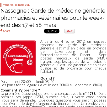
vendredi 16
mars 2012
Nassogne : Garde de médecine générale,
pharmacies et vétérinaires pour le week-
end des 17 et 18 mars
Share
A partir du 4 février 2012, un nouveau
système de garde de médecine
générale est mis en place en province
de Luxembourg et dans
l'arrondissement de Dinant. Sept
postes médicaux de garde (PMG)
traitent tous les appels de la médecine
générale. C'est une garantie de soins de
qualité et de proximité pour chaque
habitant.
Quand ?
Du vendredi 20h00 au lundi 08h00
Les jours fériés légaux (la veille dès 20h00 au lendemain 8h00)
Comment s’y prendre ?
La première étape est de prendre contact avec le n°
1733.
Dans
certains cas (appel GSM, numéro privé,…), votre code postal
vous sera demandé. Quelques questions vous seront posées
pour évaluer le degré d’urgence de l’intervention. Un rendez-vous
vous sera ensuite donné au poste de garde dont votre localité