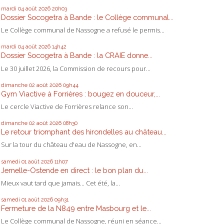
mardi 04
août 2026
20h03
Dossier Socogetra à Bande : le Collège communal...
Le Collège communal de Nassogne a refusé le permis...
mardi 04
août 2026
14h42
Dossier Socogetra à Bande : la CRAIE donne...
Le 30 juillet 2026, la Commission de recours pour...
dimanche 02
août 2026
09h44
Gym Viactive à Forrières : bougez en douceur,...
Le cercle Viactive de Forrières relance son...
dimanche 02
août 2026
08h30
Le retour triomphant des hirondelles au château...
Sur la tour du château d'eau de Nassogne, en...
samedi 01
août 2026
11h07
Jemelle-Ostende en direct : le bon plan du...
Mieux vaut tard que jamais... Cet été, la...
samedi 01
août 2026
09h31
Fermeture de la N849 entre Masbourg et le...
Le Collège communal de Nassogne, réuni en séance...