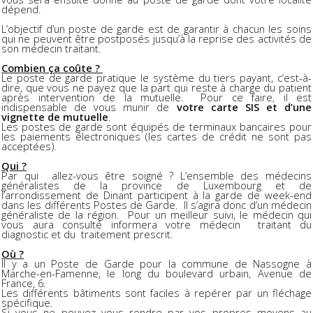
dépend.
L’objectif d’un poste de garde est de garantir à chacun les soins
qui ne peuvent être postposés jusqu’à la reprise des activités de
son médecin traitant.
Combien ça coûte ?
Le poste de garde pratique le système du tiers payant, c’est-à-
dire, que vous ne payez que la part qui reste à charge du patient
après intervention de la mutuelle. Pour ce faire, il est
indispensable de vous munir de
votre carte SIS et d’une
vignette de mutuelle
.
Les postes de garde sont équipés de terminaux bancaires pour
les paiements électroniques (les cartes de crédit ne sont pas
acceptées).
Qui ?
Par qui allez-vous être soigné ? L’ensemble des médecins
généralistes de la province de Luxembourg et de
l’arrondissement de Dinant participent à la garde de week-end
dans les différents Postes de Garde. Il s’agira donc d’un médecin
généraliste de la région. Pour un meilleur suivi, le médecin qui
vous aura consulté informera votre médecin traitant du
diagnostic et du traitement prescrit.
Où ?
Il y a un Poste de Garde pour la commune de Nassogne à
Marche-en-Famenne, le long du boulevard urbain, Avenue de
France, 6.
Les différents bâtiments sont faciles à repérer par un fléchage
spécifique.
Si vous ne pouvez vous rendre par vos propres moyens au