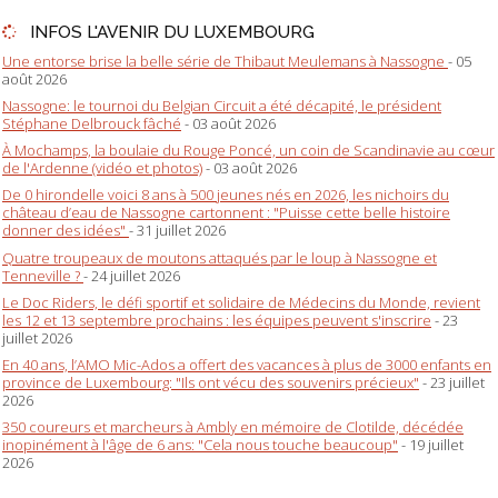
INFOS L'AVENIR DU LUXEMBOURG
Une entorse brise la belle série de Thibaut Meulemans à Nassogne
- 05
août 2026
Nassogne: le tournoi du Belgian Circuit a été décapité, le président
Stéphane Delbrouck fâché
- 03 août 2026
À Mochamps, la boulaie du Rouge Poncé, un coin de Scandinavie au cœur
de l'Ardenne (vidéo et photos)
- 03 août 2026
De 0 hirondelle voici 8 ans à 500 jeunes nés en 2026, les nichoirs du
château d’eau de Nassogne cartonnent : "Puisse cette belle histoire
donner des idées"
- 31 juillet 2026
Quatre troupeaux de moutons attaqués par le loup à Nassogne et
Tenneville ?
- 24 juillet 2026
Le Doc Riders, le défi sportif et solidaire de Médecins du Monde, revient
les 12 et 13 septembre prochains : les équipes peuvent s'inscrire
- 23
juillet 2026
En 40 ans, l’AMO Mic-Ados a offert des vacances à plus de 3000 enfants en
province de Luxembourg: "Ils ont vécu des souvenirs précieux"
- 23 juillet
2026
350 coureurs et marcheurs à Ambly en mémoire de Clotilde, décédée
inopinément à l'âge de 6 ans: "Cela nous touche beaucoup"
- 19 juillet
2026