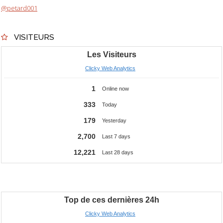
@petard001
VISITEURS