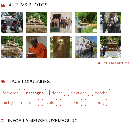
ALBUMS PHOTOS
Tous les albums
TAGS POPULAIRES
forrieres
nassogne
deces
elections
marche
ambly
nassonia
ecolo
masblette
masbourg
INFOS LA MEUSE LUXEMBOURG