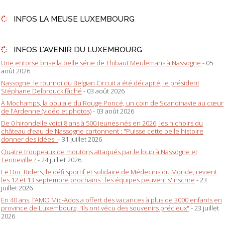
INFOS LA MEUSE LUXEMBOURG
INFOS L'AVENIR DU LUXEMBOURG
Une entorse brise la belle série de Thibaut Meulemans à Nassogne
- 05
août 2026
Nassogne: le tournoi du Belgian Circuit a été décapité, le président
Stéphane Delbrouck fâché
- 03 août 2026
À Mochamps, la boulaie du Rouge Poncé, un coin de Scandinavie au cœur
de l'Ardenne (vidéo et photos)
- 03 août 2026
De 0 hirondelle voici 8 ans à 500 jeunes nés en 2026, les nichoirs du
château d’eau de Nassogne cartonnent : "Puisse cette belle histoire
donner des idées"
- 31 juillet 2026
Quatre troupeaux de moutons attaqués par le loup à Nassogne et
Tenneville ?
- 24 juillet 2026
Le Doc Riders, le défi sportif et solidaire de Médecins du Monde, revient
les 12 et 13 septembre prochains : les équipes peuvent s'inscrire
- 23
juillet 2026
En 40 ans, l’AMO Mic-Ados a offert des vacances à plus de 3000 enfants en
province de Luxembourg: "Ils ont vécu des souvenirs précieux"
- 23 juillet
2026