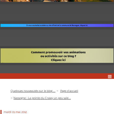
Quelques nouveautés sur le blog....
Page d'accueil
Nassogne : La pointe du Crawy un peu sale...
mardi 01
mai 2012