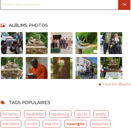
ALBUMS PHOTOS
Tous les albums
TAGS POPULAIRES
forrieres
masblette
masbourg
deces
ambly
elections
ecolo
marche
nassogne
nassonia