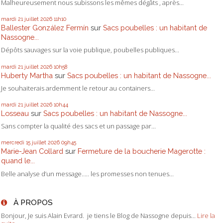
Malheureusement nous subissons les mêmes dégâts , après...
mardi 21
juillet 2026
11h10
Ballester González Fermín
sur
Sacs poubelles : un habitant de
Nassogne...
Dépôts sauvages sur la voie publique, poubelles publiques...
mardi 21
juillet 2026
10h58
Huberty Martha
sur
Sacs poubelles : un habitant de Nassogne...
Je souhaiterais ardemment le retour au containers...
mardi 21
juillet 2026
10h44
Losseau
sur
Sacs poubelles : un habitant de Nassogne...
Sans compter la qualité des sacs et un passage par...
mercredi 15
juillet 2026
09h45
Marie-Jean Collard
sur
Fermeture de la boucherie Magerotte :
quand le...
Belle analyse d’un message….. les promesses non tenues...
À PROPOS
Bonjour, Je suis Alain Evrard. je tiens le Blog de Nassogne depuis...
Lire la