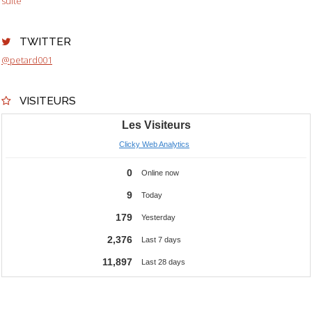
suite
TWITTER
@petard001
VISITEURS