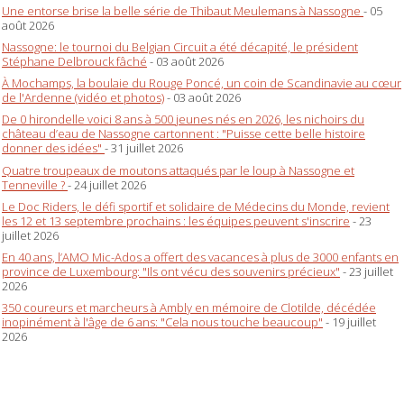
Une entorse brise la belle série de Thibaut Meulemans à Nassogne
- 05
août 2026
Nassogne: le tournoi du Belgian Circuit a été décapité, le président
Stéphane Delbrouck fâché
- 03 août 2026
À Mochamps, la boulaie du Rouge Poncé, un coin de Scandinavie au cœur
de l'Ardenne (vidéo et photos)
- 03 août 2026
De 0 hirondelle voici 8 ans à 500 jeunes nés en 2026, les nichoirs du
château d’eau de Nassogne cartonnent : "Puisse cette belle histoire
donner des idées"
- 31 juillet 2026
Quatre troupeaux de moutons attaqués par le loup à Nassogne et
Tenneville ?
- 24 juillet 2026
Le Doc Riders, le défi sportif et solidaire de Médecins du Monde, revient
les 12 et 13 septembre prochains : les équipes peuvent s'inscrire
- 23
juillet 2026
En 40 ans, l’AMO Mic-Ados a offert des vacances à plus de 3000 enfants en
province de Luxembourg: "Ils ont vécu des souvenirs précieux"
- 23 juillet
2026
350 coureurs et marcheurs à Ambly en mémoire de Clotilde, décédée
inopinément à l'âge de 6 ans: "Cela nous touche beaucoup"
- 19 juillet
2026