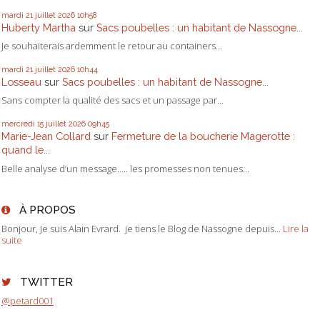
mardi 21
juillet 2026
10h58
Huberty Martha
sur
Sacs poubelles : un habitant de Nassogne...
Je souhaiterais ardemment le retour au containers...
mardi 21
juillet 2026
10h44
Losseau
sur
Sacs poubelles : un habitant de Nassogne...
Sans compter la qualité des sacs et un passage par...
mercredi 15
juillet 2026
09h45
Marie-Jean Collard
sur
Fermeture de la boucherie Magerotte :
quand le...
Belle analyse d’un message….. les promesses non tenues...
À PROPOS
Bonjour, Je suis Alain Evrard. je tiens le Blog de Nassogne depuis...
Lire la
suite
TWITTER
@petard001