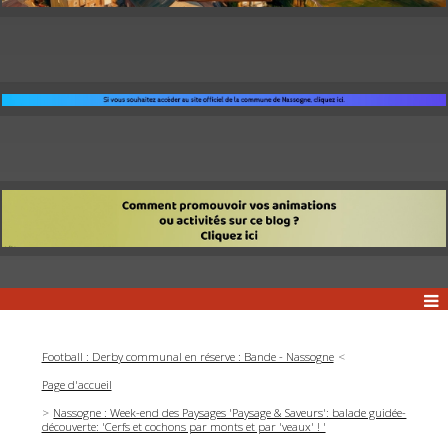
Football : Derby communal en réserve : Bande - Nassogne
Page d'accueil
Nassogne : Week-end des Paysages 'Paysage & Saveurs': balade guidée-
découverte: 'Cerfs et cochons par monts et par 'veaux' ! '