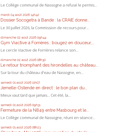
Le Collège communal de Nassogne a refusé le permis...
mardi 04
août 2026
14h42
Dossier Socogetra à Bande : la CRAIE donne...
Le 30 juillet 2026, la Commission de recours pour...
dimanche 02
août 2026
09h44
Gym Viactive à Forrières : bougez en douceur,...
Le cercle Viactive de Forrières relance son...
dimanche 02
août 2026
08h30
Le retour triomphant des hirondelles au château...
Sur la tour du château d'eau de Nassogne, en...
samedi 01
août 2026
11h07
Jemelle-Ostende en direct : le bon plan du...
Mieux vaut tard que jamais... Cet été, la...
samedi 01
août 2026
09h31
Fermeture de la N849 entre Masbourg et le...
Le Collège communal de Nassogne, réuni en séance...
samedi 01
août 2026
08h23