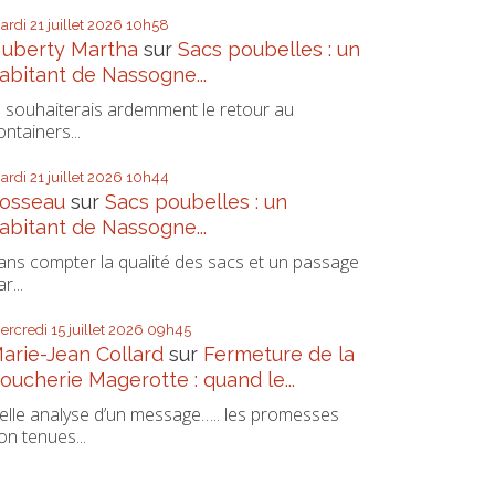
ardi 21
juillet 2026
10h58
uberty Martha
sur
Sacs poubelles : un
abitant de Nassogne...
e souhaiterais ardemment le retour au
ontainers...
ardi 21
juillet 2026
10h44
osseau
sur
Sacs poubelles : un
abitant de Nassogne...
ans compter la qualité des sacs et un passage
r...
ercredi 15
juillet 2026
09h45
arie-Jean Collard
sur
Fermeture de la
oucherie Magerotte : quand le...
elle analyse d’un message….. les promesses
on tenues...