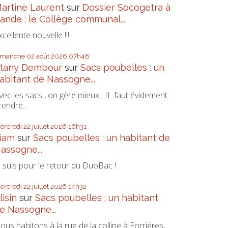
artine Laurent
sur
Dossier Socogetra à
ande : le Collège communal...
xcellente nouvelle !!!
imanche 02
août 2026
07h48
tany Dembour
sur
Sacs poubelles : un
abitant de Nassogne...
vec les sacs , on gère mieux . IL faut évidement
rendre...
ercredi 22
juillet 2026
16h31
iam
sur
Sacs poubelles : un habitant de
assogne...
e suis pour le retour du DuoBac !
ercredi 22
juillet 2026
14h32
lisin
sur
Sacs poubelles : un habitant
e Nassogne...
ous habitons à la rue de la colline à Forrières,