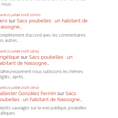
t nous...
ardi 21
juillet 2026
20h20
ero
sur
Sacs poubelles : un habitant de
assogne...
omplètement d'accord avec les commentaires
es autres...
ardi 21
juillet 2026
13h15
ngélique
sur
Sacs poubelles : un
abitant de Nassogne...
alheureusement nous subissons les mêmes
égâts , après...
ardi 21
juillet 2026
11h10
allester González Fermín
sur
Sacs
oubelles : un habitant de Nassogne...
épôts sauvages sur la voie publique, poubelles
ubliques...