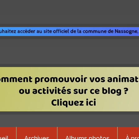
eil
Archives
Albums photos
À pr