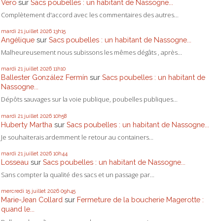
Vero
sur
Sacs poubelles : un habitant de Nassogne...
Complètement d'accord avec les commentaires des autres...
mardi 21
juillet 2026
13h15
Angélique
sur
Sacs poubelles : un habitant de Nassogne...
Malheureusement nous subissons les mêmes dégâts , après...
mardi 21
juillet 2026
11h10
Ballester González Fermín
sur
Sacs poubelles : un habitant de
Nassogne...
Dépôts sauvages sur la voie publique, poubelles publiques...
mardi 21
juillet 2026
10h58
Huberty Martha
sur
Sacs poubelles : un habitant de Nassogne...
Je souhaiterais ardemment le retour au containers...
mardi 21
juillet 2026
10h44
Losseau
sur
Sacs poubelles : un habitant de Nassogne...
Sans compter la qualité des sacs et un passage par...
mercredi 15
juillet 2026
09h45
Marie-Jean Collard
sur
Fermeture de la boucherie Magerotte :
quand le...