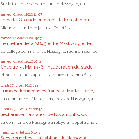
Sur la tour du château d'eau de Nassogne, en...
samedi 01
août 2026
11h07
Jemelle-Ostende en direct : le bon plan du...
Mieux vaut tard que jamais... Cet été, la...
samedi 01
août 2026
09h31
Fermeture de la N849 entre Masbourg et le...
Le Collège communal de Nassogne, réuni en séance...
samedi 01
août 2026
08h23
Chapitre 3 : Mai 1976 : inauguration du stade...
Photo Bouquié D’après les archives rassemblées...
lundi 27
juillet 2026
13h33
Fumées des incendies français : Martel alerte,...
La commune de Martel, jumelée avec Nassogne, a...
lundi 27
juillet 2026
12h47
Sécheresse : la station de Nisramont sous...
La Commune de Nassogne a relayé un appel à une...
mardi 21
juillet 2026
10h23
Sacs poubelles : un habitant de Nassogne...