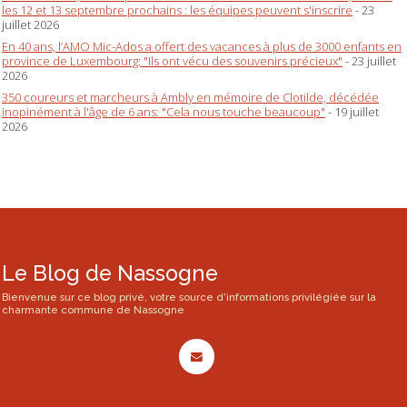
les 12 et 13 septembre prochains : les équipes peuvent s'inscrire
- 23
juillet 2026
En 40 ans, l’AMO Mic-Ados a offert des vacances à plus de 3000 enfants en
province de Luxembourg: "Ils ont vécu des souvenirs précieux"
- 23 juillet
2026
350 coureurs et marcheurs à Ambly en mémoire de Clotilde, décédée
inopinément à l'âge de 6 ans: "Cela nous touche beaucoup"
- 19 juillet
2026
Le Blog de Nassogne
Bienvenue sur ce blog privé, votre source d'informations privilégiée sur la
charmante commune de Nassogne