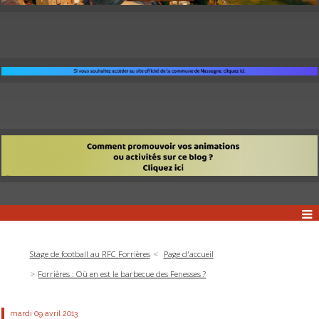
Stage de football au RFC Forrières
Page d'accueil
Forrières : Où en est le barbecue des Fenesses ?
mardi 09
avril 2013