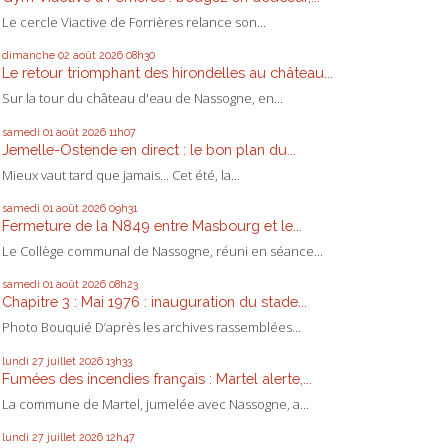
Le cercle Viactive de Forrières relance son...
dimanche 02
août 2026
08h30
Le retour triomphant des hirondelles au château...
Sur la tour du château d'eau de Nassogne, en...
samedi 01
août 2026
11h07
Jemelle-Ostende en direct : le bon plan du...
Mieux vaut tard que jamais... Cet été, la...
samedi 01
août 2026
09h31
Fermeture de la N849 entre Masbourg et le...
Le Collège communal de Nassogne, réuni en séance...
samedi 01
août 2026
08h23
Chapitre 3 : Mai 1976 : inauguration du stade...
Photo Bouquié D’après les archives rassemblées...
lundi 27
juillet 2026
13h33
Fumées des incendies français : Martel alerte,...
La commune de Martel, jumelée avec Nassogne, a...
lundi 27
juillet 2026
12h47