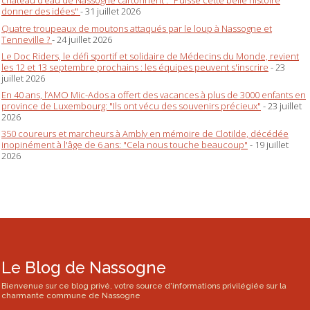
château d’eau de Nassogne cartonnent : "Puisse cette belle histoire
donner des idées"
- 31 juillet 2026
Quatre troupeaux de moutons attaqués par le loup à Nassogne et
Tenneville ?
- 24 juillet 2026
Le Doc Riders, le défi sportif et solidaire de Médecins du Monde, revient
les 12 et 13 septembre prochains : les équipes peuvent s'inscrire
- 23
juillet 2026
En 40 ans, l’AMO Mic-Ados a offert des vacances à plus de 3000 enfants en
province de Luxembourg: "Ils ont vécu des souvenirs précieux"
- 23 juillet
2026
350 coureurs et marcheurs à Ambly en mémoire de Clotilde, décédée
inopinément à l'âge de 6 ans: "Cela nous touche beaucoup"
- 19 juillet
2026
Le Blog de Nassogne
Bienvenue sur ce blog privé, votre source d'informations privilégiée sur la
charmante commune de Nassogne