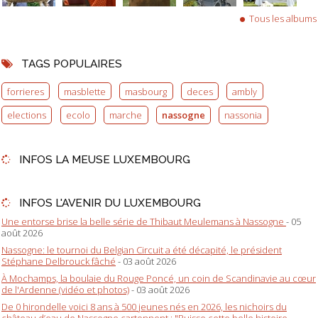
Tous les albums
TAGS POPULAIRES
forrieres
masblette
masbourg
deces
ambly
elections
ecolo
marche
nassogne
nassonia
INFOS LA MEUSE LUXEMBOURG
INFOS L'AVENIR DU LUXEMBOURG
Une entorse brise la belle série de Thibaut Meulemans à Nassogne
- 05
août 2026
Nassogne: le tournoi du Belgian Circuit a été décapité, le président
Stéphane Delbrouck fâché
- 03 août 2026
À Mochamps, la boulaie du Rouge Poncé, un coin de Scandinavie au cœur
de l'Ardenne (vidéo et photos)
- 03 août 2026
De 0 hirondelle voici 8 ans à 500 jeunes nés en 2026, les nichoirs du