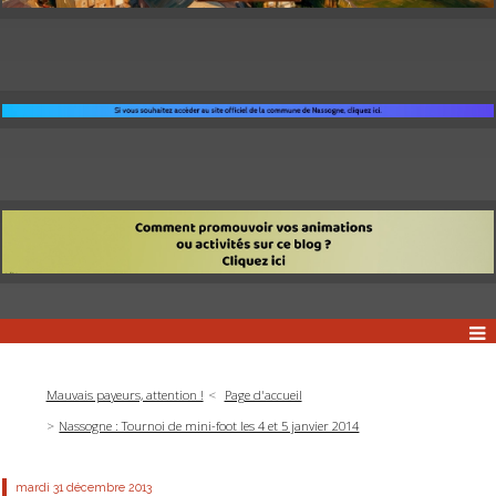
Mauvais payeurs, attention !
Page d'accueil
Nassogne : Tournoi de mini-foot les 4 et 5 janvier 2014
mardi 31
décembre 2013