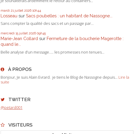
Je souhaiterais ardemment le retour au containers...
mardi 21
juillet 2026
10h44
Losseau
sur
Sacs poubelles : un habitant de Nassogne...
Sans compter la qualité des sacs et un passage par...
mercredi 15
juillet 2026
09h45
Marie-Jean Collard
sur
Fermeture de la boucherie Magerotte :
quand le...
Belle analyse d’un message….. les promesses non tenues...
À PROPOS
Bonjour, Je suis Alain Evrard. je tiens le Blog de Nassogne depuis...
Lire la
suite
TWITTER
@petard001
VISITEURS