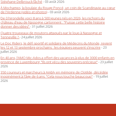
Stéphane Delbrouck fâché
- 03 août 2026
À Mochamps, la boulaie du Rouge Poncé, un coin de Scandinavie au cœur
de l'Ardenne (vidéo et photos)
- 03 août 2026
De 0 hirondelle voici 8 ans à 500 jeunes nés en 2026, les nichoirs du
château d’eau de Nassogne cartonnent : "Puisse cette belle histoire
donner des idées"
- 31 juillet 2026
Quatre troupeaux de moutons attaqués par le loup à Nassogne et
Tenneville ?
- 24 juillet 2026
Le Doc Riders, le défi sportif et solidaire de Médecins du Monde, revient
les 12 et 13 septembre prochains : les équipes peuvent s'inscrire
- 23
juillet 2026
En 40 ans, l’AMO Mic-Ados a offert des vacances à plus de 3000 enfants en
province de Luxembourg: "Ils ont vécu des souvenirs précieux"
- 23 juillet
2026
350 coureurs et marcheurs à Ambly en mémoire de Clotilde, décédée
inopinément à l'âge de 6 ans: "Cela nous touche beaucoup"
- 19 juillet
2026