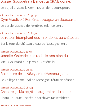
Dossier Socogetra à Bande : la CRAIE donne...
Le 30 juillet 2026, la Commission de recours pour...
dimanche 02
août 2026
09h44
Gym Viactive à Forrières : bougez en douceur,...
Le cercle Viactive de Forrières relance son...
dimanche 02
août 2026
08h30
Le retour triomphant des hirondelles au château...
Sur la tour du château d'eau de Nassogne, en...
samedi 01
août 2026
11h07
Jemelle-Ostende en direct : le bon plan du...
Mieux vaut tard que jamais... Cet été, la...
samedi 01
août 2026
09h31
Fermeture de la N849 entre Masbourg et le...
Le Collège communal de Nassogne, réuni en séance...
samedi 01
août 2026
08h23
Chapitre 3 : Mai 1976 : inauguration du stade...
Photo Bouquié D’après les archives rassemblées...
lundi 27
juillet 2026
13h33