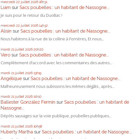
mercredi 22
juillet 2026
16h31
Liam
sur
Sacs poubelles : un habitant de Nassogne...
Je suis pour le retour du DuoBac !
mercredi 22
juillet 2026
14h32
Alisin
sur
Sacs poubelles : un habitant de Nassogne...
Nous habitons à la rue de la colline à Forrières, Et nous...
mardi 21
juillet 2026
20h20
Vero
sur
Sacs poubelles : un habitant de Nassogne...
Complètement d'accord avec les commentaires des autres...
mardi 21
juillet 2026
13h15
Angélique
sur
Sacs poubelles : un habitant de Nassogne...
Malheureusement nous subissons les mêmes dégâts , après...
mardi 21
juillet 2026
11h10
Ballester González Fermín
sur
Sacs poubelles : un habitant de
Nassogne...
Dépôts sauvages sur la voie publique, poubelles publiques...
mardi 21
juillet 2026
10h58
Huberty Martha
sur
Sacs poubelles : un habitant de Nassogne...