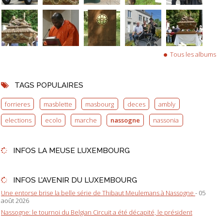
Tous les albums
TAGS POPULAIRES
forrieres
masblette
masbourg
deces
ambly
elections
ecolo
marche
nassogne
nassonia
INFOS LA MEUSE LUXEMBOURG
INFOS L'AVENIR DU LUXEMBOURG
Une entorse brise la belle série de Thibaut Meulemans à Nassogne
- 05
août 2026
Nassogne: le tournoi du Belgian Circuit a été décapité, le président