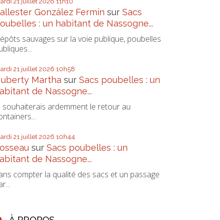
ardi 21
juillet 2026
11h10
allester González Fermín
sur
Sacs
oubelles : un habitant de Nassogne...
épôts sauvages sur la voie publique, poubelles
ubliques...
ardi 21
juillet 2026
10h58
uberty Martha
sur
Sacs poubelles : un
abitant de Nassogne...
e souhaiterais ardemment le retour au
ontainers...
ardi 21
juillet 2026
10h44
osseau
sur
Sacs poubelles : un
abitant de Nassogne...
ans compter la qualité des sacs et un passage
r...
À PROPOS