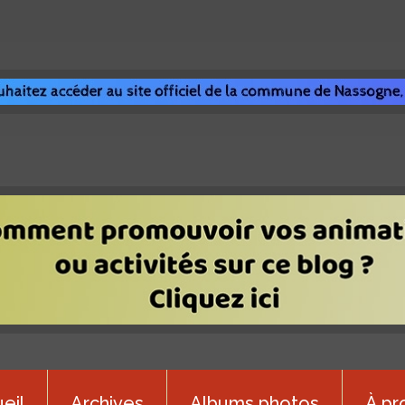
eil
Archives
Albums photos
À pr