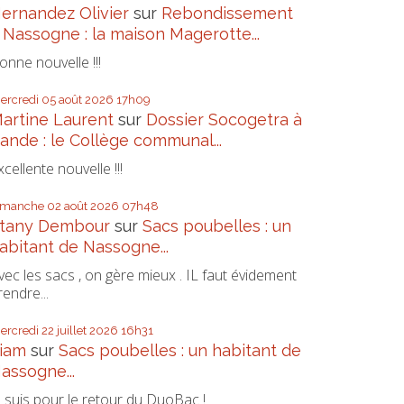
ernandez Olivier
sur
Rebondissement
 Nassogne : la maison Magerotte...
onne nouvelle !!!
ercredi 05
août 2026
17h09
artine Laurent
sur
Dossier Socogetra à
ande : le Collège communal...
xcellente nouvelle !!!
imanche 02
août 2026
07h48
tany Dembour
sur
Sacs poubelles : un
abitant de Nassogne...
vec les sacs , on gère mieux . IL faut évidement
rendre...
ercredi 22
juillet 2026
16h31
iam
sur
Sacs poubelles : un habitant de
assogne...
e suis pour le retour du DuoBac !